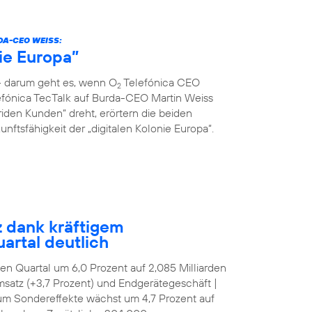
DA-CEO WEISS:
nie Europa”
 – darum geht es, wenn O
Telefónica CEO
2
fónica TecTalk auf Burda-CEO Martin Weiss
riden Kunden“ dreht, erörtern die beiden
ftsfähigkeit der „digitalen Kolonie Europa“.
z dank kräftigem
artal deutlich
tten Quartal um 6,0 Prozent auf 2,085 Milliarden
satz (+3,7 Prozent) und Endgerätegeschäft |
 um Sondereffekte wächst um 4,7 Prozent auf