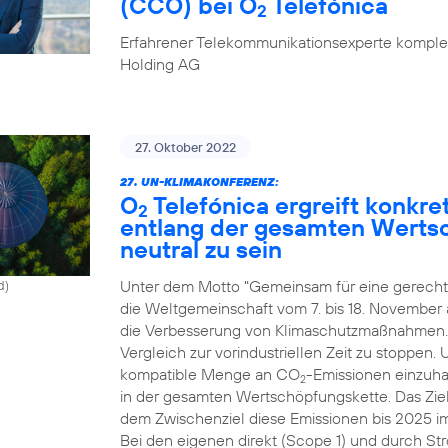
(CCO) bei O
Telefónica
2
Erfahrener Telekommunikationsexperte komplet
Holding AG
27. Oktober 2022
27. UN-KLIMAKONFERENZ:
O
Telefónica ergreift konk
2
entlang der gesamten Werts
neutral zu sein
Unter dem Motto "Gemeinsam für eine gerechte
d)
die Weltgemeinschaft vom 7. bis 18. November
die Verbesserung von Klimaschutzmaßnahmen. Zi
Vergleich zur vorindustriellen Zeit zu stoppen.
kompatible Menge an CO
-Emissionen einzuhal
2
in der gesamten Wertschöpfungskette. Das Ziel
dem Zwischenziel diese Emissionen bis 2025 i
Bei den eigenen direkt (Scope 1) und durch St