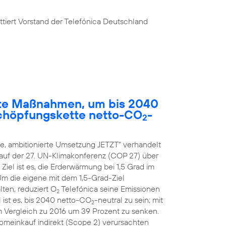
tiert Vorstand der Telefónica Deutschland
rete Maßnahmen, um bis 2040
chöpfungskette netto-CO
-
2
, ambitionierte Umsetzung JETZT" verhandelt
 auf der 27. UN-Klimakonferenz (COP 27) über
el ist es, die Erderwärmung bei 1,5 Grad im
 Um die eigene mit dem 1,5-Grad-Ziel
ten, reduziert O
Telefónica seine Emissionen
2
 ist es, bis 2040 netto-CO
-neutral zu sein; mit
2
m Vergleich zu 2016 um 39 Prozent zu senken.
romeinkauf indirekt (Scope 2) verursachten