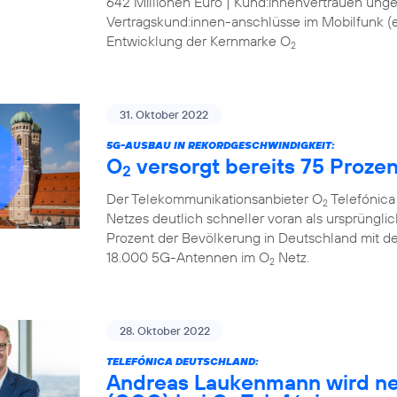
642 Millionen Euro | Kund:innenvertrauen ung
Vertragskund:innen-anschlüsse im Mobilfunk (ex
Entwicklung der Kernmarke O
2
31. Oktober 2022
5G-AUSBAU IN REKORDGESCHWINDIGKEIT:
O
versorgt bereits 75 Proze
2
Der Telekommunikationsanbieter O
Telefónica
2
Netzes deutlich schneller voran als ursprüngli
Prozent der Bevölkerung in Deutschland mit d
18.000 5G-Antennen im O
Netz.
2
28. Oktober 2022
TELEFÓNICA DEUTSCHLAND:
Andreas Laukenmann wird ne