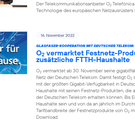
Der Telekommunikationsanbieter O
Telefónica
2
Technologie des europäischen Netzausrüsters 
16. November 2022
GLASFASER-KOOPERATION MIT DEUTSCHER TELEKOM:
O
vermarktet Festnetz-Produ
2
zusätzliche FTTH-Haushalte
O
vermarktet ab 30. November seine gigabitf
2
Netz der Deutschen Telekom. Damit festigt O
s
2
mit der größten Gigabit-Verfügbarkeit in Deuts
Haushalte mit seinen Festnetz-Produkten, die 
der Deutschen Telekom erhalten können. Bis En
Haushalte sein und von da an jährlich im Durchs
Tarifbandbreite der Festnetzprodukte von O
my
2
Download.