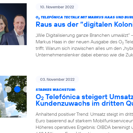
10. November 2022
O
TELEFÓNICA TECTALK MIT MARKUS HAAS UND BUR
2
Raus aus der “digitalen Kolo
„Wie Digitalisierung ganze Branchen umwälzt“
Markus Haas in der neuen Ausgabe des O
Tele
2
trifft. Warum sich inzwischen alles um den „hyb
Unternehmenslenker dabei ebenso wie die Zukun
03. November 2022
STARKES WACHSTUM:
O
Telefónica steigert Umsat
2
Kundenzuwachs im dritten Qu
Anhaltend positiver Trend: Umsatz steigt im dri
Euro basierend auf starkem Mobilfunkserviceum
Höheres operatives Ergebnis: OIBDA bereinigt