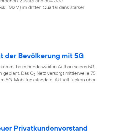
ebrochen: Zusätzliche 304.000
kl. M2M) im dritten Quartal dank starker
nt der Bevölkerung mit 5G
 kommt beim bundesweiten Aufbau seines 5G-
ch geplant. Das O
Netz versorgt mittlerweile 75
2
em 5G-Mobilfunkstandard. Aktuell funken über
uer Privatkundenvorstand