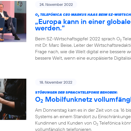
24. November 2022
O
TELEFÓNICA CEO MARKUS HAAS BEIM SZ-WIRTSCH
2
„Europa kann in einer globale
werden.“
Beim SZ-Wirtschaftsgipfel 2022 sprach O
Tele
2
mit Dr. Marc Beise, Leiter der Wirtschaftsredak
Frage nach, wie die Welt digital eine bessere 
bessere Welt, wenn eine europäisierte Digitalisi
18. November 2022
STÖRUNGEN DER SPRACHTELEFONIE BEHOBEN:
O
Mobilfunknetz vollumfängl
2
Am Donnerstag kam es in der Zeit von ca. 16 bi
Systems an einem Standort zu Einschränkungen
Kundinnen und Kunden von O
Telefónica könn
2
vollumfänglich telefonieren.