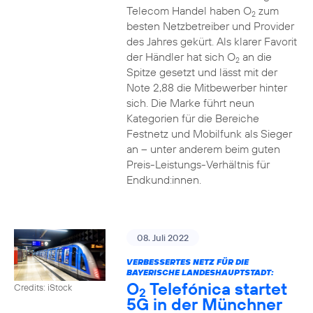
Telecom Handel haben O
zum
2
besten Netzbetreiber und Provider
des Jahres gekürt. Als klarer Favorit
der Händler hat sich O
an die
2
Spitze gesetzt und lässt mit der
Note 2,88 die Mitbewerber hinter
sich. Die Marke führt neun
Kategorien für die Bereiche
Festnetz und Mobilfunk als Sieger
an – unter anderem beim guten
Preis-Leistungs-Verhältnis für
Endkund:innen.
08. Juli 2022
VERBESSERTES NETZ FÜR DIE
BAYERISCHE LANDESHAUPTSTADT:
O
Telefónica startet
Credits: iStock
2
5G in der Münchner