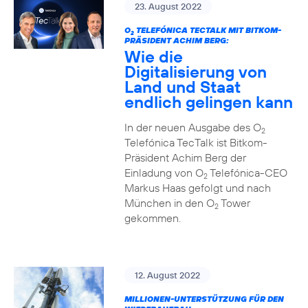
23. August 2022
O
TELEFÓNICA TECTALK MIT BITKOM-
2
PRÄSIDENT ACHIM BERG:
Wie die
Digitalisierung von
Land und Staat
endlich gelingen kann
In der neuen Ausgabe des O
2
Telefónica TecTalk ist Bitkom-
Präsident Achim Berg der
Einladung von O
Telefónica-CEO
2
Markus Haas gefolgt und nach
München in den O
Tower
2
gekommen.
12. August 2022
MILLIONEN-UNTERSTÜTZUNG FÜR DEN