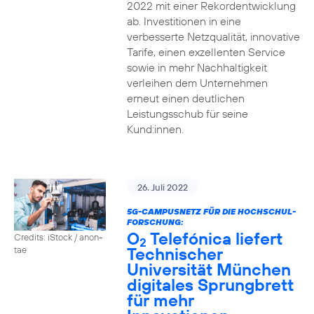
2022 mit einer Rekordentwicklung
ab. Investitionen in eine
verbesserte Netzqualität, innovative
Tarife, einen exzellenten Service
sowie in mehr Nachhaltigkeit
verleihen dem Unternehmen
erneut einen deutlichen
Leistungsschub für seine
Kund:innen.
26. Juli 2022
5G-CAMPUSNETZ FÜR DIE HOCHSCHUL-
FORSCHUNG:
O
Telefónica liefert
Credits: iStock / anon-
2
Technischer
tae
Universität München
digitales Sprungbrett
für mehr