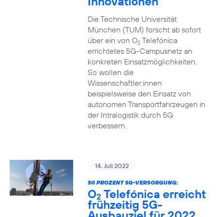
Innovationen
Die Technische Universität
München (TUM) forscht ab sofort
über ein von O
Telefónica
2
errichtetes 5G-Campusnetz an
konkreten Einsatzmöglichkeiten.
So wollen die
Wissenschaftler:innen
beispielsweise den Einsatz von
autonomen Transportfahrzeugen in
der Intralogistik durch 5G
verbessern.
14. Juli 2022
50 PROZENT 5G-VERSORGUNG:
O
Telefónica erreicht
2
frühzeitig 5G-
Ausbauziel für 2022