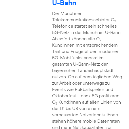
U-Bahn
Der Münchner
Telekommunikationsanbieter O
2
Telefónica startet sein schnelles
5G-Netz in der Münchner U-Bahn.
Ab sofort können alle O
2
Kund:innen mit entsprechendem
Tarif und Endgerät den modernen
5G-Mobilfunkstandard im
gesamten U-Bahn-Netz der
bayerischen Landeshauptstadt
nutzen. Ob auf dem täglichen Weg
zur Arbeit oder unterwegs zu
Events wie Fußballspielen und
Oktoberfest – dank 5G profitieren
O
Kund:innen auf allen Linien von
2
der U1 bis U8 von einem
verbesserten Netzerlebnis. Ihnen
stehen höhere mobile Datenraten
und mehr Netzkapazitäten zur