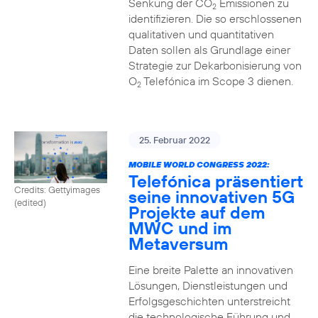
Senkung der CO
Emissionen zu
2
identifizieren. Die so erschlossenen
qualitativen und quantitativen
Daten sollen als Grundlage einer
Strategie zur Dekarbonisierung von
O
Telefónica im Scope 3 dienen.
2
25. Februar 2022
MOBILE WORLD CONGRESS 2022:
Telefónica präsentiert
Credits: Gettyimages
seine innovativen 5G
(edited)
Projekte auf dem
MWC und im
Metaversum
Eine breite Palette an innovativen
Lösungen, Dienstleistungen und
Erfolgsgeschichten unterstreicht
die technologische Führung und