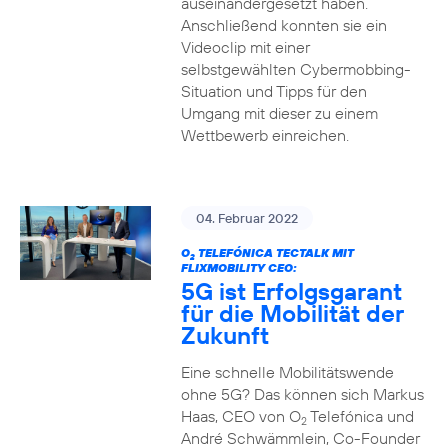
auseinandergesetzt haben.
Anschließend konnten sie ein
Videoclip mit einer
selbstgewählten Cybermobbing-
Situation und Tipps für den
Umgang mit dieser zu einem
Wettbewerb einreichen.
04. Februar 2022
O
TELEFÓNICA TECTALK MIT
2
FLIXMOBILITY CEO:
5G ist Erfolgsgarant
für die Mobilität der
Zukunft
Eine schnelle Mobilitätswende
ohne 5G? Das können sich Markus
Haas, CEO von O
Telefónica und
2
André Schwämmlein, Co-Founder