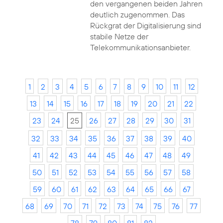
den vergangenen beiden Jahren
deutlich zugenommen. Das
Rückgrat der Digitalisierung sind
stabile Netze der
Telekommunikationsanbieter.
1
2
3
4
5
6
7
8
9
10
11
12
13
14
15
16
17
18
19
20
21
22
23
24
25
26
27
28
29
30
31
32
33
34
35
36
37
38
39
40
41
42
43
44
45
46
47
48
49
50
51
52
53
54
55
56
57
58
59
60
61
62
63
64
65
66
67
68
69
70
71
72
73
74
75
76
77