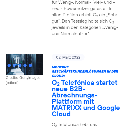
für Wenig-, Normal-, Viel- und –
neu - Powernutzer getestet. In
allen Profilen erhielt O
ein „Sehr
2
gut“. Den Testsieg holte sich O
2
jeweils in den Kategorien „Wenig-
und Normalnutzer“.
02. März 2022
MODERNE
GESCHÄFTSKUNDENLÖSUNGEN IN DER
CLOUD:
Credits: Gettyimages
O
Telefónica startet
(edited)
2
neue B2B-
Abrechnungs-
Plattform mit
MATRIXX und Google
Cloud
O
Telefónica hebt das
2