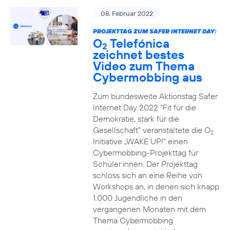
08. Februar 2022
PROJEKTTAG ZUM SAFER INTERNET DAY:
O
Telefónica
2
zeichnet bestes
Video zum Thema
Cybermobbing aus
Zum bundesweite Aktionstag Safer
Internet Day 2022 “Fit für die
Demokratie, stark für die
Gesellschaft” veranstaltete die O
2
Initiative „WAKE UP!“ einen
Cybermobbing-Projekttag für
Schüler:innen. Der Projekttag
schloss sich an eine Reihe von
Workshops an, in denen sich knapp
1.000 Jugendliche in den
vergangenen Monaten mit dem
Thema Cybermobbing