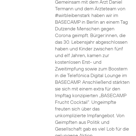
Gemeinsam mit dem Arzt Daniel
Termann und dem Ärzteteam von
#wirbleibenstark haben wir im
BASECAMP in Berlin an einem Tag
Dutzende Menschen gegen
Corona geimpft. Bürger:innen, die
das 30. Lebensjahr abgeschlossen
haben und Kinder zwischen fünf
und elf Jahren, kamen zur
kostenlosen Erst- und
Zweitimpfung sowie zum Boostern
in die Telefónica Digital Lounge im
BASECAMP. Anschließend stärkten
sie sich mit einem extra für den
Impftag konzipierten „BASECAMP
Frucht Cocktail“. Ungeimpfte
freuten sich über das
unkomplizierte Impfangebot. Von
Geimpften aus Politik und
Gesellschaft gab es viel Lob für die
gelungene Aktion.