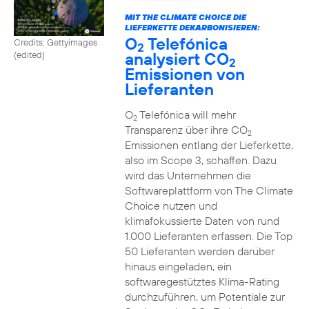
MIT THE CLIMATE CHOICE DIE
LIEFERKETTE DEKARBONISIEREN:
O
Telefónica
Credits: Gettyimages
2
analysiert CO
(edited)
2
Emissionen von
Lieferanten
O
Telefónica will mehr
2
Transparenz über ihre CO
2
Emissionen entlang der Lieferkette,
also im Scope 3, schaffen. Dazu
wird das Unternehmen die
Softwareplattform von The Climate
Choice nutzen und
klimafokussierte Daten von rund
1.000 Lieferanten erfassen. Die Top
50 Lieferanten werden darüber
hinaus eingeladen, ein
softwaregestütztes Klima-Rating
durchzuführen, um Potentiale zur