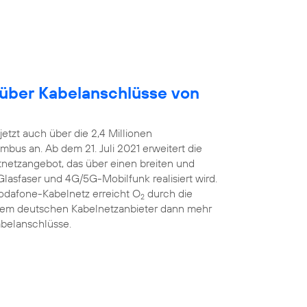
 über Kabelanschlüsse von
etzt auch über die 2,4 Millionen
bus an. Ab dem 21. Juli 2021 erweitert die
estnetzangebot, das über einen breiten und
Glasfaser und 4G/5G-Mobilfunk realisiert wird.
Vodafone-Kabelnetz erreicht O
durch die
2
ßtem deutschen Kabelnetzanbieter dann mehr
abelanschlüsse.