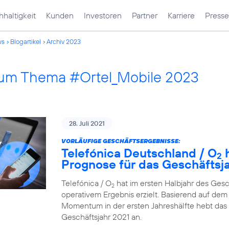
haltigkeit
Kunden
Investoren
Partner
Karriere
Presse
ws
Blogartikel
Archiv 2023
 zum Thema #Ortel_Mobile 2023
28. Juli 2021
VORLÄUFIGE GESCHÄFTSERGEBNISSE:
Telefónica Deutschland / O
h
2
Prognose für das Geschäftsj
Telefónica / O
hat im ersten Halbjahr des Ges
2
operativem Ergebnis erzielt. Basierend auf dem 
Momentum in der ersten Jahreshälfte hebt das
Geschäftsjahr 2021 an.