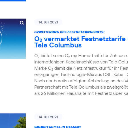
14. Juli 2021
ERWEITERUNG DES FESTNETZANGEBOTS:
O
vermarktet Festnetztarife
2
Tele Columbus
O
bietet seine O
my Home Tarife für Zuhause j
2
2
internetfähigen Kabelanschlüsse von Tele Colum
Marke O
damit die Netzinfrastruktur für ihr F
2
einzigartigen Technologie-Mix aus DSL, Kabel, 
Nach der bereits erfolgten Anbindung an das 
Partnerschaft mit Tele Columbus als zweitgrö
als 26 Millionen Haushalte mit Festnetz über K
14. Juli 2021
GIGABITGIPFEL IN HESSEN: