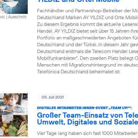
Fachhändler und Partnershop-Betreiber der Mob
Deutschland Marken AY YILDIZ und Orte Mobil
vic
|
Ausschnitt
Zu diesem Ergebnis kommt die aktuelle Leserwa
Handel. AY YILDIZ bietet seit über 15 Jahren ih
Portfolio an maßgeschneiderten Angeboten für 
Deutschland und der Türkei. In diesem Jahr gew
Deutschland erstmals die Telecom Handel Lese
Mobilfunkanbieter“. Den zweiten Platz belegt O
Menschen mit Migrationshintergrund im deutsch
Telefónica Deutschland beheimatet ist.
05. Juli 2021
DIGITALES MITARBEITER:INNEN-EVENT „TEAM UP!“:
Großer Team-Einsatz von Tel
Umwelt, Digitales und Sozial
Vier Tage lang haben sich fast 1000 Mitarbeite