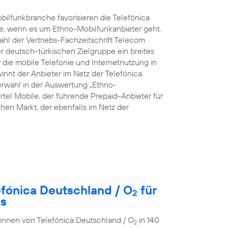
ilfunkbranche favorisieren die Telefónica
e, wenn es um Ethno-Mobilfunkanbieter geht.
hl der Vertriebs-Fachzeitschrift Telecom
rer deutsch-türkischen Zielgruppe ein breites
die mobile Telefonie und Internetnutzung in
innt der Anbieter im Netz der Telefónica
rwahl in der Auswertung „Ethno-
rtel Mobile, der führende Prepaid-Anbieter für
en Markt, der ebenfalls im Netz der
efónica Deutschland / O
für
2
es
r:innen von Telefónica Deutschland / O
in 140
2