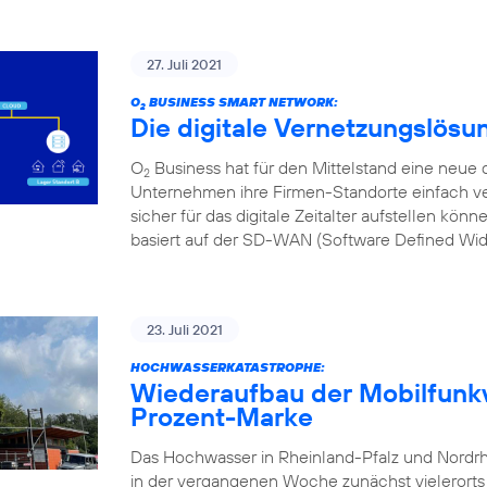
27. Juli 2021
O
BUSINESS SMART NETWORK:
2
Die digitale Vernetzungslösu
O
Business hat für den Mittelstand eine neue d
2
Unternehmen ihre Firmen-Standorte einfach ve
sicher für das digitale Zeitalter aufstellen kön
basiert auf der SD-WAN (Software Defined Wi
23. Juli 2021
HOCHWASSERKATASTROPHE:
Wiederaufbau der Mobilfunkv
Prozent-Marke
Das Hochwasser in Rheinland-Pfalz und Nordr
in der vergangenen Woche zunächst vielerorts l