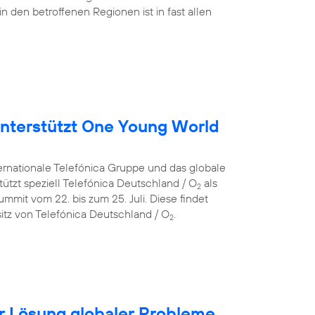
in den betroffenen Regionen ist in fast allen
nterstützt One Young World
ternationale Telefónica Gruppe und das globale
ützt speziell Telefónica Deutschland / O
als
2
mit vom 22. bis zum 25. Juli. Diese findet
itz von Telefónica Deutschland / O
.
2
für Lösung globaler Probleme