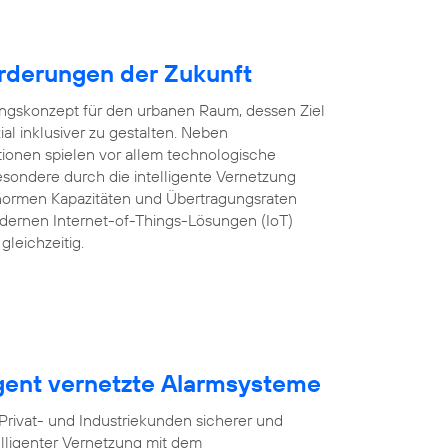
rderungen der Zukunft
lungskonzept für den urbanen Raum, dessen Ziel
ozial inklusiver zu gestalten. Neben
tionen spielen vor allem technologische
sondere durch die intelligente Vernetzung
ormen Kapazitäten und Übertragungsraten
ernen Internet-of-Things-Lösungen (IoT)
gleichzeitig.
igent vernetzte Alarmsysteme
ivat- und Industriekunden sicherer und
lligenter Vernetzung mit dem