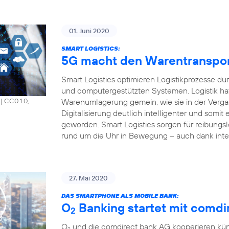
01. Juni 2020
SMART LOGISTICS:
5G macht den Warentransport 
Smart Logistics optimieren Logistikprozesse du
und computergestützten Systemen. Logistik hat
Warenumlagerung gemein, wie sie in der Vergang
|
CC0 1.0,
Digitalisierung deutlich intelligenter und somit e
geworden. Smart Logistics sorgen für reibungsl
rund um die Uhr in Bewegung – auch dank inte
27. Mai 2020
DAS SMARTPHONE ALS MOBILE BANK:
O
Banking startet mit comdir
2
O
und die comdirect bank AG kooperieren künf
2