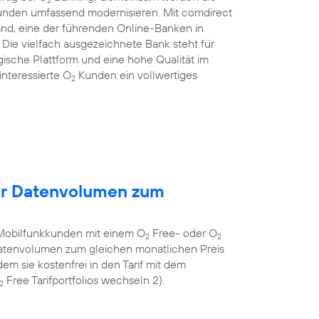
Kunden umfassend modernisieren. Mit comdirect
and, eine der führenden Online-Banken in
ie vielfach ausgezeichnete Bank steht für
gische Plattform und eine hohe Qualität im
nteressierte O
Kunden ein vollwertiges
2
hr Datenvolumen zum
Mobilfunkkunden mit einem O
Free- oder O
2
2
 Datenvolumen zum gleichen monatlichen Preis
em sie kostenfrei in den Tarif mit dem
Free Tarifportfolios wechseln 2).
2