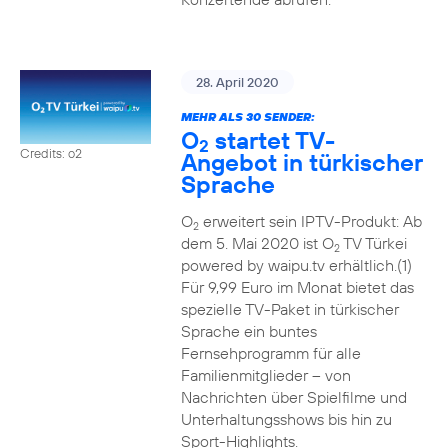
28. April 2020
MEHR ALS 30 SENDER:
O
startet TV-
2
Credits: o2
Angebot in türkischer
Sprache
O
erweitert sein IPTV-Produkt: Ab
2
dem 5. Mai 2020 ist O
TV Türkei
2
powered by waipu.tv erhältlich.(1)
Für 9,99 Euro im Monat bietet das
spezielle TV-Paket in türkischer
Sprache ein buntes
Fernsehprogramm für alle
Familienmitglieder – von
Nachrichten über Spielfilme und
Unterhaltungsshows bis hin zu
Sport-Highlights.