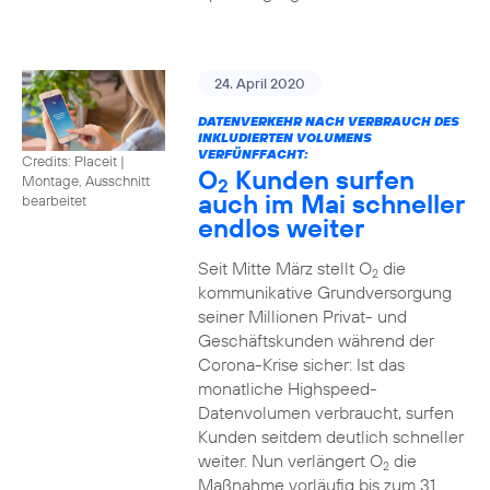
24. April 2020
DATENVERKEHR NACH VERBRAUCH DES
INKLUDIERTEN VOLUMENS
VERFÜNFFACHT:
Credits: Placeit
|
O
Kunden surfen
Montage, Ausschnitt
2
auch im Mai schneller
bearbeitet
endlos weiter
Seit Mitte März stellt O
die
2
kommunikative Grundversorgung
seiner Millionen Privat- und
Geschäftskunden während der
Corona-Krise sicher: Ist das
monatliche Highspeed-
Datenvolumen verbraucht, surfen
Kunden seitdem deutlich schneller
weiter. Nun verlängert O
die
2
Maßnahme vorläufig bis zum 31.