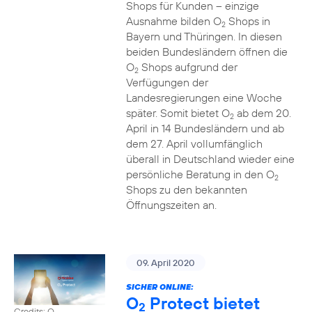
Shops für Kunden – einzige
Ausnahme bilden O
Shops in
2
Bayern und Thüringen. In diesen
beiden Bundesländern öffnen die
O
Shops aufgrund der
2
Verfügungen der
Landesregierungen eine Woche
später. Somit bietet O
ab dem 20.
2
April in 14 Bundesländern und ab
dem 27. April vollumfänglich
überall in Deutschland wieder eine
persönliche Beratung in den O
2
Shops zu den bekannten
Öffnungszeiten an.
09. April 2020
SICHER ONLINE:
O
Protect bietet
2
Credits: O