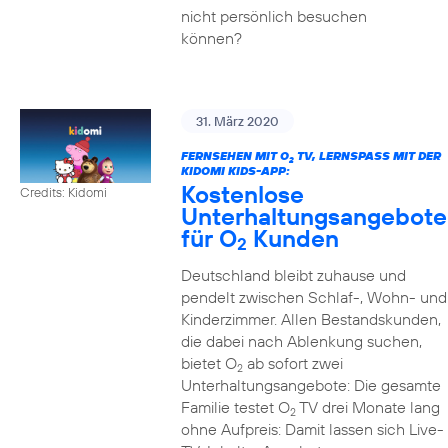
nicht persönlich besuchen
können?
31. März 2020
FERNSEHEN MIT O
TV, LERNSPASS MIT DER K
2
IDOMI KIDS-APP:
Kostenlose
Credits: Kidomi
Unterhaltungsangebote
für O
Kunden
2
Deutschland bleibt zuhause und
pendelt zwischen Schlaf-, Wohn- und
Kinderzimmer. Allen Bestandskunden,
die dabei nach Ablenkung suchen,
bietet O
ab sofort zwei
2
Unterhaltungsangebote: Die gesamte
Familie testet O
TV drei Monate lang
2
ohne Aufpreis: Damit lassen sich Live-