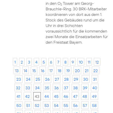
in den O
Tower am Georg-
2
Brauchle-Ring. 30 BRK-Mitarbeiter
koordinieren von dort aus dem 1.
Stock des Gebäudes rund um die
Uhr in drei Schichten
voraussichtlich für die kommenden
zwei Monate die Einsatzarbeiten für
den Freistaat Bayern.
1
2
3
4
5
6
7
8
9
10
11
12
13
14
15
16
17
18
19
20
21
22
23
24
25
26
27
28
29
30
31
32
33
34
35
36
37
38
39
40
41
42
43
44
45
46
47
48
49
50
51
52
53
54
55
56
57
58