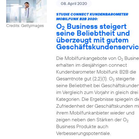
08. April 2020
STUDIE CONNECT KUNDENBAROMETER
MOBILFUNK B2B 2020:
O
Business steigert
Credits: Gettyimages
2
seine Beliebtheit und
überzeugt mit gutem
Geschäftskundenservi
Die Mobilfunkangebote von O
Busine
2
erhalten im diesjährigen connect
Kundenbarometer Mobilfunk B2B die
Gesamtnote gut (2,2)(1). O
steigerte
2
seine Beliebtheit bei Geschäftskunde
im Vergleich zum Vorjahr in gleich drei
Kategorien. Die Ergebnisse spiegeln di
Zufriedenheit der Geschäftskunden mi
ihrem Mobilfunkanbieter wieder und
zeigen neben den Stärken der O
2
Business Produkte auch
Verbesserungspotentiale.