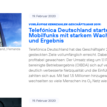
19. Februar 2020
VORLÄUFIGE KENNZAHLEN GESCHÄFTSJAHR 2019:
Telefónica Deutschland start
Mobilfunks mit starkem Wac
und Ergebnis
Telefónica Deutschland hat das Geschäftsjahr 
land / Fernanda
gesteckten Ziele vollumfänglich erreicht. Dab
profitabel gewachsen: Der Umsatz stieg um 1,1 P
bereinigte Betriebsergebnis (OIBDA) sich auf v
deutlich verbesserte Netzqualität und die Einfü
zahlten sich aus. Mit fast 1,5 Millionen hinz
wechselten so viele Menschen ins O
Netz wie
2
19. Februar 2020