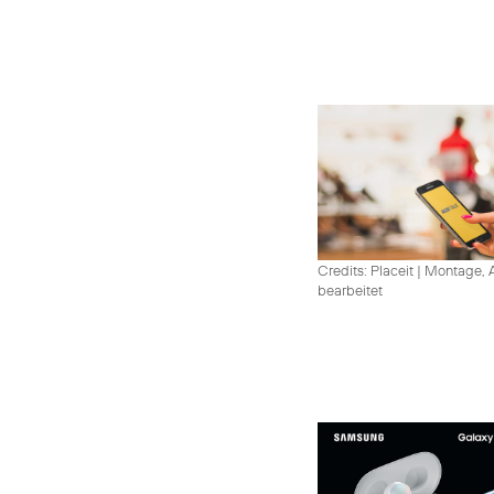
Credits: Placeit
|
Montage, A
bearbeitet