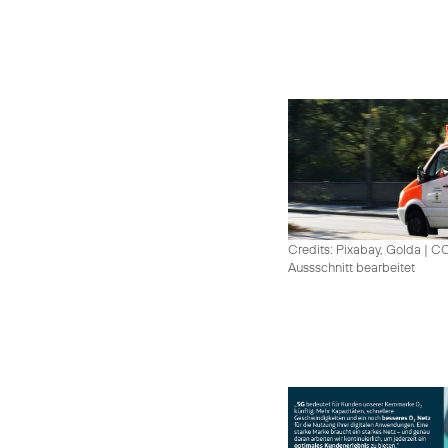
Credits: Pixabay, Golda
|
CC
Aussschnitt bearbeitet