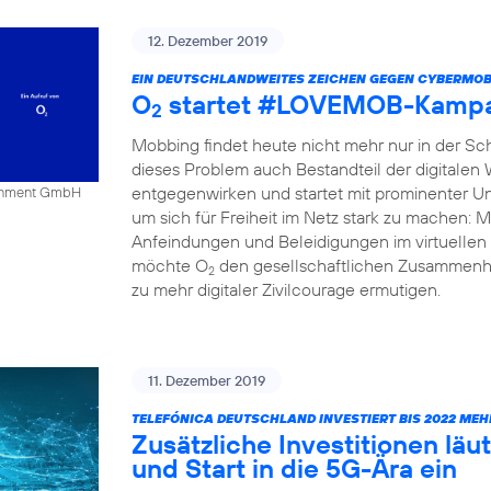
12. Dezember 2019
EIN DEUTSCHLANDWEITES ZEICHEN GEGEN CYBERMOB
O
startet #LOVEMOB-Kampa
2
Mobbing findet heute nicht mehr nur in der Schu
dieses Problem auch Bestandteil der digitalen
entgegenwirken und startet mit prominenter Un
tainment GmbH
um sich für Freiheit im Netz stark zu mache
Anfeindungen und Beleidigungen im virtuellen 
möchte O
den gesellschaftlichen Zusammenha
2
zu mehr digitaler Zivilcourage ermutigen.
11. Dezember 2019
TELEFÓNICA DEUTSCHLAND INVESTIERT BIS 2022 MEH
Zusätzliche Investitionen l
und Start in die 5G-Ära ein