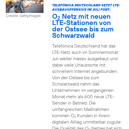
TELEFÓNICA DEUTSCHLAND SETZT LTE-
AUSBAUOFFENSIVE IM JULI FORT:
O
Netz mit neuen
Credits: Gettyimages
2
LTE-Stationen von
der Ostsee bis zum
Schwarzwald
Telefónica Deutschland hat das
LTE-Netz auch im Sommermonat
Juli weiter massiv ausgebaut und
dabei viele Urlaubsorte mit
schnellem Internet angebunden.
Von der Ostsee bis zum
Schwarzwald nahm das
Unternehmen im vergangenen
Monat mehr als 600 neue LTE-
Sender in Betrieb. Die
umfangreichen Maßnahmen
kommen O
Kunden in ihrem
2
digitalen Alltag unmittelbar zugute:
Die Qualität des O
Netzes hat sich