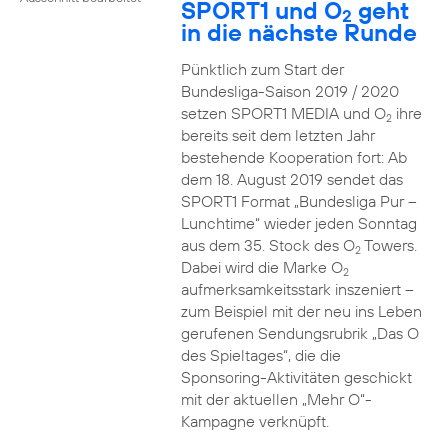
SPORT1 und O
geht
2
in die nächste Runde
Pünktlich zum Start der
Bundesliga-Saison 2019 / 2020
setzen SPORT1 MEDIA und O
ihre
2
bereits seit dem letzten Jahr
bestehende Kooperation fort: Ab
dem 18. August 2019 sendet das
SPORT1 Format „Bundesliga Pur –
Lunchtime“ wieder jeden Sonntag
aus dem 35. Stock des O
Towers.
2
Dabei wird die Marke O
2
aufmerksamkeitsstark inszeniert –
zum Beispiel mit der neu ins Leben
gerufenen Sendungsrubrik „Das O
des Spieltages“, die die
Sponsoring-Aktivitäten geschickt
mit der aktuellen „Mehr O“-
Kampagne verknüpft.