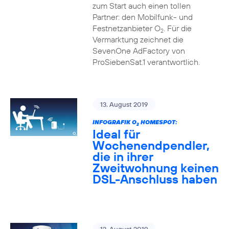
zum Start auch einen tollen
Partner: den Mobilfunk- und
Festnetzanbieter O
. Für die
2
Vermarktung zeichnet die
SevenOne AdFactory von
ProSiebenSat.1 verantwortlich.
13. August 2019
INFOGRAFIK O
HOMESPOT:
2
Ideal für
Wochenendpendler,
die in ihrer
Zweitwohnung keinen
DSL-Anschluss haben