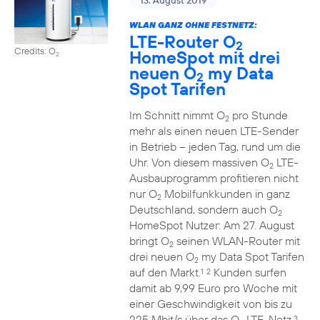
13. August 2019
WLAN GANZ OHNE FESTNETZ:
LTE-Router O
2
Credits: O
HomeSpot mit drei
2
neuen O
my Data
2
Spot Tarifen
Im Schnitt nimmt O
pro Stunde
2
mehr als einen neuen LTE-Sender
in Betrieb – jeden Tag, rund um die
Uhr. Von diesem massiven O
LTE-
2
Ausbauprogramm profitieren nicht
nur O
Mobilfunkkunden in ganz
2
Deutschland, sondern auch O
2
HomeSpot Nutzer: Am 27. August
bringt O
seinen WLAN-Router mit
2
drei neuen O
my Data Spot Tarifen
2
auf den Markt.
Kunden surfen
1
2
damit ab 9,99 Euro pro Woche mit
einer Geschwindigkeit von bis zu
225 Mbit/s über das O
LTE-Netz.
3