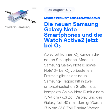
08. August 2019
MOBILE FREIHEIT AUF PREMIUM-LEVEL:
Die neuen Samsung
Credits: Samsung
Galaxy Note
Smartphones und die
Watch Active2 jetzt
bei O
2
Ab sofort können O
Kunden die
2
neuen Smartphone-Modelle
Samsung Galaxy Note10 sowie
Note10+ bei O
vorbestellen.
2
Erstmals gibt es das neue
Samsung-Flaggschiff in zwei
unterschiedlichen Größen: das
kompakte Galaxy Note10 mit einem
15,94 cm / 6,3 Zoll Display und das
Galaxy Note10+ mit dem größeren
17,16 cm / 6,8 Zoll Display. Vorder-