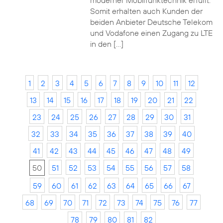
moderner Mobilfunktechnik erfüllt.
Somit erhalten auch Kunden der
beiden Anbieter Deutsche Telekom
und Vodafone einen Zugang zu LTE
in den […]
1
2
3
4
5
6
7
8
9
10
11
12
13
14
15
16
17
18
19
20
21
22
23
24
25
26
27
28
29
30
31
32
33
34
35
36
37
38
39
40
41
42
43
44
45
46
47
48
49
50
51
52
53
54
55
56
57
58
59
60
61
62
63
64
65
66
67
68
69
70
71
72
73
74
75
76
77
78
79
80
81
82