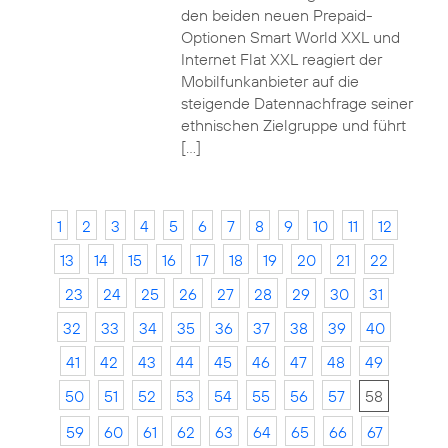
den beiden neuen Prepaid-
Optionen Smart World XXL und
Internet Flat XXL reagiert der
Mobilfunkanbieter auf die
steigende Datennachfrage seiner
ethnischen Zielgruppe und führt
[…]
1
2
3
4
5
6
7
8
9
10
11
12
13
14
15
16
17
18
19
20
21
22
23
24
25
26
27
28
29
30
31
32
33
34
35
36
37
38
39
40
41
42
43
44
45
46
47
48
49
50
51
52
53
54
55
56
57
58
59
60
61
62
63
64
65
66
67