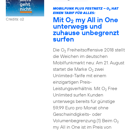
MOBILFUNK PLUS FESTNETZ – O
HAT
2
EINEN TARIF FÜR ALLES:
Mit O
my All in One
Credits: o2
2
unterwegs und
zuhause unbegrenzt
surfen
Die O
Freiheitsoffensive 2018 stellt
2
die Weichen im deutschen
Mobilfunkmarkt neu: Am 21. August
startet die Marke O
zwei
2
Unlimited-Tarife mit einem
einzigartigen Preis-
Leistungsverhältnis. Mit O
Free
2
Unlimited surfen Kunden
unterwegs bereits für günstige
59,99 Euro pro Monat ohne
Geschwindigkeits- oder
Volumenbegrenzung.(1) Beim O
2
my All in One ist im Preis von