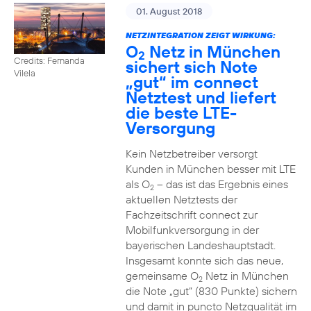
01. August 2018
NETZINTEGRATION ZEIGT WIRKUNG:
O
Netz in München
2
Credits: Fernanda
sichert sich Note
Vilela
„gut“ im connect
Netztest und liefert
die beste LTE-
Versorgung
Kein Netzbetreiber versorgt
Kunden in München besser mit LTE
als O
– das ist das Ergebnis eines
2
aktuellen Netztests der
Fachzeitschrift connect zur
Mobilfunkversorgung in der
bayerischen Landeshauptstadt.
Insgesamt konnte sich das neue,
gemeinsame O
Netz in München
2
die Note „gut“ (830 Punkte) sichern
und damit in puncto Netzqualität im