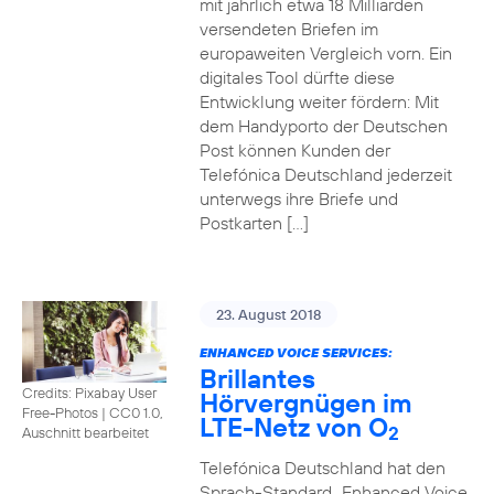
mit jährlich etwa 18 Milliarden
versendeten Briefen im
europaweiten Vergleich vorn. Ein
digitales Tool dürfte diese
Entwicklung weiter fördern: Mit
dem Handyporto der Deutschen
Post können Kunden der
Telefónica Deutschland jederzeit
unterwegs ihre Briefe und
Postkarten […]
23. August 2018
ENHANCED VOICE SERVICES:
Brillantes
Credits: Pixabay User
Hörvergnügen im
Free-Photos
|
CC0 1.0,
LTE-Netz von O
2
Auschnitt bearbeitet
Telefónica Deutschland hat den
Sprach-Standard „Enhanced Voice