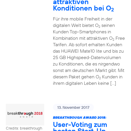
attraktiven
Konditionen bei O
2
Für ihre mobile Freiheit in der
digitalen Welt bietet O
seinen
2
Kunden Top-Smartphones in
Kombination mit attraktiven O
Free
2
Tarifen. Ab sofort erhalten Kunden
das HUAWEI Mate10 lite und bis zu
25 GB Highspeed-Datenvolumen
zu Konditionen, die es nirgendwo
sonst am deutschen Markt gibt. Mit
diesem Paket gehen O
Kunden in
2
ihrem digitalen Leben keine […]
13. November 2017
BREAKTHROUGH AWARD 2018:
User-Voting zum
Credits: breakthrough
besten Start-Up-