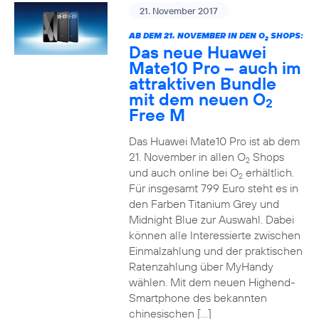
21. November 2017
AB DEM 21. NOVEMBER IN DEN O
SHOPS:
2
Das neue Huawei
Mate10 Pro – auch im
attraktiven Bundle
mit dem neuen O
2
Free M
Das Huawei Mate10 Pro ist ab dem
21. November in allen O
Shops
2
und auch online bei O
erhältlich.
2
Für insgesamt 799 Euro steht es in
den Farben Titanium Grey und
Midnight Blue zur Auswahl. Dabei
können alle Interessierte zwischen
Einmalzahlung und der praktischen
Ratenzahlung über MyHandy
wählen. Mit dem neuen Highend-
Smartphone des bekannten
chinesischen […]