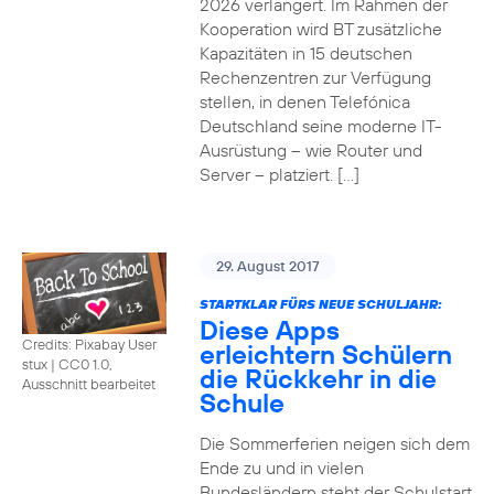
2026 verlängert. Im Rahmen der
Kooperation wird BT zusätzliche
Kapazitäten in 15 deutschen
Rechenzentren zur Verfügung
stellen, in denen Telefónica
Deutschland seine moderne IT-
Ausrüstung – wie Router und
Server – platziert. […]
29. August 2017
STARTKLAR FÜRS NEUE SCHULJAHR:
Diese Apps
Credits: Pixabay User
erleichtern Schülern
stux
|
CC0 1.0,
die Rückkehr in die
Ausschnitt bearbeitet
Schule
Die Sommerferien neigen sich dem
Ende zu und in vielen
Bundesländern steht der Schulstart