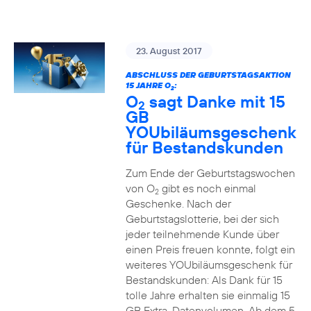
23. August 2017
ABSCHLUSS DER GEBURTSTAGSAKTION
15 JAHRE O
:
2
O
sagt Danke mit 15
2
GB
YOUbiläumsgeschenk
für Bestandskunden
Zum Ende der Geburtstagswochen
von O
gibt es noch einmal
2
Geschenke. Nach der
Geburtstagslotterie, bei der sich
jeder teilnehmende Kunde über
einen Preis freuen konnte, folgt ein
weiteres YOUbiläumsgeschenk für
Bestandskunden: Als Dank für 15
tolle Jahre erhalten sie einmalig 15
GB Extra-Datenvolumen. Ab dem 5.