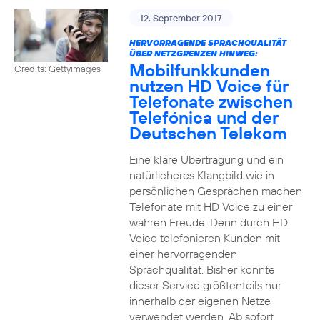
12. September 2017
HERVORRAGENDE SPRACHQUALITÄT
ÜBER NETZGRENZEN HINWEG:
Mobilfunkkunden
Credits: Gettyimages
nutzen HD Voice für
Telefonate zwischen
Telefónica und der
Deutschen Telekom
Eine klare Übertragung und ein
natürlicheres Klangbild wie in
persönlichen Gesprächen machen
Telefonate mit HD Voice zu einer
wahren Freude. Denn durch HD
Voice telefonieren Kunden mit
einer hervorragenden
Sprachqualität. Bisher konnte
dieser Service größtenteils nur
innerhalb der eigenen Netze
verwendet werden. Ab sofort