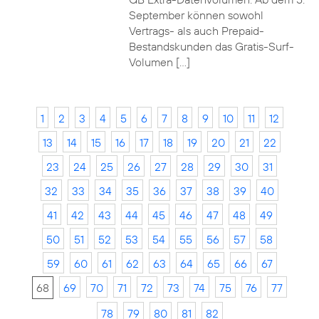
September können sowohl
Vertrags- als auch Prepaid-
Bestandskunden das Gratis-Surf-
Volumen […]
1
2
3
4
5
6
7
8
9
10
11
12
13
14
15
16
17
18
19
20
21
22
23
24
25
26
27
28
29
30
31
32
33
34
35
36
37
38
39
40
41
42
43
44
45
46
47
48
49
50
51
52
53
54
55
56
57
58
59
60
61
62
63
64
65
66
67
68
69
70
71
72
73
74
75
76
77
78
79
80
81
82