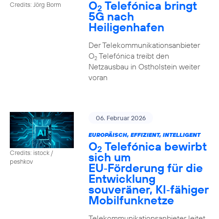
O
Telefónica bringt
Credits: Jörg Borm
2
5G nach
Heiligenhafen
Der Telekommunikationsanbieter
O
Telefónica treibt den
2
Netzausbau in Ostholstein weiter
voran
06. Februar 2026
EUROPÄISCH, EFFIZIENT, INTELLIGENT
O
Telefónica bewirbt
2
Credits: istock /
sich um
peshkov
EU‑Förderung für die
Entwicklung
souveräner, KI‑fähiger
Mobilfunknetze
Telekommunikationsanbieter leitet