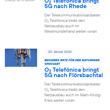
O
Telefónica bringt
2
5G nach Rhede
Der Telekommunikationsanbieter
O
Telefónica treibt den
2
Netzausbau auch im
Westmünsterland weiter voran.
20. Januar 2026
BESSERES NETZ FÜR DEN NATURPARK
SPESSART
O
Telefónica bringt
2
5G nach Flörsbachtal
Der Telekommunikationsanbieter
O
Telefónica treibt den
2
Netzausbau auch im Main-Kinzig-
Kreis weiter voran.