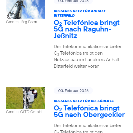
03. Februar 2026
BESSERES NETZ FÜR ANHALT-
BITTERFELD
O
Telefónica bringt
Credits: Jörg Borm
2
5G nach Raguhn-
Jeßnitz
Der Telekommunikationsanbieter
O
Telefónica treibt den
2
Netzausbau im Landkreis Anhalt-
Bitterfeld weiter voran.
03. Februar 2026
BESSERES NETZ FÜR DIE SÜDEIFEL
O
Telefónica bringt
2
Credits: GfTD GmbH
5G nach Obergeckler
Der Telekommunikationsanbieter
O
Telefónica treibt den