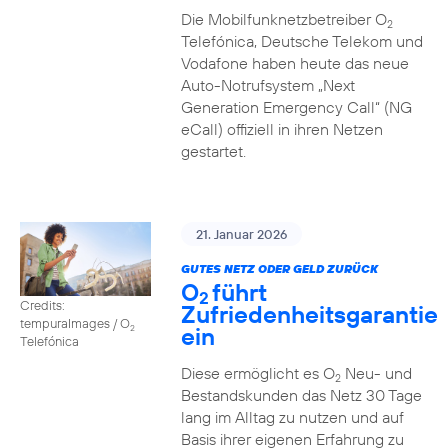
Die Mobilfunknetzbetreiber O
2
Telefónica, Deutsche Telekom und
Vodafone haben heute das neue
Auto-Notrufsystem „Next
Generation Emergency Call“ (NG
eCall) offiziell in ihren Netzen
gestartet.
21. Januar 2026
GUTES NETZ ODER GELD ZURÜCK
O
führt
2
Credits:
Zufriedenheitsgarantie
tempuraImages / O
ein
2
Telefónica
Diese ermöglicht es O
Neu- und
2
Bestandskunden das Netz 30 Tage
lang im Alltag zu nutzen und auf
Basis ihrer eigenen Erfahrung zu