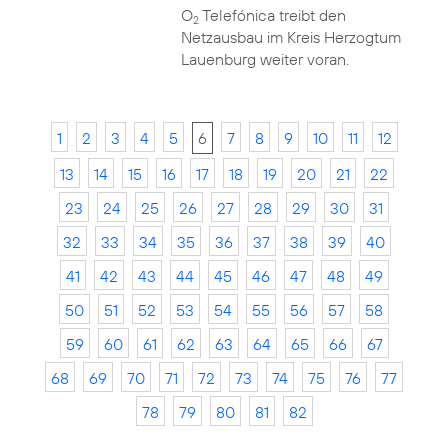
O
Telefónica treibt den
2
Netzausbau im Kreis Herzogtum
Lauenburg weiter voran.
1
2
3
4
5
6
7
8
9
10
11
12
13
14
15
16
17
18
19
20
21
22
23
24
25
26
27
28
29
30
31
32
33
34
35
36
37
38
39
40
41
42
43
44
45
46
47
48
49
50
51
52
53
54
55
56
57
58
59
60
61
62
63
64
65
66
67
68
69
70
71
72
73
74
75
76
77
78
79
80
81
82