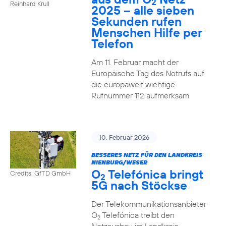
2
Reinhard Krull
2025 – alle sieben
Sekunden rufen
Menschen Hilfe per
Telefon
Am 11. Februar macht der
Europäische Tag des Notrufs auf
die europaweit wichtige
Rufnummer 112 aufmerksam
10. Februar 2026
BESSERES NETZ FÜR DEN LANDKREIS
NIENBURG/WESER
O
Telefónica bringt
Credits: GfTD GmbH
2
5G nach Stöckse
Der Telekommunikationsanbieter
O
Telefónica treibt den
2