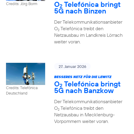
O
Telefónica bringt
Credits: Jörg Borm
2
5G nach Binzen
Der Telekommunikationsanbieter
O
Telefónica treibt den
2
Netzausbau im Landkreis Lörrach
weiter voran.
27. Januar 2026
BESSERES NETZ FÜR DIE LEWITZ
O
Telefónica bringt
2
Credits: Telefónica
5G nach Banzkow
Deutschland
Der Telekommunikationsanbieter
O
Telefónica treibt den
2
Netzausbau in Mecklenburg-
Vorpommern weiter voran.