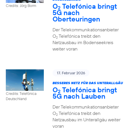
O
Telefónica bringt
Credits: Jörg Borm
2
5G nach
Oberteuringen
Der Telekommunikationsanbieter
O
Telefónica treibt den
2
Netzausbau im Bodenseekreis
weiter voran
17. Februar 2026
BESSERES NETZ FÜR DAS UNTERALLGÄU
O
Telefónica bringt
2
Credits: Telefónica
5G nach Lauben
Deutschland
Der Telekommunikationsanbieter
O
Telefónica treibt den
2
Netzausbau im Unterallgäu weiter
voran