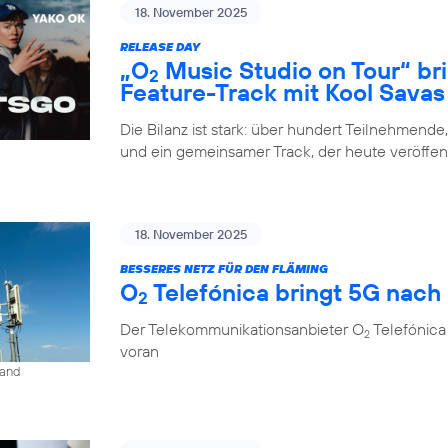
18. November 2025
RELEASE DAY
„O
Music Studio on Tour“ br
2
Feature-Track mit Kool Savas
Die Bilanz ist stark: über hundert Teilnehmende
und ein gemeinsamer Track, der heute veröffent
18. November 2025
BESSERES NETZ FÜR DEN FLÄMING
O
Telefónica bringt 5G nach
2
Der Telekommunikationsanbieter O
Telefónica
2
voran
land