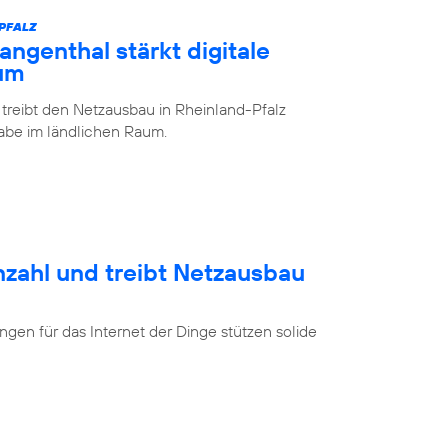
-PFALZ
ngenthal stärkt digitale
aum
 treibt den Netzausbau in Rheinland-Pfalz
lhabe im ländlichen Raum.
nzahl und treibt Netzausbau
en für das Internet der Dinge stützen solide