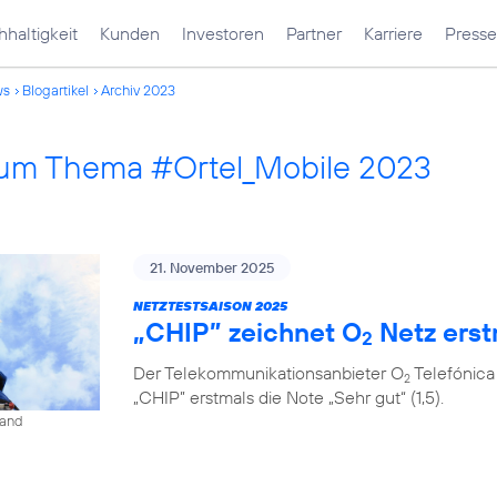
haltigkeit
Kunden
Investoren
Partner
Karriere
Presse
ws
Blogartikel
Archiv 2023
 zum Thema #Ortel_Mobile 2023
21. November 2025
NETZTESTSAISON 2025
„CHIP” zeichnet O
Netz erst
2
Der Telekommunikationsanbieter O
Telefónica
2
„CHIP” erstmals die Note „Sehr gut“ (1,5).
land