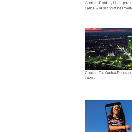
Credits: Pixabay User geralt
Farbe & Ausschnitt bearbeit
Credits: Telefónica Deutschl
Pawlik