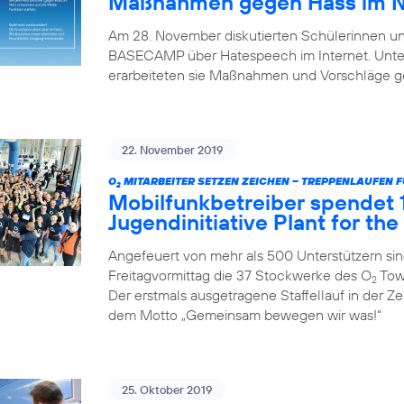
Maßnahmen gegen Hass im Ne
Am 28. November diskutierten Schülerinnen und
BASECAMP über Hatespeech im Internet. Unter
erarbeiteten sie Maßnahmen und Vorschläge g
22. November 2019
O
MITARBEITER SETZEN ZEICHEN – TREPPENLAUFEN 
2
Mobilfunkbetreiber spendet 
Jugendinitiative Plant for the
Angefeuert von mehr als 500 Unterstützern si
Freitagvormittag die 37 Stockwerke des O
Towe
2
Der erstmals ausgetragene Staffellauf in der Z
dem Motto „Gemeinsam bewegen wir was!“
25. Oktober 2019