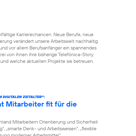
ielfältige Karrierechancen. Neue Berufe, neue
erung verändert unsere Arbeitswelt nachhaltig.
er und vor allem Berufsanfänger ein spannendes
rei von ihnen ihre bisherige Telefónica-Story:
 und welche aktuellen Projekte sie betreuen.
 DIGITALEN ZEITALTER“:
Mitarbeiter fit für die
hland Mitarbeitern Orientierung und Sicherheit
“, „smarte Denk- und Arbeitsweisen“, „flexible
zung moderner Arbeitsmittel“.