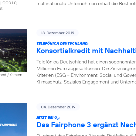
multinationale Unternehmen erhält die Bestnote
|
CC0 1.0,
et
18. Dezember 2019
TELEFÓNICA DEUTSCHLAND:
Konsortialkredit mit Nachha
Telefónica Deutschland hat einen sogenannten 
Millionen Euro abgeschlossen. Die Zinsmarge i
Kriterien (ESG = Environment, Social und Gov
and / Karsten
Klimaschutz, Soziales Engagement und Unter
04. Dezember 2019
JETZT BEI O
:
2
Das Fairphone 3 ergänzt Nach
O
nimmt das Fairphone 3 in sein Portfolio auf.