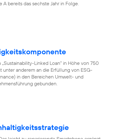
 A bereits das sechste Jahr in Folge.
ltigkeitskomponente
„Sustainability-Linked Loan“ in Höhe von 750
st unter anderem an die Erfüllung von ESG-
ernance) in den Bereichen Umwelt- und
nehmensführung gebunden.
haltigkeitsstrategie
 Das leicht zu reparierende Smartphone ergänzt