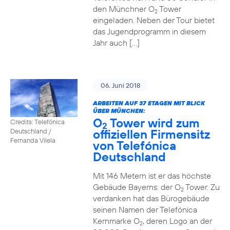
den Münchner O
Tower
2
eingeladen. Neben der Tour bietet
das Jugendprogramm in diesem
Jahr auch […]
06. Juni 2018
ARBEITEN AUF 37 ETAGEN MIT BLICK
ÜBER MÜNCHEN:
O
Tower wird zum
Credits: Telefónica
2
offiziellen Firmensitz
Deutschland /
Fernanda Vilela
von Telefónica
Deutschland
Mit 146 Metern ist er das höchste
Gebäude Bayerns: der O
Tower. Zu
2
verdanken hat das Bürogebäude
seinen Namen der Telefónica
Kernmarke O
, deren Logo an der
2