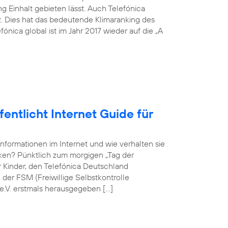
 Einhalt gebieten lässt. Auch Telefónica
z. Dies hat das bedeutende Klimaranking des
ónica global ist im Jahr 2017 wieder auf die „A
entlicht Internet Guide für
Informationen im Internet und wie verhalten sie
rken? Pünktlich zum morgigen „Tag der
ür Kinder, den Telefónica Deutschland
er FSM (Freiwillige Selbstkontrolle
e.V. erstmals herausgegeben […]