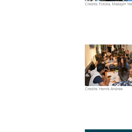
Credits: Fotolia, Maksym Y
Credits: Henrik Andree