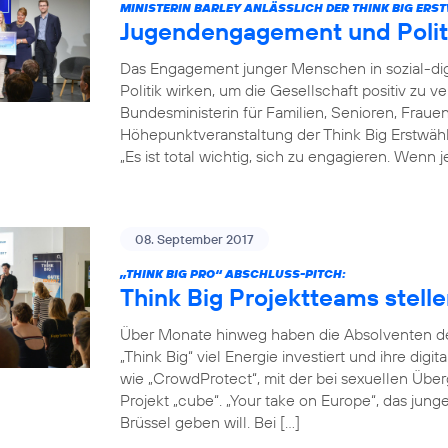
MINISTERIN BARLEY ANLÄSSLICH DER THINK BIG ER
Jugendengagement und Poli
Das Engagement junger Menschen in sozial-dig
Politik wirken, um die Gesellschaft positiv zu v
Bundesministerin für Familien, Senioren, Fraue
Höhepunktveranstaltung der Think Big Erstwä
„Es ist total wichtig, sich zu engagieren. Wenn 
08. September 2017
„THINK BIG PRO“ ABSCHLUSS-PITCH:
Think Big Projektteams stelle
Über Monate hinweg haben die Absolventen de
„Think Big“ viel Energie investiert und ihre digi
wie „CrowdProtect“, mit der bei sexuellen Übe
Projekt „cube“. „Your take on Europe“, das jun
Brüssel geben will. Bei […]