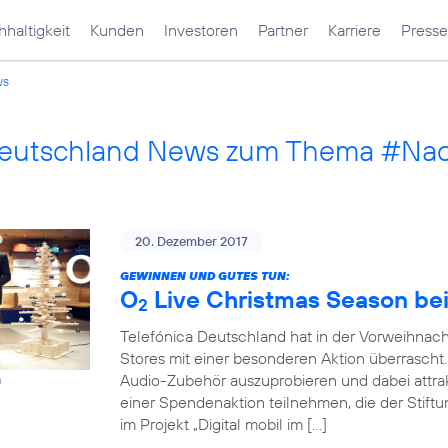
haltigkeit
Kunden
Investoren
Partner
Karriere
Presse
ws
Deutschland News zum Thema #Nach
20. Dezember 2017
GEWINNEN UND GUTES TUN:
O
Live Christmas Season bei
2
Telefónica Deutschland hat in der Vorweihnac
Stores mit einer besonderen Aktion überrascht. 
Audio-Zubehör auszuprobieren und dabei attra
h
einer Spendenaktion teilnehmen, die der Stiftu
im Projekt „Digital mobil im […]