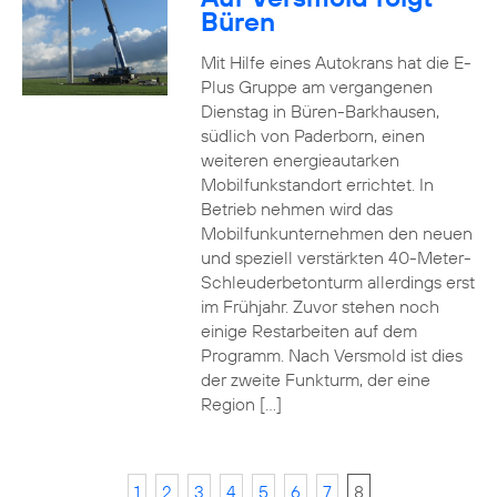
Büren
Mit Hilfe eines Autokrans hat die E-
Plus Gruppe am vergangenen
Dienstag in Büren-Barkhausen,
südlich von Paderborn, einen
weiteren energieautarken
Mobilfunkstandort errichtet. In
Betrieb nehmen wird das
Mobilfunkunternehmen den neuen
und speziell verstärkten 40-Meter-
Schleuderbetonturm allerdings erst
im Frühjahr. Zuvor stehen noch
einige Restarbeiten auf dem
Programm. Nach Versmold ist dies
der zweite Funkturm, der eine
Region […]
1
2
3
4
5
6
7
8