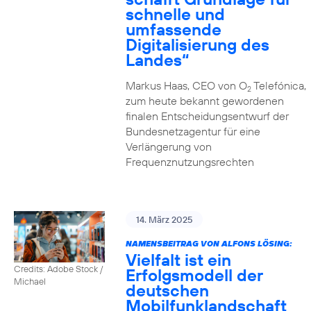
schnelle und
umfassende
Digitalisierung des
Landes“
Markus Haas, CEO von O
Telefónica,
2
zum heute bekannt gewordenen
finalen Entscheidungsentwurf der
Bundesnetzagentur für eine
Verlängerung von
Frequenznutzungsrechten
14. März 2025
NAMENSBEITRAG VON ALFONS LÖSING:
Vielfalt ist ein
Credits: Adobe Stock /
Erfolgsmodell der
Michael
deutschen
Mobilfunklandschaft