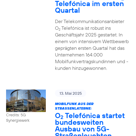
Telefónica im ersten
Quartal
Der Telekommunikationsanbieter
O
Telefónica ist robust ins
2
Geschäftsjahr 2025 gestartet. In
einem von intensivem Wettbewerb
geprägten ersten Quartal hat das
Unternehmen 164.000
Mobilfunkvertragskundinnen und -
kunden hinzugewonnen.
13. Mai 2025
MOBILFUNK AUS DER
STRASSENLATERNE:
O
Telefónica startet
Credits: 5G
2
bundesweiten
Synergiewerk
Ausbau von 5G-
Straßenleuchten