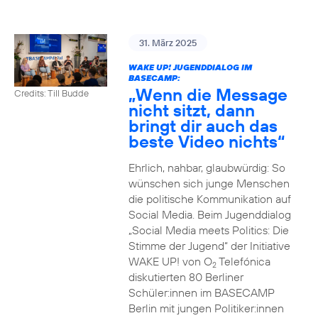
31. März 2025
WAKE UP! JUGENDDIALOG IM
BASECAMP:
„Wenn die Message
Credits: Till Budde
nicht sitzt, dann
bringt dir auch das
beste Video nichts“
Ehrlich, nahbar, glaubwürdig: So
wünschen sich junge Menschen
die politische Kommunikation auf
Social Media. Beim Jugenddialog
„Social Media meets Politics: Die
Stimme der Jugend“ der Initiative
WAKE UP! von O
Telefónica
2
diskutierten 80 Berliner
Schüler:innen im BASECAMP
Berlin mit jungen Politiker:innen