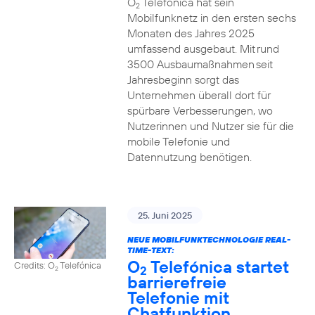
O
Telefónica hat sein
2
Mobilfunknetz in den ersten sechs
Monaten des Jahres 2025
umfassend ausgebaut. Mit rund
3500 Ausbaumaßnahmen seit
Jahresbeginn sorgt das
Unternehmen überall dort für
spürbare Verbesserungen, wo
Nutzerinnen und Nutzer sie für die
mobile Telefonie und
Datennutzung benötigen.
25. Juni 2025
NEUE MOBILFUNKTECHNOLOGIE REAL-
TIME-TEXT:
O
Telefónica startet
Credits: O
Telefónica
2
2
barrierefreie
Telefonie mit
Chatfunktion