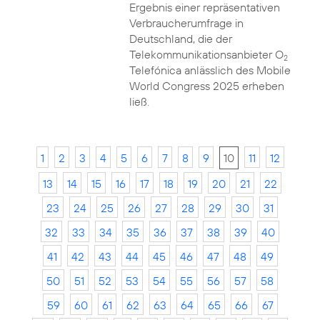
Ergebnis einer repräsentativen
Verbraucherumfrage in
Deutschland, die der
Telekommunikationsanbieter O
2
Telefónica anlässlich des Mobile
World Congress 2025 erheben
ließ.
1
2
3
4
5
6
7
8
9
10
11
12
13
14
15
16
17
18
19
20
21
22
23
24
25
26
27
28
29
30
31
32
33
34
35
36
37
38
39
40
41
42
43
44
45
46
47
48
49
50
51
52
53
54
55
56
57
58
59
60
61
62
63
64
65
66
67