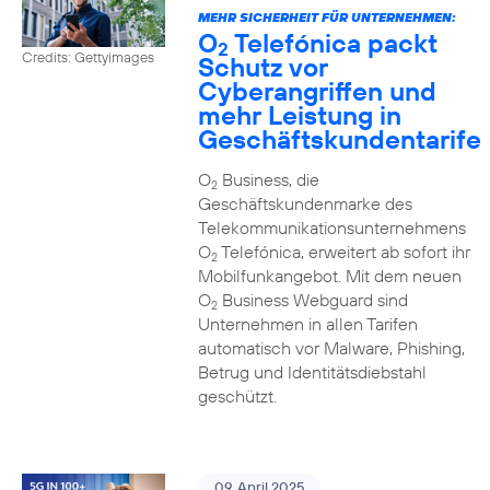
MEHR SICHERHEIT FÜR UNTERNEHMEN:
O
Telefónica packt
2
Credits: Gettyimages
Schutz vor
Cyberangriffen und
mehr Leistung in
Geschäftskundentarife
O
Business, die
2
Geschäftskundenmarke des
Telekommunikationsunternehmens
O
Telefónica, erweitert ab sofort ihr
2
Mobilfunkangebot. Mit dem neuen
O
Business Webguard sind
2
Unternehmen in allen Tarifen
automatisch vor Malware, Phishing,
Betrug und Identitätsdiebstahl
geschützt.
09. April 2025