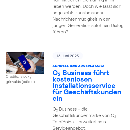
leben werden. Doch wie lässt sich
angesichts zunehmender
Nachrichtenmüdigkeit in der
jungen Generation solch ein Dialog
führen?
16. Juni 2025
SCHNELL UND ZUVERLÄSSIG:
O
Business führt
2
Credits: istock /
kostenlosen
grinvalds (edited)
Installationsservice
für Geschäftskunden
ein
O
Business – die
2
Geschäftskundenmarke von O
2
Telefónica – erweitert sein
Serviceangebot.