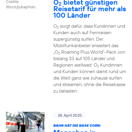
O
bietet günstigen
Credits:
2
Reisetarif für mehr als
iStock/ljubaphoto
100 Länder
O
sorgt dafür, dass Kundinnen und
2
Kunden auch auf Fernreisen
supergünstig surfen: Der
Mobilfunkanbieter erweitert das
„O
Roaming Plus World“-Pack von
2
bislang 33 auf 105 Länder und
Regionen weltweit. O
Kundinnen
2
und Kunden können damit rund um
die Welt ganz wie zuhause surfen
und streamen, ohne die Reisekasse
zu belasten.
28. April 2025
BAHN HAT DIE NASE VORN: