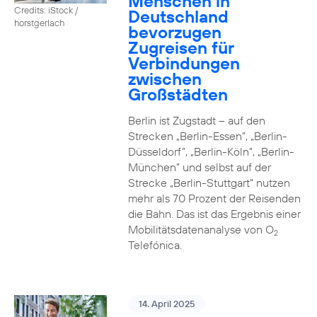
Menschen in
Credits: iStock /
Deutschland
horstgerlach
bevorzugen
Zugreisen für
Verbindungen
zwischen
Großstädten
Berlin ist Zugstadt – auf den
Strecken „Berlin-Essen”, „Berlin-
Düsseldorf”, „Berlin-Köln”, „Berlin-
München” und selbst auf der
Strecke „Berlin-Stuttgart“ nutzen
mehr als 70 Prozent der Reisenden
die Bahn. Das ist das Ergebnis einer
Mobilitätsdatenanalyse von O
2
Telefónica.
14. April 2025