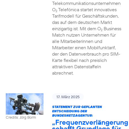
Telekommunikationsunternehmen
O
Telefónica startet innovatives
2
Tarifmodell für Geschäftskunden,
das auf dem deutschen Markt
einzigartig ist. Mit dem O
Business
2
Match nutzen Unternehmen für
alle Mitarbeiterinnen und
Mitarbeiter einen Mobilfunktarif,
der den Datenverbrauch pro SIM-
Karte flexibel nach preislich
attraktiven Datenstaffeln
abrechnet.
17. März 2025
STATEMENT ZUR GEPLANTEN
ENTSCHEIDUNG DER
BUNDESNETZAGENTUR:
Credits: Jörg Borm
„Frequenzverlängerung
schafft Grundlage für