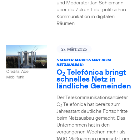
und Moderator Jan Schipmann
über die Zukunft der politischen
Kommunikation in digitalen
Räumen.
27. März 2025
STARKER JAHRESSTART BEIM
NETZAUSBAU:
O
Telefónica bringt
Credits: Abel
2
schnelles Netz in
Mobilfunk
ländliche Gemeinden
Der Telekommunikationsanbieter
O
Telefónica hat bereits zum
2
Jahresstart deutliche Fortschritte
beim Netzausbau gemacht. Das
Unternehmen hat in den
vergangenen Wochen mehr als
1600 Maßnahmen umgesetzt, um