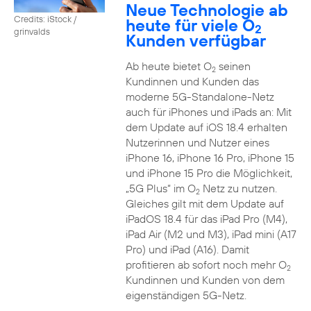
Neue Technologie ab
Credits: iStock /
heute für viele O
2
grinvalds
Kunden verfügbar
Ab heute bietet O
seinen
2
Kundinnen und Kunden das
moderne 5G-Standalone-Netz
auch für iPhones und iPads an: Mit
dem Update auf iOS 18.4 erhalten
Nutzerinnen und Nutzer eines
iPhone 16, iPhone 16 Pro, iPhone 15
und iPhone 15 Pro die Möglichkeit,
„5G Plus“ im O
Netz zu nutzen.
2
Gleiches gilt mit dem Update auf
iPadOS 18.4 für das iPad Pro (M4),
iPad Air (M2 und M3), iPad mini (A17
Pro) und iPad (A16). Damit
profitieren ab sofort noch mehr O
2
Kundinnen und Kunden von dem
eigenständigen 5G-Netz.