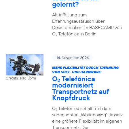
gelernt?
Alt trifft Jung zum
Erfahrungsaustausch über
Desinformation im BASECAMP von
O
Telefónica in Berlin
2
14. November 2024
MEHR FLEXIBILITÄT DURCH TRENNUNG
VON SOFT- UND HARDWARE:
O
Telefónica
Credits: Jörg Borm
2
modernisiert
Transportnetz auf
Knopfdruck
O
Telefónica schafft mit dem
2
sogenannten „Whiteboxing“-Ansatz
eine größere Flexibilität im eigenen
Transportnetz. Der