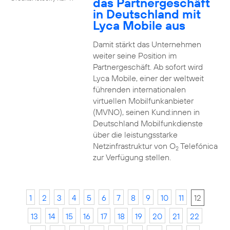
das Partnergeschäft
in Deutschland mit
Lyca Mobile aus
Damit stärkt das Unternehmen
weiter seine Position im
Partnergeschäft. Ab sofort wird
Lyca Mobile, einer der weltweit
führenden internationalen
virtuellen Mobilfunkanbieter
(MVNO), seinen Kund:innen in
Deutschland Mobilfunkdienste
über die leistungsstarke
Netzinfrastruktur von O
Telefónica
2
zur Verfügung stellen.
1
2
3
4
5
6
7
8
9
10
11
12
13
14
15
16
17
18
19
20
21
22