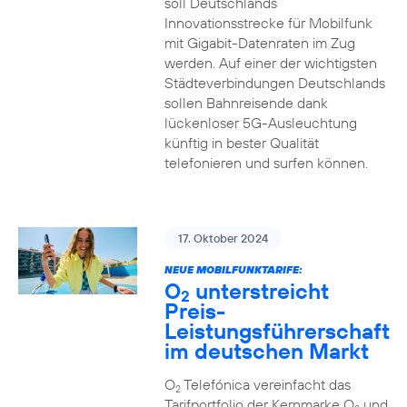
soll Deutschlands
Innovationsstrecke für Mobilfunk
mit Gigabit-Datenraten im Zug
werden. Auf einer der wichtigsten
Städteverbindungen Deutschlands
sollen Bahnreisende dank
lückenloser 5G-Ausleuchtung
künftig in bester Qualität
telefonieren und surfen können.
17. Oktober 2024
NEUE MOBILFUNKTARIFE:
O
unterstreicht
2
Preis-
Leistungsführerschaft
im deutschen Markt
O
Telefónica vereinfacht das
2
Tarifportfolio der Kernmarke O
und