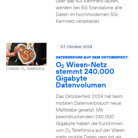
über das 4G-Kernnetz laufen,
werden bei 5G Standalone alle
Daten im hochmodernen 5G-
Kernnetz verarbeitet.
07. Oktober 2024
DATENREKORD AUF DEM OKTOBERFEST:
O
Wiesn-Netz
2
Credits: O
Telefónica
stemmt 240.000
2
Gigabyte
Datenvolumen
Das Oktoberfest 2024 hat beim
mobilen Datenverbrauch neue
Maßstäbe gesetzt. Mit
beeindruckenden 240.000
Gigabyte haben die Kund:innen
von O
Telefónica auf der Wiesn
2
mehr mobile Daten genutzt als