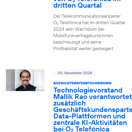
2
dritten Quartal
Der Telekommunikationsanbieter
O
Telefónica hat im dritten Quartal
2
2024 sein Wachstum bei
Mobilfunkvertragskund:innen
beschleunigt und seine
Profitabilität weiter gesteigert.
05. November 2024
AUFSICHTSRATSENTSCHEIDUNG:
Technologievorstand
Mallik Rao verantwortet
zusätzlich
Geschäftskundensparte
Data-Plattformen und
zentrale KI-Aktivitäten
bei O
Telefónica
2