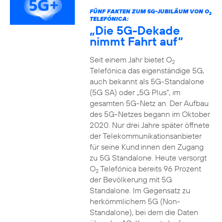
FÜNF FAKTEN ZUM 5G-JUBILÄUM VON O
2
TELEFÓNICA:
„Die 5G-Dekade
nimmt Fahrt auf“
Seit einem Jahr bietet O
2
Telefónica das eigenständige 5G,
auch bekannt als 5G-Standalone
(5G SA) oder „5G Plus“, im
gesamten 5G-Netz an. Der Aufbau
des 5G-Netzes begann im Oktober
2020. Nur drei Jahre später öffnete
der Telekommunikationsanbieter
für seine Kund:innen den Zugang
zu 5G Standalone. Heute versorgt
O
Telefónica bereits 96 Prozent
2
der Bevölkerung mit 5G
Standalone. Im Gegensatz zu
herkömmlichem 5G (Non-
Standalone), bei dem die Daten