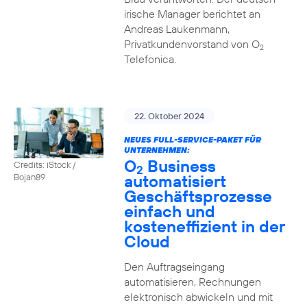
irische Manager berichtet an
Andreas Laukenmann,
Privatkundenvorstand von O
2
Telefonica.
22. Oktober 2024
NEUES FULL-SERVICE-PAKET FÜR
UNTERNEHMEN:
O
Business
Credits: iStock /
2
automatisiert
Bojan89
Geschäftsprozesse
einfach und
kosteneffizient in der
Cloud
Den Auftragseingang
automatisieren, Rechnungen
elektronisch abwickeln und mit