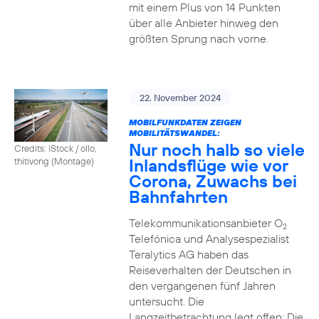
mit einem Plus von 14 Punkten
über alle Anbieter hinweg den
größten Sprung nach vorne.
22. November 2024
MOBILFUNKDATEN ZEIGEN
MOBILITÄTSWANDEL:
Nur noch halb so viele
Credits: iStock / ollo,
Inlandsflüge wie vor
thitivong (Montage)
Corona, Zuwachs bei
Bahnfahrten
Telekommunikationsanbieter O
2
Telefónica und Analysespezialist
Teralytics AG haben das
Reiseverhalten der Deutschen in
den vergangenen fünf Jahren
untersucht. Die
Langzeitbetrachtung legt offen: Die