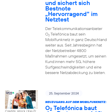
und sichert sich
Bestnote
„Hervorragend“ im
Netztest
Der Telekommunikationsanbieter
O
Telefónica baut sein
2
Mobilfunknetz in ganz Deutschland
weiter aus. Seit Jahresbeginn hat
der Netzbetreiber 4800
Maßnahmen umgesetzt, um seinen
Kund:innen mehr 5G, höhere
Surfgeschwindigkeiten und eine
bessere Netzabdeckung zu bieten.
25. September 2024
NEUZUGANG AUF DEM MOBILFUNKNETZ:
O
Telefónica baut
2
Credits: istock / Kar-Tr