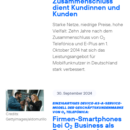
Zusammenschluss
dient Kundinnen und
Kunden
Starke Netze, niedrige Preise, hohe
Vielfalt: Zehn Jahre nach dem
Zusammenschluss von O
2
Telefónica und E-Plus am 1.
Oktober 2014 hat sich das
Leistungsangebot für
Mobilfunknutzer in Deutschland
stark verbessert.
30. September 2024
EINZIGARTIGES DEVICE-AS-A-SERVICE-
MODELL DER GESCHÄFTSKUNDENMARKE
VON O
TELEFÓNICA:
Credits:
2
Firmen-Smartphones
Gettyimages/aldomurillo
bei O
Business als
2