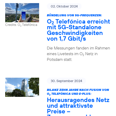
02. Oktober 2024
BÜNDELUNG VON 5G-FREQUENZEN:
O
Telefónica erreicht
2
Credits: O
Telefónica
mit 5G-Standalone
2
Geschwindigkeiten
von 1,7 Gbit/s
Die Messungen fanden im Rahmen
eines Livetests im O
Netz in
2
Potsdam statt.
30. September 2024
BILANZ ZEHN JAHRE NACH FUSION VON
O
TELEFÓNICA UND E-PLUS:
2
Herausragendes Netz
und attraktivste
Preise –