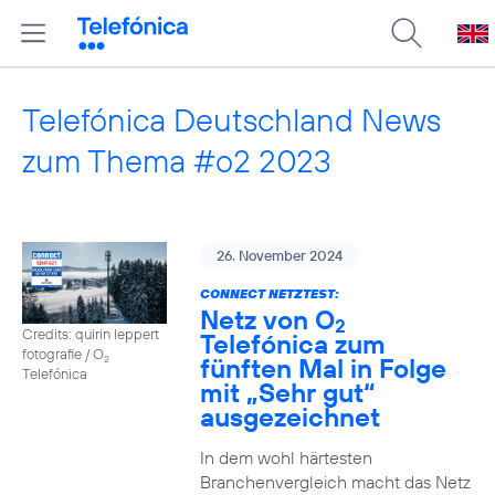
Telefónica Deutschland News
zum Thema #o2 2023
26. November 2024
CONNECT NETZTEST:
Netz von O
2
Credits: quirin leppert
Telefónica zum
fotografie / O
fünften Mal in Folge
2
Telefónica
mit „Sehr gut“
ausgezeichnet
In dem wohl härtesten
Branchenvergleich macht das Netz