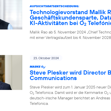
AUFSICHTSRATSENTSCHEIDUNG:
Technologievorstand Mallik R
Geschäftskundensparte, Data
KI-Aktivitäten bei O
Telefóni
2
Mallik Rao ab 5. November 2024 „Chief Technol
mit einer Vertragslaufzeit bis 4. November 2028
23. Oktober 2024
MARKE O
:
2
Steve Plesker wird Director 
Communications
Steve Plesker wird zum 1. Januar 2025 neuer 
O
Telefonica. Damit wird er die Kernmarke O
u
2
2
deutsch-irische Manager berichtet an Andrea
Telefonica.