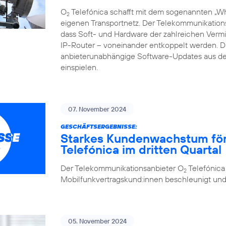
O
Telefónica schafft mit dem sogenannten „Whi
2
eigenen Transportnetz. Der Telekommunikations
dass Soft- und Hardware der zahlreichen Vermi
IP-Router – voneinander entkoppelt werden.
anbieterunabhängige Software-Updates aus de
einspielen.
07. November 2024
GESCHÄFTSERGEBNISSE:
Starkes Kundenwachstum förde
Telefónica im dritten Quartal
Der Telekommunikationsanbieter O
Telefónica
2
Mobilfunkvertragskund:innen beschleunigt und se
05. November 2024