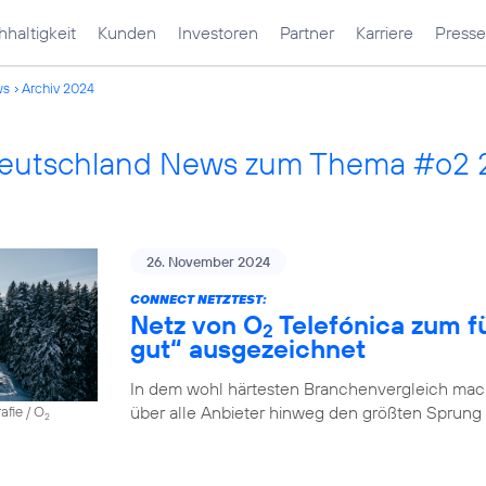
haltigkeit
Kunden
Investoren
Partner
Karriere
Presse
ws
Archiv 2024
Deutschland News zum Thema #o2 
26. November 2024
CONNECT NETZTEST:
Netz von O
Telefónica zum fü
2
gut“ ausgezeichnet
In dem wohl härtesten Branchenvergleich mach
über alle Anbieter hinweg den größten Sprung
afie / O
2