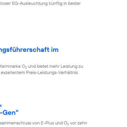
loser 5G-Ausleuchtung künftig in bester
ngsführerschaft im
r Kernmarke O
und bietet mehr Leistung zu
2
xzellentem Preis-Leistungs-Verhältnis.
W:
s-Gen“
Zusammenschluss von E-Plus und O
vor zehn
2