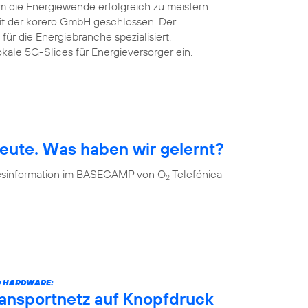
m die Energiewende erfolgreich zu meistern.
mit der korero GmbH geschlossen. Der
 für die Energiebranche spezialisiert.
okale 5G-Slices für Energieversorger ein.
eute. Was haben wir gelernt?
 Desinformation im BASECAMP von O
Telefónica
2
D HARDWARE:
ransportnetz auf Knopfdruck