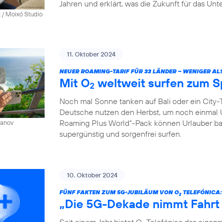
Jahren und erklärt, was die Zukunft für das Un
 / Moixó Studio
11. Oktober 2024
NEUER ROAMING-TARIF FÜR 33 LÄNDER – WENIGER AL
Mit O
weltweit surfen zum S
2
Noch mal Sonne tanken auf Bali oder ein City-T
Deutsche nutzen den Herbst, um noch einmal 
Roaming Plus World“-Pack können Urlauber ba
sanov
supergünstig und sorgenfrei surfen.
10. Oktober 2024
FÜNF FAKTEN ZUM 5G-JUBILÄUM VON O
TELEFÓNICA:
2
„Die 5G-Dekade nimmt Fahrt
Seit einem Jahr bietet O
Telefónica das eigen