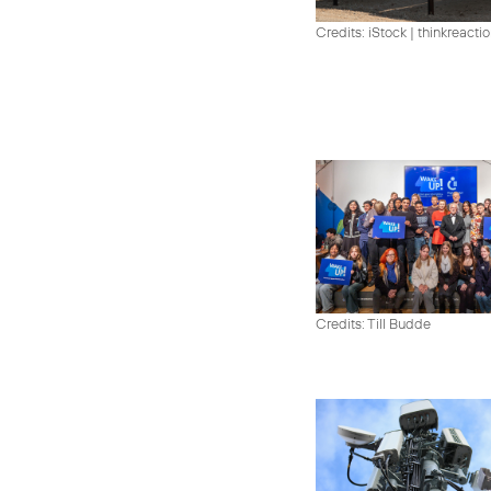
Credits: iStock | thinkreacti
Credits: Till Budde