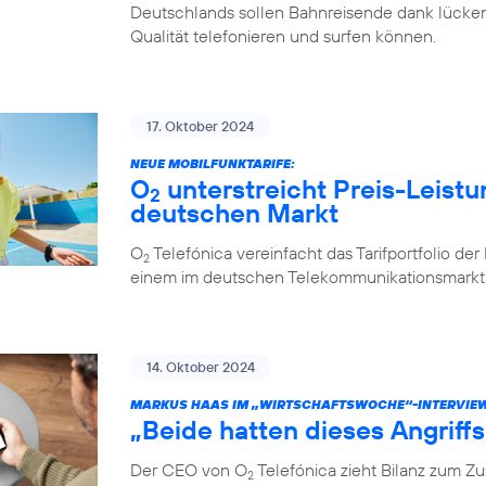
Deutschlands sollen Bahnreisende dank lücken
Qualität telefonieren und surfen können.
17. Oktober 2024
NEUE MOBILFUNKTARIFE:
O
unterstreicht Preis-Leistu
2
deutschen Markt
O
Telefónica vereinfacht das Tarifportfolio de
2
einem im deutschen Telekommunikationsmarkt e
14. Oktober 2024
MARKUS HAAS IM „WIRTSCHAFTSWOCHE“-INTERVIE
„Beide hatten dieses Angriff
Der CEO von O
Telefónica zieht Bilanz zum 
2