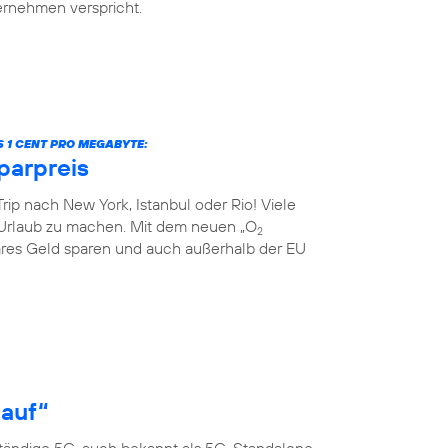
ternehmen verspricht.
S 1 CENT PRO MEGABYTE:
parpreis
rip nach New York, Istanbul oder Rio! Viele
Urlaub zu machen. Mit dem neuen „O
2
res Geld sparen und auch außerhalb der EU
 auf“
ständige 5G, auch bekannt als 5G-Standalone