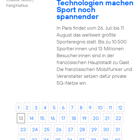
Technologien machen
FangXiaNuo
Sport noch
spannender
In Paris findet vom 26. Juli bis 11.
August das weltweit größte
Sportereignis statt. Bis zu 10.500
Sportler:innen und 13 Millionen
Besucher:innen sind in der
französischen Hauptstadt zu Gast. .
Die französischen Mobilfunker und
Veranstalter setzen dafür private
5G-Netze ein.
1
2
3
4
5
6
7
8
9
10
11
12
13
14
15
16
17
18
19
20
21
22
23
24
25
26
27
28
29
30
31