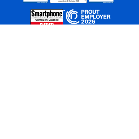
Home
Unternehmen
Netze
Nachhaltigkeit
Kunden
Investoren
Partner
Karriere
Presse
News
Privatkunden
Geschäftskunden
Worldwide
BASECAMP
AGB
Kontakt
ElektroG / BattG
Datenschutz