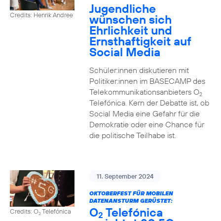
Jugendliche
Credits: Henrik Andree
wünschen sich
Ehrlichkeit und
Ernsthaftigkeit auf
Social Media
Schüler:innen diskutieren mit
Politiker:innen im BASECAMP des
Telekommunikationsanbieters O
2
Telefónica. Kern der Debatte ist, ob
Social Media eine Gefahr für die
Demokratie oder eine Chance für
die politische Teilhabe ist.
11. September 2024
OKTOBERFEST FÜR MOBILEN
DATENANSTURM GERÜSTET:
O
Telefónica
Credits: O
Telefónica
2
2