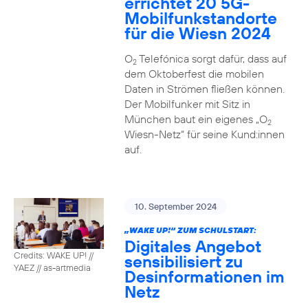
errichtet 20 5G-
Mobilfunkstandorte
für die Wiesn 2024
O
Telefónica sorgt dafür, dass auf
2
dem Oktoberfest die mobilen
Daten in Strömen fließen können.
Der Mobilfunker mit Sitz in
München baut ein eigenes „O
2
Wiesn-Netz“ für seine Kund:innen
auf.
10. September 2024
„WAKE UP!“ ZUM SCHULSTART:
Digitales Angebot
Credits: WAKE UP! //
sensibilisiert zu
YAEZ // as-artmedia
Desinformationen im
Netz