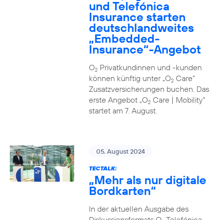
und Telefónica
Insurance starten
deutschlandweites
„Embedded-
Insurance“-Angebot
O
Privatkundinnen und -kunden
2
können künftig unter „O
Care“
2
Zusatzversicherungen buchen. Das
erste Angebot „O
Care | Mobility“
2
startet am 7. August.
05. August 2024
TECTALK:
„Mehr als nur digitale
Bordkarten“
In der aktuellen Ausgabe des
Diskussionsformats O
Telefónica