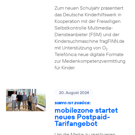
Zum neuen Schuljahr präsentiert
das Deutsche Kinderhilfswerk in
Kooperation mit der Freiwilligen
Selbstkontrolle Multimedia-
Diensteanbieter (FSM) und der
Kindersuchmaschine fragFINN.de
mit Unterstützung von O
2
Telefónica neue digitale Formate
zur Medienkompetenzvermittlung
für Kinder.
20. August 2024
SIMYO IST ZURÜCK:
mobilezone startet
neues Postpaid-
Tarifangebot
Um die Marke zu reaktivieren,