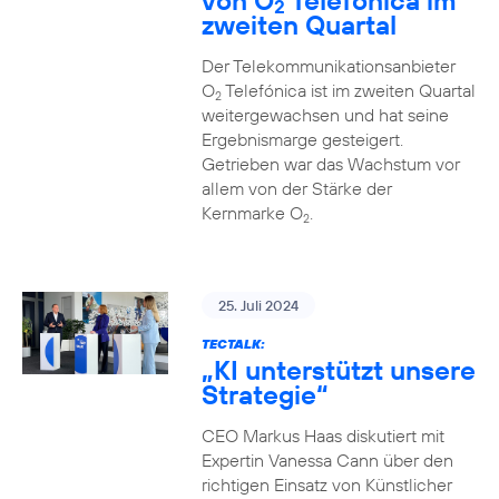
von O
Telefónica im
2
zweiten Quartal
Der Telekommunikationsanbieter
O
Telefónica ist im zweiten Quartal
2
weitergewachsen und hat seine
Ergebnismarge gesteigert.
Getrieben war das Wachstum vor
allem von der Stärke der
Kernmarke O
.
2
25. Juli 2024
TECTALK:
„KI unterstützt unsere
Strategie“
CEO Markus Haas diskutiert mit
Expertin Vanessa Cann über den
richtigen Einsatz von Künstlicher