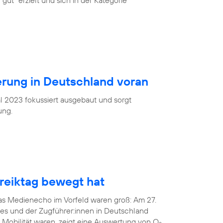
gut“ erzielt und sich in der Kategorie
ierung in Deutschland voran
l 2023 fokussiert ausgebaut und sorgt
ung.
eiktag bewegt hat
das Medienecho im Vorfeld waren groß: Am 27.
tes und der Zugführer:innen in Deutschland
 Mobilität waren, zeigt eine Auswertung von O