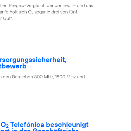
ichen Prepaid-Vergleich der connect – und das
rife holt sich O
sogar in drei von fünf
2
r Gut“.
rsorgungssicherheit,
ttbewerb
 in den Bereichen 800 MHz, 1800 MHz und
 O
Telefónica beschleunigt
2
rt in das Geschäftsjahr