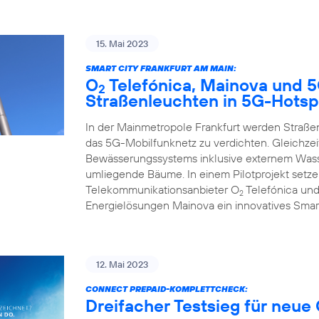
15. Mai 2023
SMART CITY FRANKFURT AM MAIN:
O
Telefónica, Mainova und 
2
Straßenleuchten in 5G-Hotsp
In der Mainmetropole Frankfurt werden Straß
das 5G-Mobilfunknetz zu verdichten. Gleichzeit
Bewässerungssystems inklusive externem Wasse
umliegende Bäume. In einem Pilotprojekt set
Telekommunikationsanbieter O
Telefónica und
2
Energielösungen Mainova ein innovatives Smar
12. Mai 2023
CONNECT PREPAID-KOMPLETTCHECK:
Dreifacher Testsieg für neue