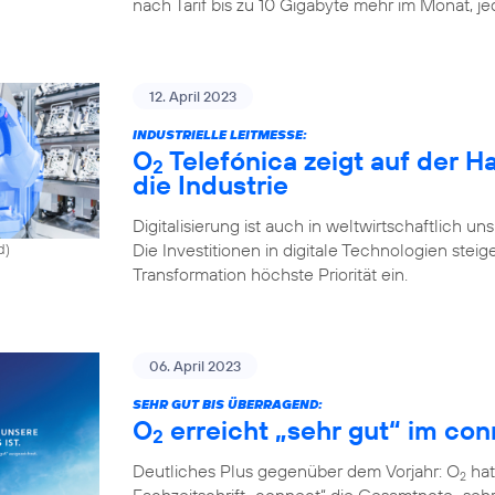
nach Tarif bis zu 10 Gigabyte mehr im Monat, j
12. April 2023
INDUSTRIELLE LEITMESSE:
O
Telefónica zeigt auf der 
2
die Industrie
Digitalisierung ist auch in weltwirtschaftlich u
Die Investitionen in digitale Technologien st
d)
Transformation höchste Priorität ein.
06. April 2023
SEHR GUT BIS ÜBERRAGEND:
O
erreicht „sehr gut“ im con
2
Deutliches Plus gegenüber dem Vorjahr: O
hat
2