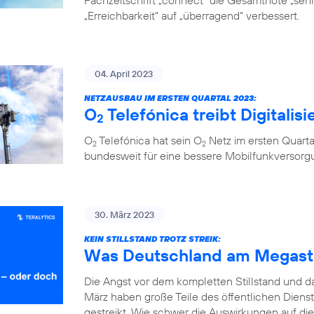
Fachzeitschrift „connect“ die Gesamtnote „sehr 
„Erreichbarkeit“ auf „überragend“ verbessert.
04. April 2023
NETZAUSBAU IM ERSTEN QUARTAL 2023:
O
Telefónica treibt Digitalis
2
O
Telefónica hat sein O
Netz im ersten Quarta
2
2
bundesweit für eine bessere Mobilfunkversorg
30. März 2023
KEIN STILLSTAND TROTZ STREIK:
Was Deutschland am Megastr
Die Angst vor dem kompletten Stillstand und 
März haben große Teile des öffentlichen Diens
gestreikt. Wie schwer die Auswirkungen auf die