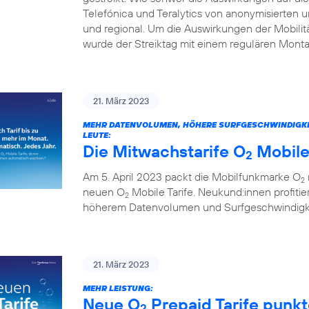
Telefónica und Teralytics von anonymisierten
und regional. Um die Auswirkungen der Mobilitä
wurde der Streiktag mit einem regulären Monta
21. März 2023
MEHR DATENVOLUMEN, HÖHERE SURFGESCHWINDIGKEITE
LEUTE:
Die Mitwachstarife O
Mobile
2
Am 5. April 2023 packt die Mobilfunkmarke O
2
neuen O
Mobile Tarife. Neukund:innen profitie
2
höherem Datenvolumen und Surfgeschwindigkei
21. März 2023
MEHR LEISTUNG:
Neue O
Prepaid Tarife punk
2