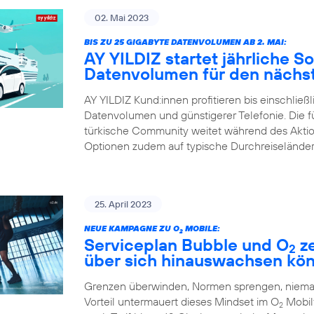
02. Mai 2023
BIS ZU 25 GIGABYTE DATENVOLUMEN AB 2. MAI:
AY YILDIZ startet jährliche 
Datenvolumen für den nächst
AY YILDIZ Kund:innen profitieren bis einschließ
Datenvolumen und günstigerer Telefonie. Die 
türkische Community weitet während des Aktions
Optionen zudem auf typische Durchreiseländer
25. April 2023
NEUE KAMPAGNE ZU O
MOBILE:
2
Serviceplan Bubble und O
ze
2
über sich hinauswachsen kö
Grenzen überwinden, Normen sprengen, niemals
Vorteil untermauert dieses Mindset im O
Mobilf
2