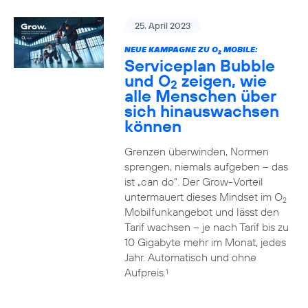
25. April 2023
NEUE KAMPAGNE ZU O
MOBILE:
2
Serviceplan Bubble
und O
zeigen, wie
2
alle Menschen über
sich hinauswachsen
können
Grenzen überwinden, Normen
sprengen, niemals aufgeben – das
ist „can do“. Der Grow-Vorteil
untermauert dieses Mindset im O
2
Mobilfunkangebot und lässt den
Tarif wachsen – je nach Tarif bis zu
10 Gigabyte mehr im Monat, jedes
Jahr. Automatisch und ohne
Aufpreis.
1