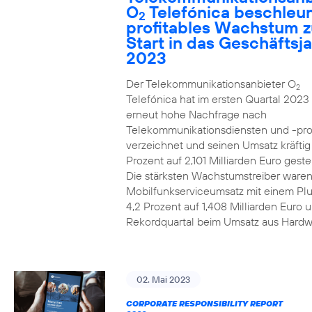
O
Telefónica beschleun
2
profitables Wachstum 
Start in das Geschäftsj
2023
Der Telekommunikationsanbieter O
2
Telefónica hat im ersten Quartal 2023
erneut hohe Nachfrage nach
Telekommunikationsdiensten und -pr
verzeichnet und seinen Umsatz kräfti
Prozent auf 2,101 Milliarden Euro gestei
Die stärksten Wachstumstreiber waren
Mobilfunkserviceumsatz mit einem Pl
4,2 Prozent auf 1,408 Milliarden Euro 
Rekordquartal beim Umsatz aus Hardw
02. Mai 2023
CORPORATE RESPONSIBILITY REPORT