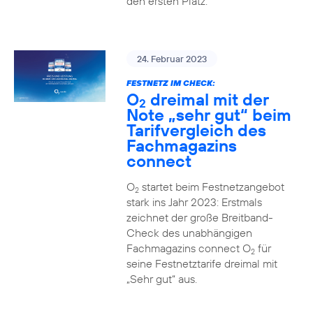
den ersten Platz.
24. Februar 2023
FESTNETZ IM CHECK:
O
dreimal mit der
2
Note „sehr gut“ beim
Tarifvergleich des
Fachmagazins
connect
O
startet beim Festnetzangebot
2
stark ins Jahr 2023: Erstmals
zeichnet der große Breitband-
Check des unabhängigen
Fachmagazins connect O
für
2
seine Festnetztarife dreimal mit
„Sehr gut“ aus.