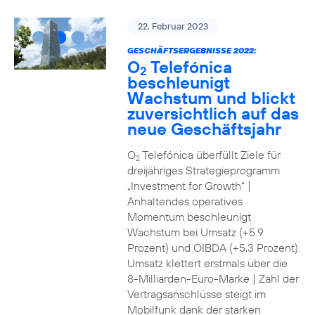
22. Februar 2023
GESCHÄFTSERGEBNISSE 2022:
O
Telefónica
2
beschleunigt
Wachstum und blickt
zuversichtlich auf das
neue Geschäftsjahr
O
Telefónica überfüllt Ziele für
2
dreijähriges Strategieprogramm
„Investment for Growth“ |
Anhaltendes operatives
Momentum beschleunigt
Wachstum bei Umsatz (+5.9
Prozent) und OIBDA (+5,3 Prozent).
Umsatz klettert erstmals über die
8-Milliarden-Euro-Marke | Zahl der
Vertragsanschlüsse steigt im
Mobilfunk dank der starken