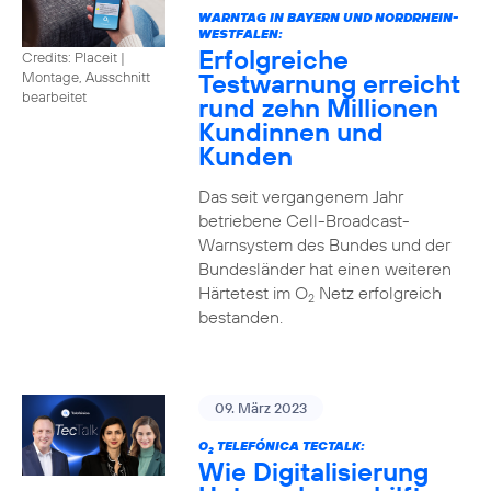
WARNTAG IN BAYERN UND NORDRHEIN-
WESTFALEN:
Erfolgreiche
Credits: Placeit |
Testwarnung erreicht
Montage, Ausschnitt
bearbeitet
rund zehn Millionen
Kundinnen und
Kunden
Das seit vergangenem Jahr
betriebene Cell-Broadcast-
Warnsystem des Bundes und der
Bundesländer hat einen weiteren
Härtetest im O
Netz erfolgreich
2
bestanden.
09. März 2023
O
TELEFÓNICA TECTALK:
2
Wie Digitalisierung