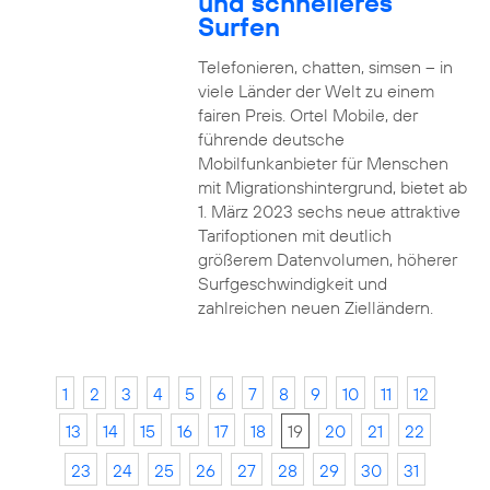
und schnelleres
Surfen
Telefonieren, chatten, simsen – in
viele Länder der Welt zu einem
fairen Preis. Ortel Mobile, der
führende deutsche
Mobilfunkanbieter für Menschen
mit Migrationshintergrund, bietet ab
1. März 2023 sechs neue attraktive
Tarifoptionen mit deutlich
größerem Datenvolumen, höherer
Surfgeschwindigkeit und
zahlreichen neuen Zielländern.
1
2
3
4
5
6
7
8
9
10
11
12
13
14
15
16
17
18
19
20
21
22
23
24
25
26
27
28
29
30
31