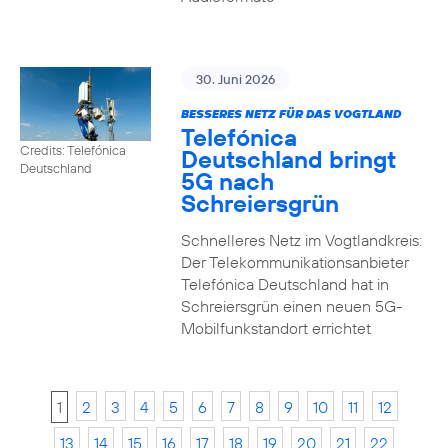
30. Juni 2026
BESSERES NETZ FÜR DAS VOGTLAND
Telefónica
Credits: Telefónica
Deutschland bringt
Deutschland
5G nach
Schreiersgrün
Schnelleres Netz im Vogtlandkreis:
Der Telekommunikationsanbieter
Telefónica Deutschland hat in
Schreiersgrün einen neuen 5G-
Mobilfunkstandort errichtet
1
2
3
4
5
6
7
8
9
10
11
12
13
14
15
16
17
18
19
20
21
22