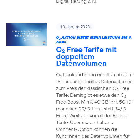
Digitalisierung & KI.
10. Januar 2023
O
AKTION BIETET MEHR LEISTUNG BIS 4.
2
APRIL:
O
Free Tarife mit
2
doppeltem
Datenvolumen
O
Neukund:innen erhalten ab dem
2
18. Januar doppeltes Datenvolumen
zum Preis der klassischen O
Free
2
Tarife. Damit gibt es etwa den O
2
Free Boost M mit 40 GB inkl. 5G für
monatlich 29,99 Euro, statt 34,99
Euro.
Weiterer Vorteil der Boost-
1
Tarife: Über die enthaltene
Connect-Option können die
Kund:innen das Datenvolumen für