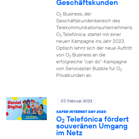
Geschäftskunden
O
Business, der
2
Geschäftskundenbereich des
Telekommunikationsunternehmens
O
Telefónica, startet mit einer
2
neuen Kampagne ins Jahr 2023.
Optisch lehnt sich der neue Auftritt
von O
Business an die
2
erfolgreiche "can do"-Kampagne
von Serviceplan Bubble für O
2
Privatkunden an.
07. Februar 2023
SAFER INTERNET DAY 2023:
O
Telefónica fördert
2
souveränen Umgang
im Netz