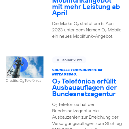
Mobilfunkangebot
mit mehr Leistung ab
April
Die Marke O
startet am 5. April
2
2023 unter dem Namen O
Mobile
2
ein neues Mobilfunk-Angebot.
11. Januar 2023
SCHNELLE FORTSCHRITTE IM
NETZAUSBAU:
O
Telefónica erfüllt
Credits: O
Telefónica
2
2
Ausbauauflagen der
Bundesnetzagentur
O
Telefónica hat der
2
Bundesnetzagentur die
Ausbauzahlen zur Erreichung der
Versorgungsauflagen zum Stichtag