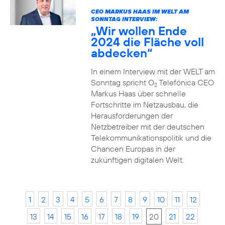
CEO MARKUS HAAS IM WELT AM
SONNTAG INTERVIEW:
„Wir wollen Ende
2024 die Fläche voll
abdecken“
In einem Interview mit der WELT am
Sonntag spricht O
Telefónica CEO
2
Markus Haas über schnelle
Fortschritte im Netzausbau, die
Herausforderungen der
Netzbetreiber mit der deutschen
Telekommunikationspolitik und die
Chancen Europas in der
zukünftigen digitalen Welt.
1
2
3
4
5
6
7
8
9
10
11
12
13
14
15
16
17
18
19
20
21
22