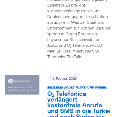
Zeitalters. Es braucht
widerstandsfähige Netze, um
Deutschland gegen diese Risiken
abzusichern. Was der Staat und
Unternehmen tun können, darüber
sprechen Georg Eisenreich,
bayerischer Staatsminister der
Justiz, und O
Telefónica-CEO
2
Markus Haas im aktuellen O
2
Telefónica TecTalk.
15. Februar 2023
ERDBEBEN IN DER TÜRKEI UND SYRIEN:
O
Telefónica
2
verlängert
kostenfreie Anrufe
und SMS in die Türkei
und nach Syrien bis