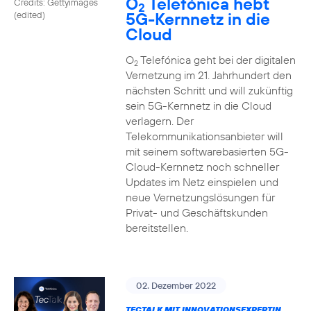
O
Telefónica hebt
Credits: Gettyimages
2
5G-Kernnetz in die
(edited)
Cloud
O
Telefónica geht bei der digitalen
2
Vernetzung im 21. Jahrhundert den
nächsten Schritt und will zukünftig
sein 5G-Kernnetz in die Cloud
verlagern. Der
Telekommunikationsanbieter will
mit seinem softwarebasierten 5G-
Cloud-Kernnetz noch schneller
Updates im Netz einspielen und
neue Vernetzungslösungen für
Privat- und Geschäftskunden
bereitstellen.
02. Dezember 2022
TECTALK MIT INNOVATIONSEXPERTIN