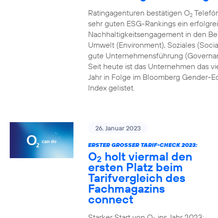
Ratingagenturen bestätigen O
Telefón
2
sehr guten ESG-Rankings ein erfolgre
Nachhaltigkeitsengagement in den Be
Umwelt (Environment), Soziales (Socia
gute Unternehmensführung (Governa
Seit heute ist das Unternehmen das vi
Jahr in Folge im Bloomberg Gender-Eq
Index gelistet.
26. Januar 2023
ERSTER GROSSER TARIF-CHECK 2023:
O
holt viermal den
2
ersten Platz beim
Tarifvergleich des
Fachmagazins
connect
Starker Start von O
ins Jahr 2023: