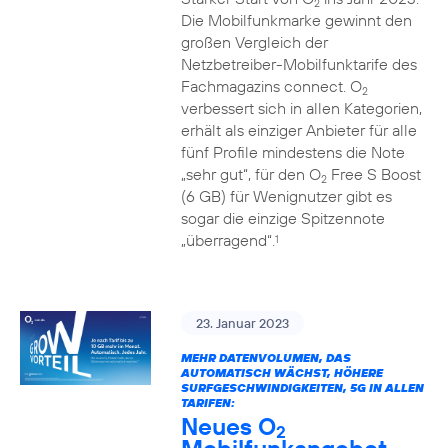
2
Die Mobilfunkmarke gewinnt den
großen Vergleich der
Netzbetreiber-Mobilfunktarife des
Fachmagazins connect. O
2
verbessert sich in allen Kategorien,
erhält als einziger Anbieter für alle
fünf Profile mindestens die Note
„sehr gut“, für den O
Free S Boost
2
(6 GB) für Wenignutzer gibt es
sogar die einzige Spitzennote
„überragend“.
1
23. Januar 2023
MEHR DATENVOLUMEN, DAS
AUTOMATISCH WÄCHST, HÖHERE
SURFGESCHWINDIGKEITEN, 5G IN ALLEN
TARIFEN:
Neues O
2