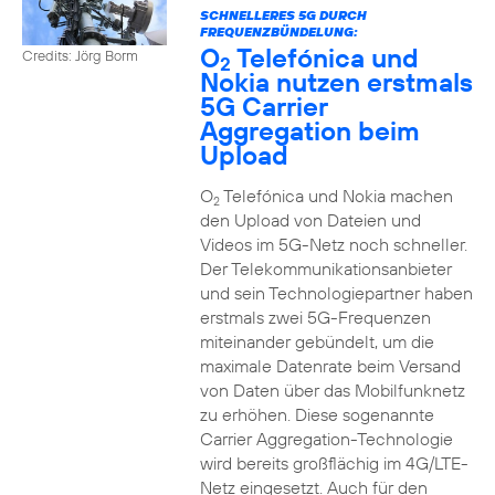
SCHNELLERES 5G DURCH
FREQUENZBÜNDELUNG:
O
Telefónica und
Credits: Jörg Borm
2
Nokia nutzen erstmals
5G Carrier
Aggregation beim
Upload
O
Telefónica und Nokia machen
2
den Upload von Dateien und
Videos im 5G-Netz noch schneller.
Der Telekommunikationsanbieter
und sein Technologiepartner haben
erstmals zwei 5G-Frequenzen
miteinander gebündelt, um die
maximale Datenrate beim Versand
von Daten über das Mobilfunknetz
zu erhöhen. Diese sogenannte
Carrier Aggregation-Technologie
wird bereits großflächig im 4G/LTE-
Netz eingesetzt. Auch für den