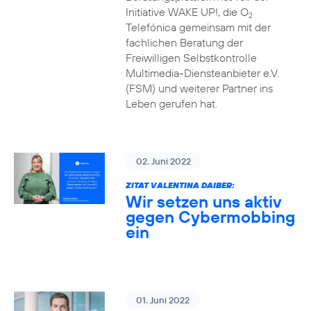
Initiative WAKE UP!, die O
2
Telefónica gemeinsam mit der
fachlichen Beratung der
Freiwilligen Selbstkontrolle
Multimedia-Diensteanbieter e.V.
(FSM) und weiterer Partner ins
Leben gerufen hat.
02. Juni 2022
ZITAT VALENTINA DAIBER:
Wir setzen uns aktiv
gegen Cybermobbing
ein
01. Juni 2022