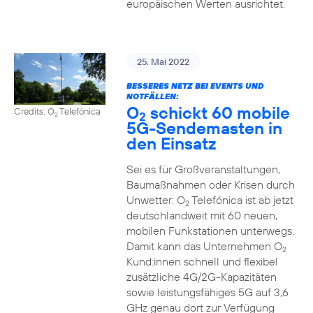
europäischen Werten ausrichtet.
25. Mai 2022
BESSERES NETZ BEI EVENTS UND
NOTFÄLLEN:
O
schickt 60 mobile
Credits: O
Telefónica
2
2
5G-Sendemasten in
den Einsatz
Sei es für Großveranstaltungen,
Baumaßnahmen oder Krisen durch
Unwetter: O
Telefónica ist ab jetzt
2
deutschlandweit mit 60 neuen,
mobilen Funkstationen unterwegs.
Damit kann das Unternehmen O
2
Kund:innen schnell und flexibel
zusätzliche 4G/2G-Kapazitäten
sowie leistungsfähiges 5G auf 3,6
GHz genau dort zur Verfügung