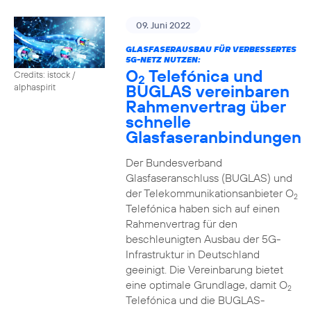
09. Juni 2022
GLASFASERAUSBAU FÜR VERBESSERTES
5G-NETZ NUTZEN:
O
Telefónica und
Credits: istock /
2
BUGLAS vereinbaren
alphaspirit
Rahmenvertrag über
schnelle
Glasfaseranbindungen
Der Bundesverband
Glasfaseranschluss (BUGLAS) und
der Telekommunikationsanbieter O
2
Telefónica haben sich auf einen
Rahmenvertrag für den
beschleunigten Ausbau der 5G-
Infrastruktur in Deutschland
geeinigt. Die Vereinbarung bietet
eine optimale Grundlage, damit O
2
Telefónica und die BUGLAS-