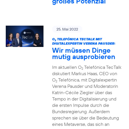
großes Potenzial
25. Mai 2022
O
TELEFÓNICA TECTALK MIT
2
DIGITALEXPERTIN VERENA PAUSDER:
Wir müssen Dinge
mutig ausprobieren
Im aktuellen O
Telefónica TecTalk
2
diskutiert Markus Haas, CEO von
O
Telefónica, mit Digitalexpertin
2
Verena Pausder und Moderatorin
Katrin-Cécile Ziegler über das
Tempo in der Digitalisierung und
die ersten Impulse durch die
Bundesregierung. Außerdem
sprechen sie über die Bedeutung
eines Metaverse, das sich an