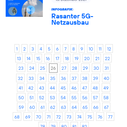
INFOGRAFIK:
Rasanter 5G-
Netzausbau
1
2
3
4
5
6
7
8
9
10
11
12
13
14
15
16
17
18
19
20
21
22
23
24
25
26
27
28
29
30
31
32
33
34
35
36
37
38
39
40
41
42
43
44
45
46
47
48
49
50
51
52
53
54
55
56
57
58
59
60
61
62
63
64
65
66
67
68
69
70
71
72
73
74
75
76
77
78
79
80
81
82