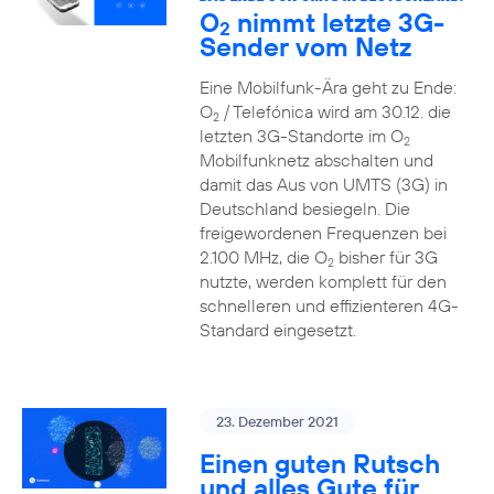
O
nimmt letzte 3G-
2
Sender vom Netz
Eine Mobilfunk-Ära geht zu Ende:
O
/ Telefónica wird am 30.12. die
2
letzten 3G-Standorte im O
2
Mobilfunknetz abschalten und
damit das Aus von UMTS (3G) in
Deutschland besiegeln. Die
freigewordenen Frequenzen bei
2.100 MHz, die O
bisher für 3G
2
nutzte, werden komplett für den
schnelleren und effizienteren 4G-
Standard eingesetzt.
23. Dezember 2021
Einen guten Rutsch
und alles Gute für