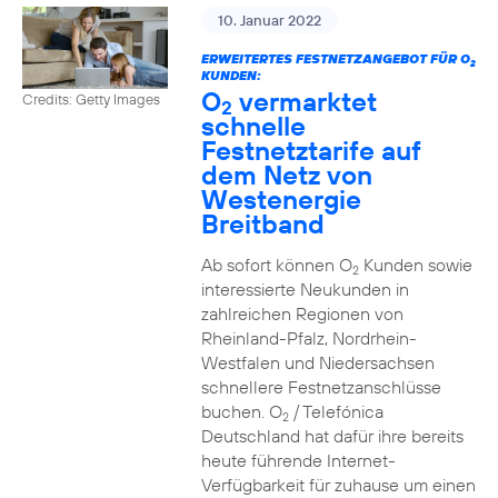
10. Januar 2022
ERWEITERTES FESTNETZANGEBOT FÜR O
2
KUNDEN:
O
vermarktet
Credits: Getty Images
2
schnelle
Festnetztarife auf
dem Netz von
Westenergie
Breitband
Ab sofort können O
Kunden sowie
2
interessierte Neukunden in
zahlreichen Regionen von
Rheinland-Pfalz, Nordrhein-
Westfalen und Niedersachsen
schnellere Festnetzanschlüsse
buchen. O
/ Telefónica
2
Deutschland hat dafür ihre bereits
heute führende Internet-
Verfügbarkeit für zuhause um einen