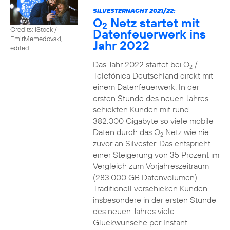
SILVESTERNACHT 2021/22:
O
Netz startet mit
2
Credits: iStock /
Datenfeuerwerk ins
EmirMemedovski,
Jahr 2022
edited
Das Jahr 2022 startet bei O
/
2
Telefónica Deutschland direkt mit
einem Datenfeuerwerk: In der
ersten Stunde des neuen Jahres
schickten Kunden mit rund
382.000 Gigabyte so viele mobile
Daten durch das O
Netz wie nie
2
zuvor an Silvester. Das entspricht
einer Steigerung von 35 Prozent im
Vergleich zum Vorjahreszeitraum
(283.000 GB Datenvolumen).
Traditionell verschicken Kunden
insbesondere in der ersten Stunde
des neuen Jahres viele
Glückwünsche per Instant