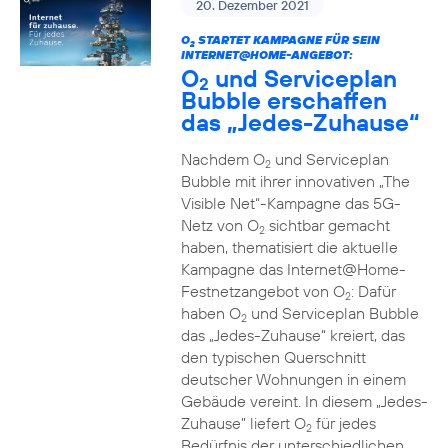
20. Dezember 2021
O
STARTET KAMPAGNE FÜR SEIN
2
INTERNET@HOME-ANGEBOT:
O
und Serviceplan
2
Bubble erschaffen
das „Jedes-Zuhause“
Nachdem O
und Serviceplan
2
Bubble mit ihrer innovativen „The
Visible Net“-Kampagne das 5G-
Netz von O
sichtbar gemacht
2
haben, thematisiert die aktuelle
Kampagne das Internet@Home-
Festnetzangebot von O
: Dafür
2
haben O
und Serviceplan Bubble
2
das „Jedes-Zuhause“ kreiert, das
den typischen Querschnitt
deutscher Wohnungen in einem
Gebäude vereint. In diesem „Jedes-
Zuhause” liefert O
für jedes
2
Bedürfnis der unterschiedlichen