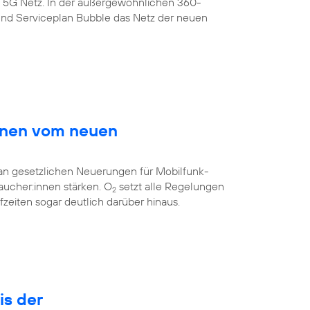
s 5G Netz. In der außergewöhnlichen 360-
nd Serviceplan Bubble das Netz der neuen
innen vom neuen
 an gesetzlichen Neuerungen für Mobilfunk-
aucher:innen stärken. O
setzt alle Regelungen
2
eiten sogar deutlich darüber hinaus.
is der