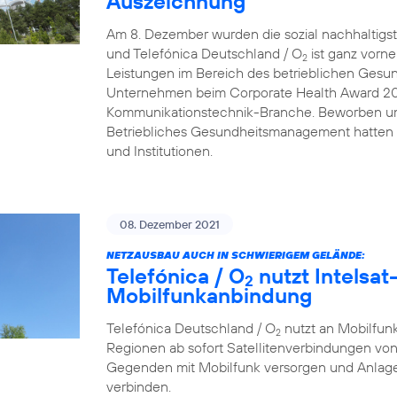
Auszeichnung
Am 8. Dezember wurden die sozial nachhaltigs
und Telefónica Deutschland / O
ist ganz vorn
2
Leistungen im Bereich des betrieblichen Gesu
Unternehmen beim Corporate Health Award 2021 
Kommunikationstechnik-Branche. Beworben um
Betriebliches Gesundheitsmanagement hatten
und Institutionen.
08. Dezember 2021
NETZAUSBAU AUCH IN SCHWIERIGEM GELÄNDE:
Telefónica / O
nutzt Intelsat-
2
Mobilfunkanbindung
Telefónica Deutschland / O
nutzt an Mobilfunk
2
Regionen ab sofort Satellitenverbindungen von
Gegenden mit Mobilfunk versorgen und Anlage
verbinden.