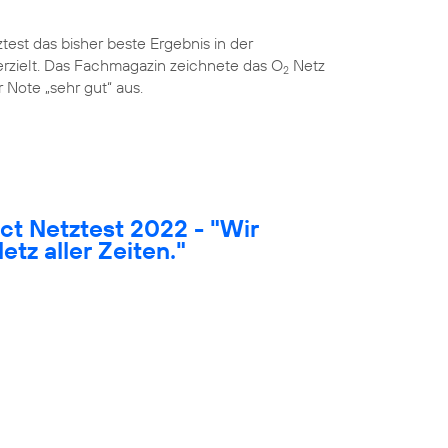
est das bisher beste Ergebnis in der
rzielt. Das Fachmagazin zeichnete das O
Netz
2
 Note „sehr gut“ aus.
t Netztest 2022 - "Wir
etz aller Zeiten."