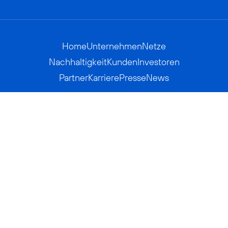
Home
Unternehmen
Netze
Nachhaltigkeit
Kunden
Investoren
Partner
Karriere
Presse
News
Privatkunden
Geschäftskunden
Worldwide
BASECAMP
AGB
Kontakt
ElektroG / BattG
Datenschutz
Hinweisgeberverfahren
Jugendschutz
Barrierefreiheit
Impressum