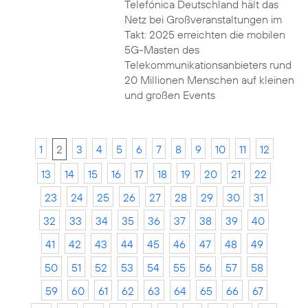
Telefónica Deutschland hält das
Netz bei Großveranstaltungen im
Takt: 2025 erreichten die mobilen
5G-Masten des
Telekommunikationsanbieters rund
20 Millionen Menschen auf kleinen
und großen Events
1
2
3
4
5
6
7
8
9
10
11
12
13
14
15
16
17
18
19
20
21
22
23
24
25
26
27
28
29
30
31
32
33
34
35
36
37
38
39
40
41
42
43
44
45
46
47
48
49
50
51
52
53
54
55
56
57
58
59
60
61
62
63
64
65
66
67