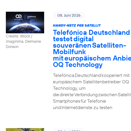
08. Juni 2026
HANDY-NETZ PER SATELLIT
Telefónica Deutschland
Credits: iStock /
testet digital
imaginima, Delmaine
souveränen Satelliten-
Donson
Mobilfunk
mit europäischem Anbie
OQ Technology
Telefónica Deutschland kooperiert mit
europäischem Satellitenbetreiber OQ
Technology, um
die direkte Verbindung zwischen Satell
Smartphones für Telefonie
und Internetdienste zu testen