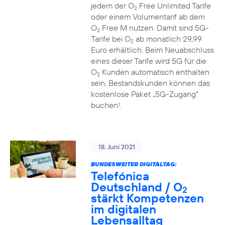
jedem der O
Free Unlimited Tarife
2
oder einem Volumentarif ab dem
O
Free M nutzen. Damit sind 5G-
2
Tarife bei O
ab monatlich 29,99
2
Euro erhältlich. Beim Neuabschluss
eines dieser Tarife wird 5G für die
O
Kunden automatisch enthalten
2
sein, Bestandskunden können das
kostenlose Paket „5G-Zugang“
buchen
.
1
18. Juni 2021
BUNDESWEITER DIGITALTAG:
Telefónica
Deutschland / O
2
stärkt Kompetenzen
im digitalen
Lebensalltag