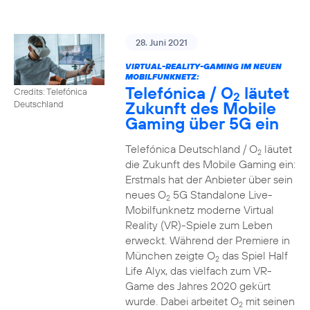
28. Juni 2021
VIRTUAL-REALITY-GAMING IM NEUEN
MOBILFUNKNETZ:
Telefónica / O
läutet
Credits: Telefónica
2
Zukunft des Mobile
Deutschland
Gaming über 5G ein
Telefónica Deutschland / O
läutet
2
die Zukunft des Mobile Gaming ein:
Erstmals hat der Anbieter über sein
neues O
5G Standalone Live-
2
Mobilfunknetz moderne Virtual
Reality (VR)-Spiele zum Leben
erweckt. Während der Premiere in
München zeigte O
das Spiel Half
2
Life Alyx, das vielfach zum VR-
Game des Jahres 2020 gekürt
wurde. Dabei arbeitet O
mit seinen
2