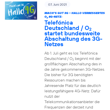
07. Juni 2021
MACH’S GUT 3G – HALLO VERBESSERTES
O
4G-NETZ:
2
Telefónica
Deutschland / O
2
startet bundesweite
Abschaltung des 3G-
Netzes
Ab 1. Juli geht es los: Telefónica
Deutschland / O
beginnt mit der
2
großflächigen Abschaltung des in
die Jahre gekommenen 3G-Netzes.
Die bisher für 3G benötigten
Ressourcen machen bis
Jahresende Platz für das deutlich
leistungsfähigere 4G-Netz. Dafür
nutzt der
Telekommunikationsanbieter die
Frequenzen der derzeit rund