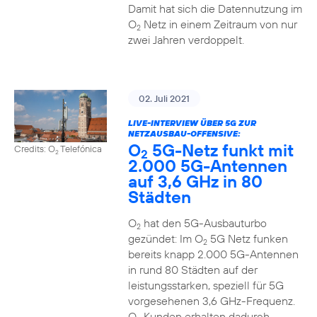
Damit hat sich die Datennutzung im
O
Netz in einem Zeitraum von nur
2
zwei Jahren verdoppelt.
02. Juli 2021
LIVE-INTERVIEW ÜBER 5G ZUR
NETZAUSBAU-OFFENSIVE:
O
5G-Netz funkt mit
Credits: O
Telefónica
2
2
2.000 5G-Antennen
auf 3,6 GHz in 80
Städten
O
hat den 5G-Ausbauturbo
2
gezündet: Im O
5G Netz funken
2
bereits knapp 2.000 5G-Antennen
in rund 80 Städten auf der
leistungsstarken, speziell für 5G
vorgesehenen 3,6 GHz-Frequenz.
O
Kunden erhalten dadurch