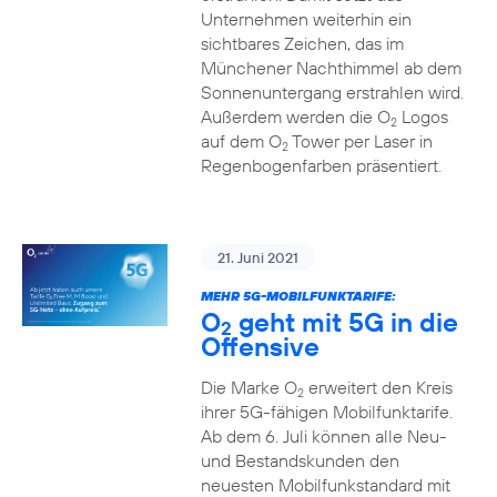
Unternehmen weiterhin ein
sichtbares Zeichen, das im
Münchener Nachthimmel ab dem
Sonnenuntergang erstrahlen wird.
Außerdem werden die O
Logos
2
auf dem O
Tower per Laser in
2
Regenbogenfarben präsentiert.
21. Juni 2021
MEHR 5G-MOBILFUNKTARIFE:
O
geht mit 5G in die
2
Offensive
Die Marke O
erweitert den Kreis
2
ihrer 5G-fähigen Mobilfunktarife.
Ab dem 6. Juli können alle Neu-
und Bestandskunden den
neuesten Mobilfunkstandard mit