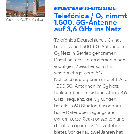
MEILENSTEIN IM 5G-NETZAUSBAU:
Telefónica / O
nimmt
2
Credits: O
Telefónica
1.500. 5G-Antenne
2
auf 3,6 GHz ins Netz
Telefónica Deutschland / O
hat
2
heute seine 1.500. 5G-Antenne im
O
Netz in Betrieb genommen.
2
Damit hat das Unternehmen einen
wichtigen Zwischenschritt in
seinem ehrgeizigen 5G-
Netzausbauprogramm erreicht. Alle
1.500 5G-Antennen im O
Netz
2
funken über die leistungsstarke 3,6
GHz Frequenz, die O
Kunden
2
bereits in 60 Städten besonders
hohe Datenübertragungsraten,
extrem kurze Reaktionszeiten und
damit ein optimales Netzerlebnis
bietet. Vor genau zwei Jahren hat