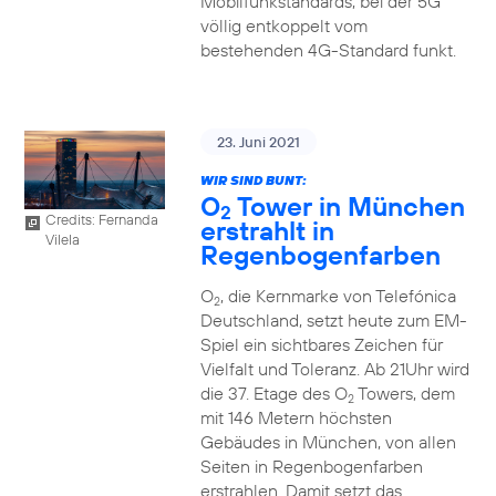
Mobilfunkstandards, bei der 5G
völlig entkoppelt vom
bestehenden 4G-Standard funkt.
23. Juni 2021
WIR SIND BUNT:
O
Tower in München
2
Credits: Fernanda
erstrahlt in
Vilela
Regenbogenfarben
O
, die Kernmarke von Telefónica
2
Deutschland, setzt heute zum EM-
Spiel ein sichtbares Zeichen für
Vielfalt und Toleranz. Ab 21Uhr wird
die 37. Etage des O
Towers, dem
2
mit 146 Metern höchsten
Gebäudes in München, von allen
Seiten in Regenbogenfarben
erstrahlen. Damit setzt das