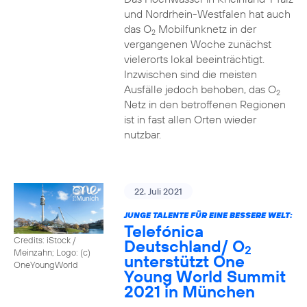
und Nordrhein-Westfalen hat auch
das O
Mobilfunknetz in der
2
vergangenen Woche zunächst
vielerorts lokal beeinträchtigt.
Inzwischen sind die meisten
Ausfälle jedoch behoben, das O
2
Netz in den betroffenen Regionen
ist in fast allen Orten wieder
nutzbar.
22. Juli 2021
JUNGE TALENTE FÜR EINE BESSERE WELT:
Telefónica
Credits: iStock /
Deutschland/ O
2
Meinzahn; Logo: (c)
unterstützt One
OneYoungWorld
Young World Summit
2021 in München