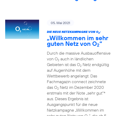
05. Mai 2021
DIE NEUE NETZKAMPAGNE VON O
:
2
„Willkommen im sehr
guten Netz von O
“
2
Durch die massive Ausbauoffensive
von O
auch in ländlichen
2
Gebieten ist das O
Netz endgültig
2
auf Augenhöhe mit dem
Wettbewerb angelangt. Das
Fachmagazin connect zeichnete
das O
Netz im Dezember 2020
2
erstmals mit der Note „sehr gut“*
aus. Dieses Ergebnis ist
Ausgangspunkt für die neue
Netzkampagne „Willkommen im
sehr guten Netz von O
“, die ab 5.