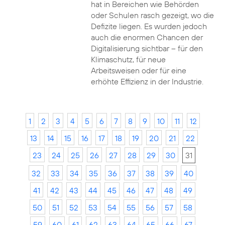
hat in Bereichen wie Behörden
oder Schulen rasch gezeigt, wo die
Defizite liegen. Es wurden jedoch
auch die enormen Chancen der
Digitalisierung sichtbar – für den
Klimaschutz, für neue
Arbeitsweisen oder für eine
erhöhte Effizienz in der Industrie.
1
2
3
4
5
6
7
8
9
10
11
12
13
14
15
16
17
18
19
20
21
22
23
24
25
26
27
28
29
30
31
32
33
34
35
36
37
38
39
40
41
42
43
44
45
46
47
48
49
50
51
52
53
54
55
56
57
58
59
60
61
62
63
64
65
66
67