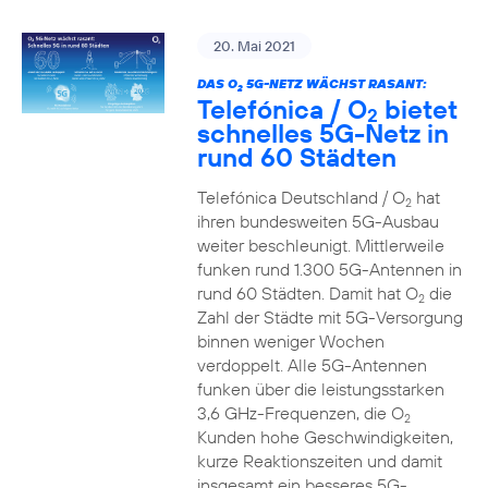
20. Mai 2021
DAS O
5G-NETZ WÄCHST RASANT:
2
Telefónica / O
bietet
2
schnelles 5G-Netz in
rund 60 Städten
Telefónica Deutschland / O
hat
2
ihren bundesweiten 5G-Ausbau
weiter beschleunigt. Mittlerweile
funken rund 1.300 5G-Antennen in
rund 60 Städten. Damit hat O
die
2
Zahl der Städte mit 5G-Versorgung
binnen weniger Wochen
verdoppelt. Alle 5G-Antennen
funken über die leistungsstarken
3,6 GHz-Frequenzen, die O
2
Kunden hohe Geschwindigkeiten,
kurze Reaktionszeiten und damit
insgesamt ein besseres 5G-