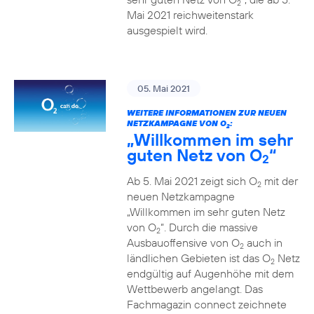
2
Mai 2021 reichweitenstark
ausgespielt wird.
05. Mai 2021
WEITERE INFORMATIONEN ZUR NEUEN
NETZKAMPAGNE VON O
:
2
„Willkommen im sehr
guten Netz von O
“
2
Ab 5. Mai 2021 zeigt sich O
mit der
2
neuen Netzkampagne
„Willkommen im sehr guten Netz
von O
“. Durch die massive
2
Ausbauoffensive von O
auch in
2
ländlichen Gebieten ist das O
Netz
2
endgültig auf Augenhöhe mit dem
Wettbewerb angelangt. Das
Fachmagazin connect zeichnete