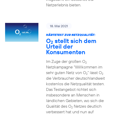
Netzerlebnis bieten.
18. Mai 2021
HÄRTETEST ZUR NETZQUALITÄT:
O
stellt sich dem
2
Urteil der
Konsumenten
Im Zuge der großen O
2
Netzkampagne “Willkommen im
sehr guten Netz von O
” lässt O
2
2
die Verbraucher deutschlandweit
kostenlos die Netzqualität testen.
Das Testangebot richtet sich
insbesondere an Menschen in
ländlichen Gebieten, wo sich die
Qualität des O
Netzes deutlich
2
verbessert hat und nun auf