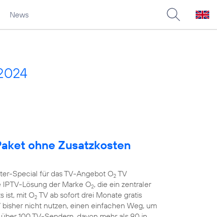
News
2024
aket ohne Zusatzkosten
nter-Special für das TV-Angebot O
TV
2
 IPTV-Lösung der Marke O
, die ein zentraler
2
 ist, mit O
TV ab sofort drei Monate gratis
2
 bisher nicht nutzen, einen einfachen Weg, um
t über 100 TV-Sendern, davon mehr als 90 in