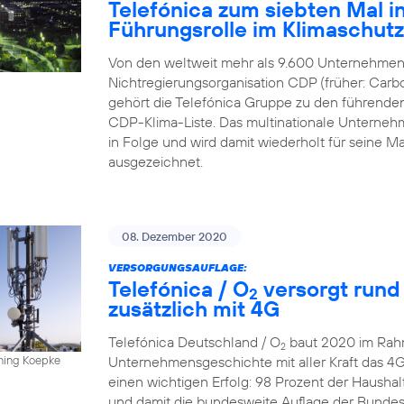
Telefónica zum siebten Mal in
Führungsrolle im Klimaschut
Von den weltweit mehr als 9.600 Unternehmen,
Nichtregierungsorganisation CDP (früher: Carbo
gehört die Telefónica Gruppe zu den führende
CDP-Klima-Liste. Das multinationale Unternehme
in Folge und wird damit wiederholt für sein
ausgezeichnet.
08. Dezember 2020
VERSORGUNGSAUFLAGE:
Telefónica / O
versorgt rund
2
zusätzlich mit 4G
Telefónica Deutschland / O
baut 2020 im Rahm
2
Unternehmensgeschichte mit aller Kraft das 4
nning Koepke
einen wichtigen Erfolg: 98 Prozent der Hausha
und damit die bundesweite Auflage der Bundesn