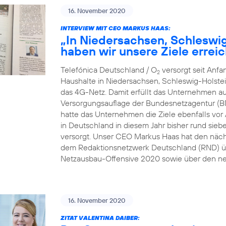
16. November 2020
INTERVIEW MIT CEO MARKUS HAAS:
„In Niedersachsen, Schleswi
haben wir unsere Ziele erreic
Telefónica Deutschland / O
versorgt seit Anf
2
Haushalte in Niedersachsen, Schleswig-Holste
das 4G-Netz. Damit erfüllt das Unternehmen au
Versorgungsauflage der Bundesnetzagentur (B
hatte das Unternehmen die Ziele ebenfalls vor A
in Deutschland in diesem Jahr bisher rund sie
versorgt. Unser CEO Markus Haas hat den näc
dem Redaktionsnetzwerk Deutschland (RND) üb
Netzausbau-Offensive 2020 sowie über den ne
16. November 2020
ZITAT VALENTINA DAIBER: