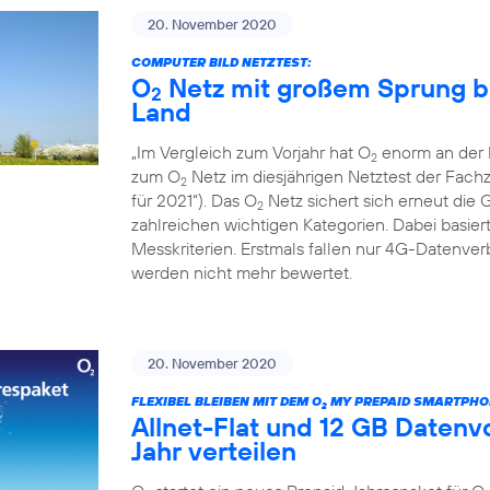
20. November 2020
COMPUTER BILD NETZTEST:
O
Netz mit großem Sprung b
2
Land
„Im Vergleich zum Vorjahr hat O
enorm an der L
2
zum O
Netz im diesjährigen Netztest der Fac
2
für 2021“). Das O
Netz sichert sich erneut die 
2
zahlreichen wichtigen Kategorien. Dabei basiert
Messkriterien. Erstmals fallen nur 4G-Datenv
werden nicht mehr bewertet.
20. November 2020
FLEXIBEL BLEIBEN MIT DEM O
MY PREPAID SMARTPHO
2
Allnet-Flat und 12 GB Daten
Jahr verteilen