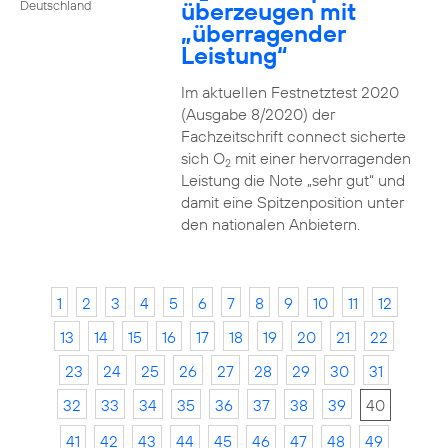
überzeugen mit
Deutschland
„überragender
Leistung“
Im aktuellen Festnetztest 2020
(Ausgabe 8/2020) der
Fachzeitschrift connect sicherte
sich O
mit einer hervorragenden
2
Leistung die Note „sehr gut“ und
damit eine Spitzenposition unter
den nationalen Anbietern.
1
2
3
4
5
6
7
8
9
10
11
12
13
14
15
16
17
18
19
20
21
22
23
24
25
26
27
28
29
30
31
32
33
34
35
36
37
38
39
40
41
42
43
44
45
46
47
48
49