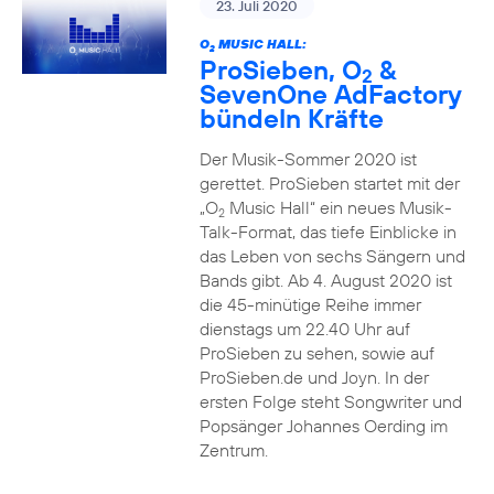
23. Juli 2020
O
MUSIC HALL:
2
ProSieben, O
&
2
SevenOne AdFactory
bündeln Kräfte
Der Musik-Sommer 2020 ist
gerettet. ProSieben startet mit der
„O
Music Hall“ ein neues Musik-
2
Talk-Format, das tiefe Einblicke in
das Leben von sechs Sängern und
Bands gibt. Ab 4. August 2020 ist
die 45-minütige Reihe immer
dienstags um 22.40 Uhr auf
ProSieben zu sehen, sowie auf
ProSieben.de und Joyn. In der
ersten Folge steht Songwriter und
Popsänger Johannes Oerding im
Zentrum.