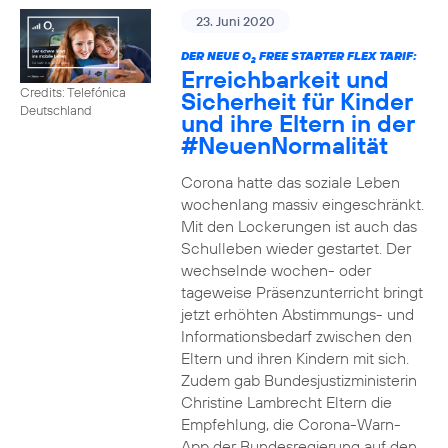
23. Juni 2020
DER NEUE O
FREE STARTER FLEX TARIF:
2
Erreichbarkeit und
Credits: Telefónica
Sicherheit für Kinder
Deutschland
und ihre Eltern in der
#NeuenNormalität
Corona hatte das soziale Leben
wochenlang massiv eingeschränkt.
Mit den Lockerungen ist auch das
Schulleben wieder gestartet. Der
wechselnde wochen- oder
tageweise Präsenzunterricht bringt
jetzt erhöhten Abstimmungs- und
Informationsbedarf zwischen den
Eltern und ihren Kindern mit sich.
Zudem gab Bundesjustizministerin
Christine Lambrecht Eltern die
Empfehlung, die Corona-Warn-
App der Bundesregierung auf den