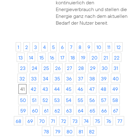
kontinuierlich den
Energieverbrauch und stellen die
Energie ganz nach dem aktuellen
Bedarf der Nutzer bereit.
1
2
3
4
5
6
7
8
9
10
11
12
13
14
15
16
17
18
19
20
21
22
23
24
25
26
27
28
29
30
31
32
33
34
35
36
37
38
39
40
41
42
43
44
45
46
47
48
49
50
51
52
53
54
55
56
57
58
59
60
61
62
63
64
65
66
67
68
69
70
71
72
73
74
75
76
77
78
79
80
81
82