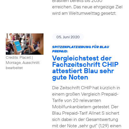
Brasilien bereits bis 2030
erreichen. Das neue ehrgeizige Ziel
wird am Weltumwelttag gesetzt.
05. Juni 2020
SPITZENPLATZIERUNG FÜR BLAU
PREPAID:
Vergleichstest der
Credits: Placeit
|
Fachzeitschrift CHIP
Montage, Ausschnitt
bearbeitet
attestiert Blau sehr
gute Noten
Die Zeitschrift CHIP hat kürzlich in
einem großen Vergleich Prepaid-
Tarife von 20 relevanten
Mobilfunkanbietern getestet. Der
Blau Prepaid-Tarif Allnet S sichert
sich dabei in der Gesamtwertung
mit der Note „sehr gut“ (1,29) einen