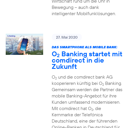
Wirtschaft rund um die Uhr in
Bewegung – auch dank
intelligenter Mobilfunklösungen.
27. Mai 2020
DAS SMARTPHONE ALS MOBILE BANK:
O
Banking startet mit
2
comdirect in die
Zukunft
O
und die comdirect bank AG
2
kooperieren künftig bei O
Banking.
2
Gemeinsam werden die Partner das
mobile Banking-Angebot für ihre
Kunden umfassend modernisieren.
Mit comdirect hat O
, die
2
Kernmarke der Telefónica
Deutschland, eine der führenden
Online-Banken in Deutschland für