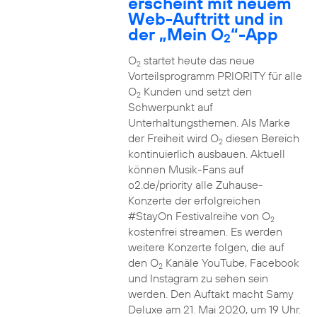
erscheint mit neuem
Web-Auftritt und in
der „Mein O
“-App
2
O
startet heute das neue
2
Vorteilsprogramm PRIORITY für alle
O
Kunden und setzt den
2
Schwerpunkt auf
Unterhaltungsthemen. Als Marke
der Freiheit wird O
diesen Bereich
2
kontinuierlich ausbauen. Aktuell
können Musik-Fans auf
o2.de/priority alle Zuhause-
Konzerte der erfolgreichen
#StayOn Festivalreihe von O
2
kostenfrei streamen. Es werden
weitere Konzerte folgen, die auf
den O
Kanäle YouTube, Facebook
2
und Instagram zu sehen sein
werden. Den Auftakt macht Samy
Deluxe am 21. Mai 2020, um 19 Uhr.