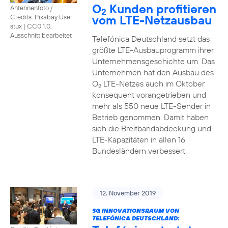
O
Kunden profitieren
Antennenfoto /
2
vom LTE-Netzausbau
Credits: Pixabay User
stux
|
CC0 1.0,
Ausschnitt bearbeitet
Telefónica Deutschland setzt das
größte LTE-Ausbauprogramm ihrer
Unternehmensgeschichte um. Das
Unternehmen hat den Ausbau des
O
LTE-Netzes auch im Oktober
2
konsequent vorangetrieben und
mehr als 550 neue LTE-Sender in
Betrieb genommen. Damit haben
sich die Breitbandabdeckung und
LTE-Kapazitäten in allen 16
Bundesländern verbessert.
12. November 2019
5G INNOVATIONSRAUM VON
TELEFÓNICA DEUTSCHLAND: