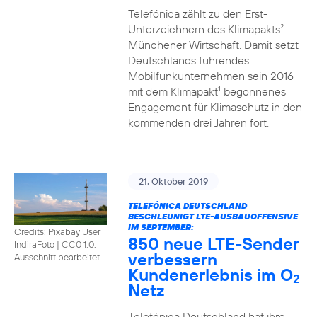
Telefónica zählt zu den Erst-
Unterzeichnern des Klimapakts²
Münchener Wirtschaft. Damit setzt
Deutschlands führendes
Mobilfunkunternehmen sein 2016
mit dem Klimapakt¹ begonnenes
Engagement für Klimaschutz in den
kommenden drei Jahren fort.
21. Oktober 2019
TELEFÓNICA DEUTSCHLAND
BESCHLEUNIGT LTE-AUSBAUOFFENSIVE
IM SEPTEMBER:
Credits: Pixabay User
850 neue LTE-Sender
IndiraFoto
|
CC0 1.0,
verbessern
Ausschnitt bearbeitet
Kundenerlebnis im O
2
Netz
Telefónica Deutschland hat ihre