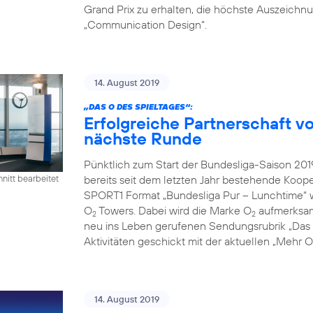
Grand Prix zu erhalten, die höchste Auszeichn
„Communication Design“.
14. August 2019
„DAS O DES SPIELTAGES“:
Erfolgreiche Partnerschaft 
nächste Runde
Pünktlich zum Start der Bundesliga-Saison 2
bereits seit dem letzten Jahr bestehende Koope
nitt bearbeitet
SPORT1 Format „Bundesliga Pur – Lunchtime“ 
O
Towers. Dabei wird die Marke O
aufmerksamk
2
2
neu ins Leben gerufenen Sendungsrubrik „Das O
Aktivitäten geschickt mit der aktuellen „Mehr
14. August 2019