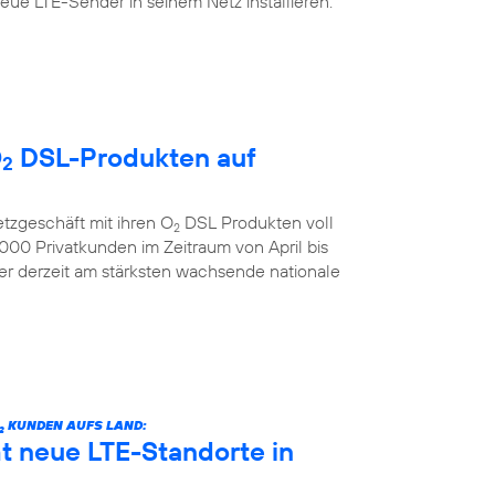
ue LTE-Sender in seinem Netz installieren.
O
DSL-Produkten auf
2
etzgeschäft mit ihren O
DSL Produkten voll
2
00 Privatkunden im Zeitraum von April bis
der derzeit am stärksten wachsende nationale
KUNDEN AUFS LAND:
2
 neue LTE-Standorte in