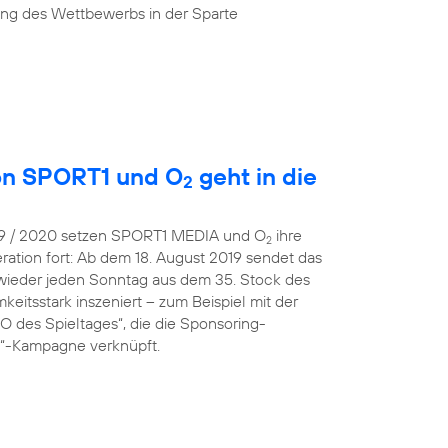
ung des Wettbewerbs in der Sparte
von SPORT1 und O
geht in die
2
019 / 2020 setzen SPORT1 MEDIA und O
ihre
2
ration fort: Ab dem 18. August 2019 sendet das
wieder jeden Sonntag aus dem 35. Stock des
eitsstark inszeniert – zum Beispiel mit der
 des Spieltages“, die die Sponsoring-
 O“-Kampagne verknüpft.