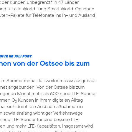
it der Kunden unbegrenzt* in 47 Länder
sind für alle World- und Smart World-Optionen
ten-Pakete für Telefonate ins In- und Ausland
VE IM JULI FORT:
nen von der Ostsee bis zum
 im Sommermonat Juli weiter massiv ausgebaut
ernet angebunden. Von der Ostsee bis zum
ngenen Monat mehr als 600 neue LTE-Sender
ommen O
Kunden in ihrem digitalen Alltag
2
hat sich durch die Ausbaumaßnahmen in
 sowie entlang wichtiger Verkehrswege
z neue LTE-Sender für eine bessere LTE-
en und mehr LTE-Kapazitäten. Insgesamt wird