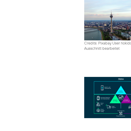
Credits: Pixabay User nokid
Ausschnitt bearbeitet