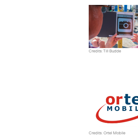
Credits: Till Budde
Credits: Ortel Mobile