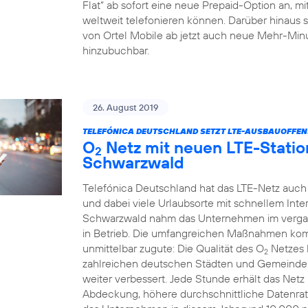
Flat“ ab sofort eine neue Prepaid-Option an, m
weltweit telefonieren können. Darüber hinaus 
von Ortel Mobile ab jetzt auch neue Mehr-Minu
hinzubuchbar.
26. August 2019
TELEFÓNICA DEUTSCHLAND SETZT LTE-AUSBAUOFFENSI
O
Netz mit neuen LTE-Statio
2
Schwarzwald
Telefónica Deutschland hat das LTE-Netz auch
und dabei viele Urlaubsorte mit schnellem Int
Schwarzwald nahm das Unternehmen im verga
in Betrieb. Die umfangreichen Maßnahmen k
unmittelbar zugute: Die Qualität des O
Netzes 
2
zahlreichen deutschen Städten und Gemeinden
weiter verbessert. Jede Stunde erhält das Net
Abdeckung, höhere durchschnittliche Datenrat