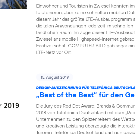
Einwohner und Touristen in Zwiesel konnten i
telefonieren, aber keine schnellen mobilen Dat
diesem Jahr das größte LTE-Ausbauprogramm s
digitalen Anwendungen jederzeit im schnellen
ländlichen Raum. Im Zuge dieser LTE-Ausbauoff
Zwiesel ans mobile Highspeed-Internet gebrach
Fachzeitschrift COMPUTER BILD gab sogar ein 
LTE-Netz vor Ort.
15. August 2019
DESIGN-AUSZEICHNUNG FÜR TELEFÓNICA DEUTSCHLA
„Best of the Best“ für den G
Die Jury des Red Dot Award: Brands & Communi
2018 von Telefónica Deutschland mit dem „Red 
Unternehmen zu den Spitzenreitern des Wettbew
und kreativen Leistung überzeugte die interak
Juroren. Telefónica Deutschland darf nun dara