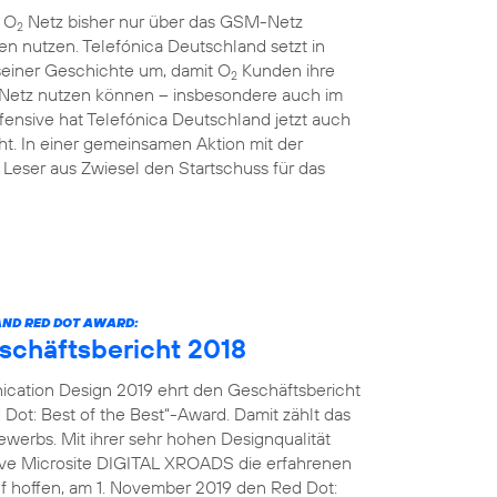
m O
Netz bisher nur über das GSM-Netz
2
en nutzen. Telefónica Deutschland setzt in
einer Geschichte um, damit O
Kunden ihre
2
 Netz nutzen können – insbesondere auch im
ensive hat Telefónica Deutschland jetzt auch
t. In einer gemeinsamen Aktion mit der
Leser aus Zwiesel den Startschuss für das
ND RED DOT AWARD:
eschäftsbericht 2018
cation Design 2019 ehrt den Geschäftsbericht
Dot: Best of the Best“-Award. Damit zählt das
erbs. Mit ihrer sehr hohen Designqualität
tive Microsite DIGITAL XROADS die erfahrenen
uf hoffen, am 1. November 2019 den Red Dot: