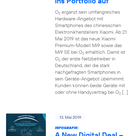
ins Portfolio auf
O
ergänzt sein umfangreiches
2
Hardware-Angebot mit
Smartphones des chinesischen
Elektronikherstellers Xiaomi. Ab 21.
Mai 2019 ist das neue Xiaomi
Premium-Modell Mi9 sowie das
Mi9 SE bei O
erhältlich. Damit ist
2
O
der erste Netzbetreiber in
2
Deutschland, der die stark
nachgefragten Smartphones in
sein Geräte-Angebot übernimmt.
Kunden können beide Geräte mit
oder ohne Handyvertrag bei O
[…]
2
13. Mai 2019
INFOGRAFIK:
A New Digital Deal –