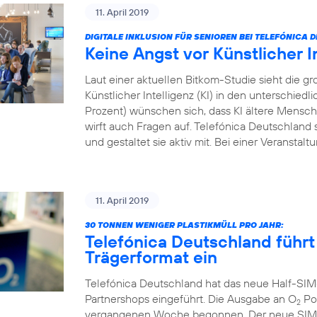
11. April 2019
DIGITALE INKLUSION FÜR SENIOREN BEI TELEFÓNICA
Keine Angst vor Künstlicher I
Laut einer aktuellen Bitkom-Studie sieht die
Künstlicher Intelligenz (KI) in den unterschied
Prozent) wünschen sich, dass KI ältere Menschen
wirft auch Fragen auf. Telefónica Deutschland s
und gestaltet sie aktiv mit. Bei einer Veranstal
11. April 2019
30 TONNEN WENIGER PLASTIKMÜLL PRO JAHR:
Telefónica Deutschland führt
Trägerformat ein
Telefónica Deutschland hat das neue Half-SIM
Partnershops eingeführt. Die Ausgabe an O
Pos
2
vergangenen Woche begonnen. Der neue SIM-Ka