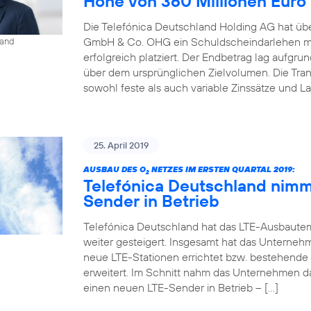
Höhe von 360 Millionen Euro
Die Telefónica Deutschland Holding AG hat übe
GmbH & Co. OHG ein Schuldscheindarlehen mi
land
erfolgreich platziert. Der Endbetrag lag aufgr
über dem ursprünglichen Zielvolumen. Die Tr
sowohl feste als auch variable Zinssätze und La
25. April 2019
AUSBAU DES O
NETZES IM ERSTEN QUARTAL 2019:
2
Telefónica Deutschland nimm
Sender in Betrieb
Telefónica Deutschland hat das LTE-Ausbaute
weiter gesteigert. Insgesamt hat das Unterneh
neue LTE-Stationen errichtet bzw. bestehende
erweitert. Im Schnitt nahm das Unternehmen d
einen neuen LTE-Sender in Betrieb – […]