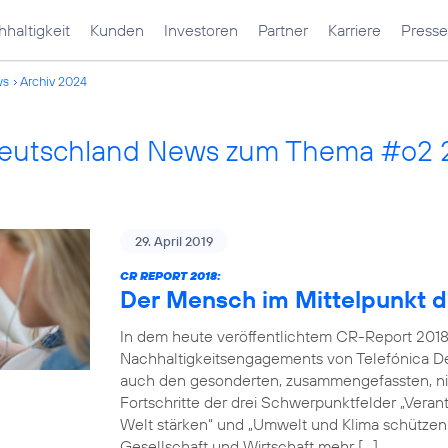
haltigkeit
Kunden
Investoren
Partner
Karriere
Presse
ws
Archiv 2024
Deutschland News zum Thema #o2 
29. April 2019
CR REPORT 2018:
Der Mensch im Mittelpunkt d
In dem heute veröffentlichtem CR-Report 2018
Nachhaltigkeitsengagements von Telefónica De
auch den gesonderten, zusammengefassten, nich
Fortschritte der drei Schwerpunktfelder „Verantw
Welt stärken“ und „Umwelt und Klima schützen“.
Gesellschaft und Wirtschaft mehr […]