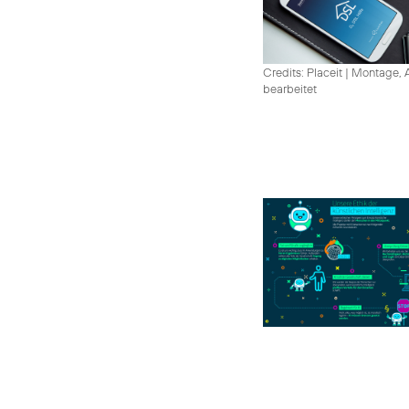
Credits: Placeit
|
Montage, A
bearbeitet