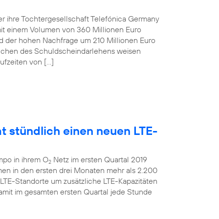
r ihre Tochtergesellschaft Telefónica Germany
t einem Volumen von 360 Millionen Euro
und der hohen Nachfrage um 210 Millionen Euro
anchen des Schuldscheindarlehens weisen
ufzeiten von […]
t stündlich einen neuen LTE-
mpo in ihrem O
Netz im ersten Quartal 2019
2
men in den ersten drei Monaten mehr als 2.200
 LTE-Standorte um zusätzliche LTE-Kapazitäten
amit im gesamten ersten Quartal jede Stunde