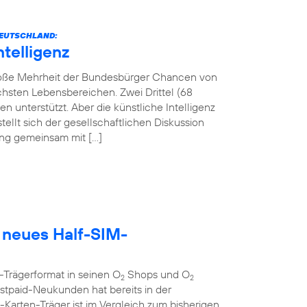
 DEUTSCHLAND:
ntelligenz
 große Mehrheit der Bundesbürger Chancen von
lichsten Lebensbereichen. Zwei Drittel (68
 unterstützt. Aber die künstliche Intelligenz
tellt sich der gesellschaftlichen Diskussion
tung gemeinsam mit […]
 neues Half-SIM-
-Trägerformat in seinen O
Shops und O
2
2
tpaid-Neukunden hat bereits in der
rten-Träger ist im Vergleich zum bisherigen