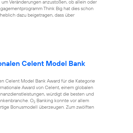
nd, um Veränderungen anzustoßen, ob allein oder
ngagementprogramm Think Big hat dies schon
heblich dazu beigetragen, dass über
onalen Celent Model Bank
en Celent Model Bank Award für die Kategorie
rnationale Award von Celent, einem globalen
anzdienstleistungen, würdigt die besten und
Bankenbranche. O
Banking konnte vor allem
2
rtige Bonusmodell überzeugen. Zum zwölften