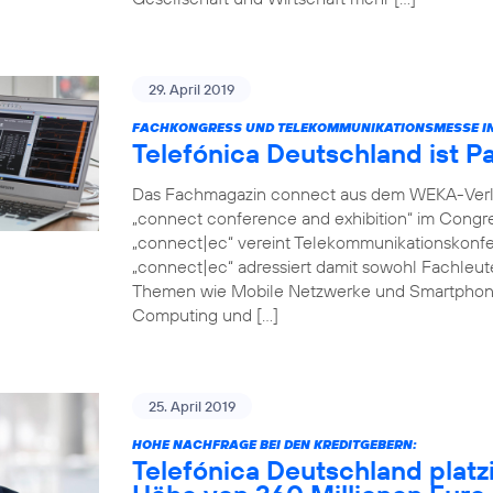
29. April 2019
FACHKONGRESS UND TELEKOMMUNIKATIONSMESSE IN
Telefónica Deutschland ist P
Das Fachmagazin connect aus dem WEKA-Verlag 
„connect conference and exhibition“ im Congr
„connect|ec“ vereint Telekommunikationskonfer
„connect|ec“ adressiert damit sowohl Fachleut
Themen wie Mobile Netzwerke und Smartphon
Computing und […]
25. April 2019
HOHE NACHFRAGE BEI DEN KREDITGEBERN:
Telefónica Deutschland platz