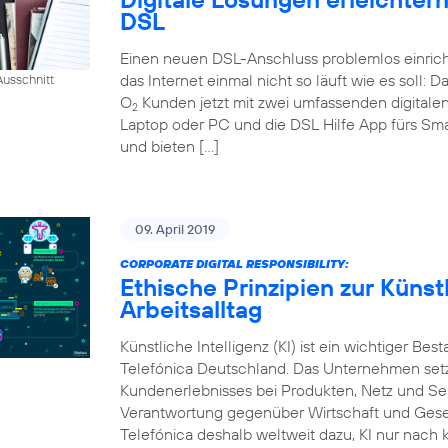
DSL
Einen neuen DSL-Anschluss problemlos einrich
das Internet einmal nicht so läuft wie es soll:
usschnitt
O
Kunden jetzt mit zwei umfassenden digital
2
Laptop oder PC und die DSL Hilfe App fürs Sm
und bieten […]
09. April 2019
CORPORATE DIGITAL RESPONSIBILITY:
Ethische Prinzipien zur Künstl
Arbeitsalltag
Künstliche Intelligenz (KI) ist ein wichtiger Bes
Telefónica Deutschland. Das Unternehmen setzt
Kundenerlebnisses bei Produkten, Netz und Ser
Verantwortung gegenüber Wirtschaft und Gesel
Telefónica deshalb weltweit dazu, KI nur nach k