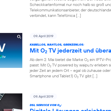
Scheckkartenformat nur noch halb so groß und 
Telekommunikationsanbieter, der deutschland
verbindet, kann Telefónica […]
09. April 2019
KABELLOS, NAHTLOS, GRENZENLOS:
Mit O
TV jederzeit und übera
2
Ab dem 2. Mai bietet die Marke O
ein IPTV-Pr
2
passt: Mit O
TV powered by waipu.tv erleben si
2
jeder Zeit an jedem Ort – egal ob zuhause ode
Smartphone und Tablet.1) O
TV gibt […]
2
09. April 2019
DSL SERVICE VON O
:
2
Digitale Lösungen erleichter