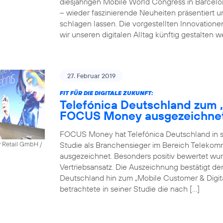
diesjährigen Mobile World Congress in Barcel
– wieder faszinierende Neuheiten präsentiert 
schlagen lassen. Die vorgestellten Innovatione
wir unseren digitalen Alltag künftig gestalten 
27. Februar 2019
FIT FÜR DIE DIGITALE ZUKUNFT:
Telefónica Deutschland zum 
FOCUS Money ausgezeichne
FOCUS Money hat Telefónica Deutschland in sei
Studie als Branchensieger im Bereich Telekomm
y Retail GmbH /
ausgezeichnet. Besonders positiv bewertet wu
Vertriebsansatz. Die Auszeichnung bestätigt 
Deutschland hin zum „Mobile Customer & Dig
betrachtete in seiner Studie die nach […]