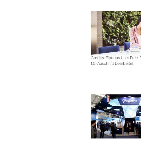
Credits: Pixabay User Free-
1.0, Auschnitt bearbeitet