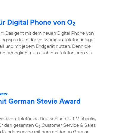
ür Digital Phone von O
2
en: Das geht mit dem neuen Digital Phone von
ungsspektrum der vollwertigen Telefonanlage
all und mit jedem Endgerät nutzen. Denn die
nd ermöglicht nun auch das Telefonieren via
EIS:
it German Stevie Award
ce von Telefónica Deutschland: Ulf Michaelis,
 für den gesamten O
Customer Service & Sales
2
ich Kundenservice mit dem goldenen German