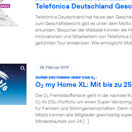
Telefónica Deutschland Gesc
Telefónica Deutschland hat heute den Geschäfts
zum Geschäftsbericht gibt es unter dem Motto
erkunden. Besucher der Website können die Hot
Innovationen und Mitarbeitern von Telefónica D
geführten Tour entdecken. Wie ermöglicht Mobi
28. Februar 2019
SUPER-VECTORING-TARIF VON O
:
2
O
my Home XL: Mit bis zu 25
2
Die O
Freiheitsoffensive geht in die nächste 
2
O
ihr DSL-Portfolio um einen Super-Vectoring-
2
für Familien und Wohngemeinschaften. Denn mi
Mbit/s können alle Mitglieder gleichzeitig supe
Mindestlaufzeit von 24 […]