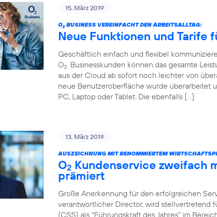
15. März 2019
O
BUSINESS VEREINFACHT DEN ARBEITSALLTAG:
2
Neue Funktionen und Tarife f
Geschäftlich einfach und flexibel kommunizier
O
. Businesskunden können das gesamte Leist
2
aus der Cloud ab sofort noch leichter von über
neue Benutzeroberfläche wurde überarbeitet u
PC, Laptop oder Tablet. Die ebenfalls […]
13. März 2019
AUSZEICHNUNG MIT RENOMMIERTEM WIRTSCHAFTSPR
O
Kundenservice zweifach m
2
prämiert
Große Anerkennung für den erfolgreichen Servi
verantwortlicher Director, wird stellvertretend
(CSS) als “Führungskraft des Jahres” im Bere