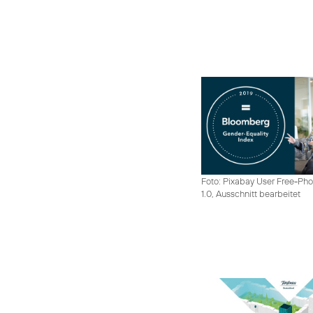
Foto: Pixabay User Free-Pho
1.0, Ausschnitt bearbeitet