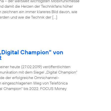
ona – der weltweit wichtigsten Mobilfunkmesse
und damit die Herzen der Technikfans höher
n zeichnen ein immer klareres Bild davon, wie
werden und wie die Technik der […]
„Digital Champion“ von
t
ner heute (27.02.2019) veröffentlichten
unikation mit dem Siegel „Digital Champion“
rde der erfolgreiche Omnichannel-
den eingeschlagenen Weg von Telefónica
ital Champion“ bis 2022. FOCUS Money