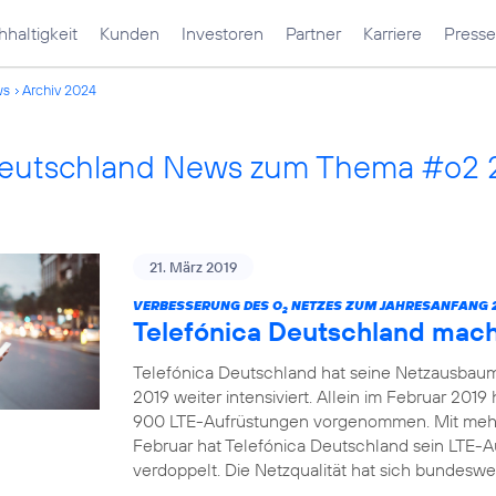
haltigkeit
Kunden
Investoren
Partner
Karriere
Presse
ws
Archiv 2024
Deutschland News zum Thema #o2 
21. März 2019
VERBESSERUNG DES O
NETZES ZUM JAHRESANFANG 2
2
Telefónica Deutschland mac
Telefónica Deutschland hat seine Netzausbau
2019 weiter intensiviert. Allein im Februar 20
900 LTE-Aufrüstungen vorgenommen. Mit mehr
Februar hat Telefónica Deutschland sein LTE-
verdoppelt. Die Netzqualität hat sich bundeswei