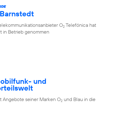
IDE
 Barnstedt
Telekommunikationsanbieter O
Telefónica hat
2
rt in Betrieb genommen
Mobilfunk- und
rteilswelt
t Angebote seiner Marken O
und Blau in die
2