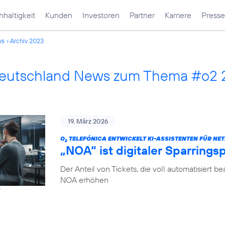
haltigkeit
Kunden
Investoren
Partner
Karriere
Presse
ws
Archiv 2023
Deutschland News zum Thema #o2
19. März 2026
O
TELEFÓNICA ENTWICKELT KI-ASSISTENTEN FÜR NET
2
„NOA“ ist digitaler Sparrings
Der Anteil von Tickets, die voll automatisiert b
NOA erhöhen
f