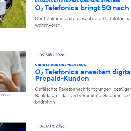
BESSERES NETZ FÜR DAS SORBISCHE KERNLAND
O
Telefónica bringt 5G nach
2
Der Telekommunikationsanbieter O
Telefónica
2
weiter voran
09. März 2026
SCHUTZ VOR ONLINEBETRUG
O
Telefónica erweitert digit
2
Prepaid-Kunden
Gefälschte Paketbenachrichtigungen, betrüger
Bankdaten - das sind verbreitete Gefahren, di
Donson
bedrohen
06. März 2026