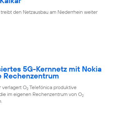
Kalkar
 treibt den Netzausbau am Niederrhein weiter
siertes 5G-Kernnetz mit Nokia
e Rechenzentrum
 verlagert O
Telefónica produktive
2
 die im eigenen Rechenzentrum von O
2
.