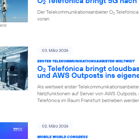
O
Telefónica bringt 5G nach 
2
Der Telekommunikationsanbieter O
Telefónica
2
voran
land
03. März 2026
ERSTER TELEKOMMUNIKATIONSANBIETER WELTWEIT
O
Telefónica bringt cloudba
2
und AWS Outposts ins eigen
Als weltweit erster Telekommunikationsanbieter
Netzfunktionen auf Server von AWS Outposts,
Telefónica im Raum Frankfurt betrieben werden
02. März 2026
MOBILE WORLD CONGRESS