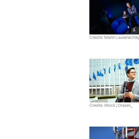
Credits: Marlin Lautenschlä
Credits: iStock / Drazen_