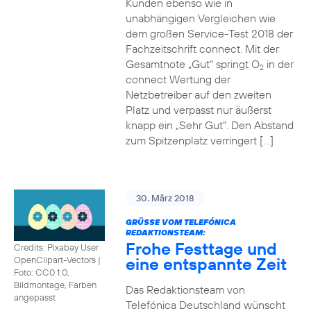
Kunden ebenso wie in
unabhängigen Vergleichen wie
dem großen Service-Test 2018 der
Fachzeitschrift connect. Mit der
Gesamtnote „Gut“ springt O
in der
2
connect Wertung der
Netzbetreiber auf den zweiten
Platz und verpasst nur äußerst
knapp ein „Sehr Gut“. Den Abstand
zum Spitzenplatz verringert […]
30. März 2018
GRÜSSE VOM TELEFÓNICA R
EDAKTIONSTEAM:
Frohe Festtage und
Credits: Pixabay User
eine entspannte Zeit
OpenClipart-Vectors
|
Foto: CC0 1.0,
Bildmontage, Farben
Das Redaktionsteam von
angepasst
Telefónica Deutschland wünscht