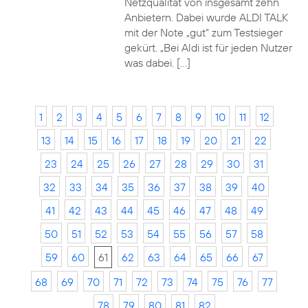
Netzqualität von insgesamt zehn
Anbietern. Dabei wurde ALDI TALK
mit der Note „gut“ zum Testsieger
gekürt. „Bei Aldi ist für jeden Nutzer
was dabei. […]
1
2
3
4
5
6
7
8
9
10
11
12
13
14
15
16
17
18
19
20
21
22
23
24
25
26
27
28
29
30
31
32
33
34
35
36
37
38
39
40
41
42
43
44
45
46
47
48
49
50
51
52
53
54
55
56
57
58
59
60
61
62
63
64
65
66
67
68
69
70
71
72
73
74
75
76
77
78
79
80
81
82