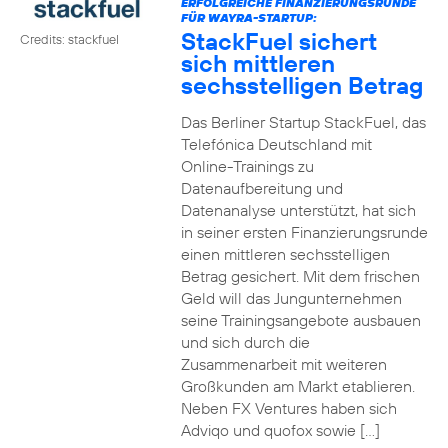
ERFOLGREICHE FINANZIERUNGSRUNDE
FÜR WAYRA-STARTUP:
StackFuel sichert
Credits: stackfuel
sich mittleren
sechsstelligen Betrag
Das Berliner Startup StackFuel, das
Telefónica Deutschland mit
Online-Trainings zu
Datenaufbereitung und
Datenanalyse unterstützt, hat sich
in seiner ersten Finanzierungsrunde
einen mittleren sechsstelligen
Betrag gesichert. Mit dem frischen
Geld will das Jungunternehmen
seine Trainingsangebote ausbauen
und sich durch die
Zusammenarbeit mit weiteren
Großkunden am Markt etablieren.
Neben FX Ventures haben sich
Adviqo und quofox sowie […]