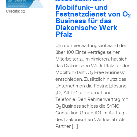
Mobilfunk- und
Credits: o2
Festnetzdienst von O
2
Business für das
Diakonische Werk
Pfalz
Um den Verwaltungsaufwand der
über 100 Einzelverträge seiner
Mitarbeiter zu minimieren, hat sich
das Diakonische Werk Pfalz für den
Mobilfunktarif „O
Free Business“
2
entschieden. Zusätzlich nutzt das
Unternehmen die Festnetzlösung
„O
All-IP“ für Internet und
2
Telefonie. Den Rahmenvertrag mit
O
Business schloss die SYNO
2
Consulting Group AG im Auftrag
des Diakonischen Werkes ab. Als
Partner […]