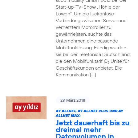
scoo mobility GmbH 2015 bei der
Start-up-TV-Show „Höhle der
Löwen“. Um die lückenlose
Verbindung zwischen Server und
vernetztem Motorroller zu
gewährleisten, suchte das
Unternehmen eine passende
Mobilfunklösung. Fündig wurden
sie bei der Telefónica Deutschland,
die den Mobilfunktarif O
Unite für
2
Geschäftskunden anbietet. Die
Kommunikation […]
29. März 2018
AY ALLNET, AY ALLNET PLUS UND AY
ALLNET MAX:
Jetzt dauerhaft bis zu
dreimal mehr
Datenvolumen in