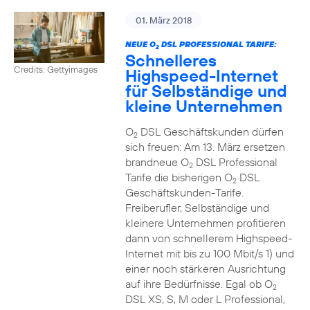
01. März 2018
NEUE O
DSL PROFESSIONAL TARIFE:
2
Schnelleres
Credits: Gettyimages
Highspeed-Internet
für Selbständige und
kleine Unternehmen
O
DSL Geschäftskunden dürfen
2
sich freuen: Am 13. März ersetzen
brandneue O
DSL Professional
2
Tarife die bisherigen O
DSL
2
Geschäftskunden-Tarife.
Freiberufler, Selbständige und
kleinere Unternehmen profitieren
dann von schnellerem Highspeed-
Internet mit bis zu 100 Mbit/s 1) und
einer noch stärkeren Ausrichtung
auf ihre Bedürfnisse. Egal ob O
2
DSL XS, S, M oder L Professional,