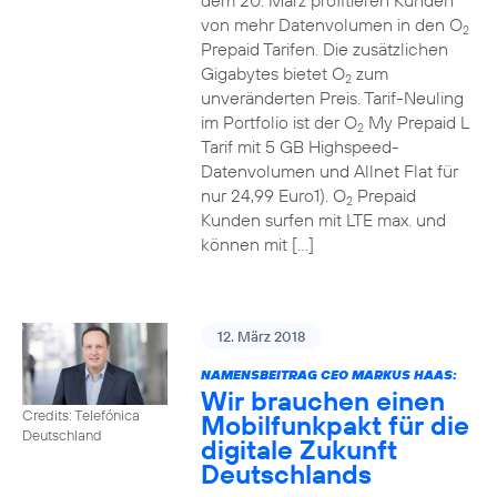
dem 20. März profitieren Kunden
von mehr Datenvolumen in den O
2
Prepaid Tarifen. Die zusätzlichen
Gigabytes bietet O
zum
2
unveränderten Preis. Tarif-Neuling
im Portfolio ist der O
My Prepaid L
2
Tarif mit 5 GB Highspeed-
Datenvolumen und Allnet Flat für
nur 24,99 Euro1). O
Prepaid
2
Kunden surfen mit LTE max. und
können mit […]
12. März 2018
NAMENSBEITRAG CEO MARKUS HAAS:
Wir brauchen einen
Credits: Telefónica
Mobilfunkpakt für die
Deutschland
digitale Zukunft
Deutschlands