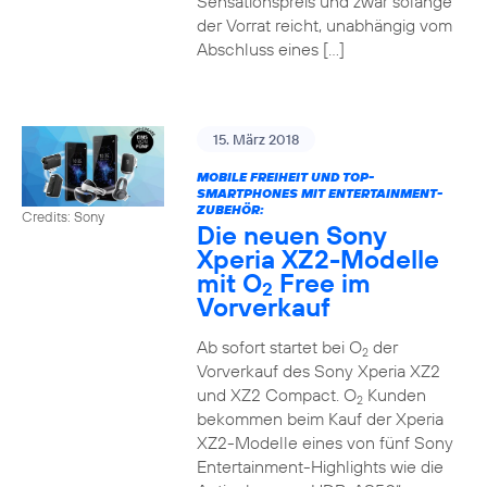
Sensationspreis und zwar solange
der Vorrat reicht, unabhängig vom
Abschluss eines […]
15. März 2018
MOBILE FREIHEIT UND TOP-
SMARTPHONES MIT ENTERTAINMENT-
ZUBEHÖR:
Credits: Sony
Die neuen Sony
Xperia XZ2-Modelle
mit O
Free im
2
Vorverkauf
Ab sofort startet bei O
der
2
Vorverkauf des Sony Xperia XZ2
und XZ2 Compact. O
Kunden
2
bekommen beim Kauf der Xperia
XZ2-Modelle eines von fünf Sony
Entertainment-Highlights wie die