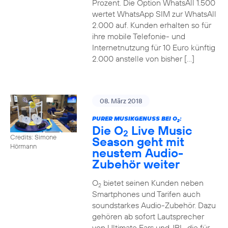
Prozent. Die Option WhatsAll 1.500
wertet WhatsApp SIM zur WhatsAll
2.000 auf. Kunden erhalten so für
ihre mobile Telefonie- und
Internetnutzung für 10 Euro künftig
2.000 anstelle von bisher […]
08. März 2018
PURER MUSIKGENUSS BEI O
:
2
Die O
Live Music
2
Credits: Simone
Season geht mit
Hörmann
neustem Audio-
Zubehör weiter
O
bietet seinen Kunden neben
2
Smartphones und Tarifen auch
soundstarkes Audio-Zubehör. Dazu
gehören ab sofort Lautsprecher
von Ultimate Ears und JBL, die für