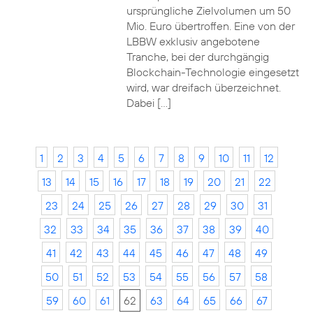
ursprüngliche Zielvolumen um 50
Mio. Euro übertroffen. Eine von der
LBBW exklusiv angebotene
Tranche, bei der durchgängig
Blockchain-Technologie eingesetzt
wird, war dreifach überzeichnet.
Dabei […]
1
2
3
4
5
6
7
8
9
10
11
12
13
14
15
16
17
18
19
20
21
22
23
24
25
26
27
28
29
30
31
32
33
34
35
36
37
38
39
40
41
42
43
44
45
46
47
48
49
50
51
52
53
54
55
56
57
58
59
60
61
62
63
64
65
66
67