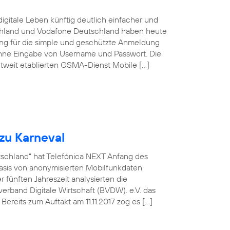
igitale Leben künftig deutlich einfacher und
schland und Vodafone Deutschland haben heute
sung für die simple und geschützte Anmeldung
ohne Eingabe von Username und Passwort. Die
tweit etablierten GSMA-Dienst Mobile […]
zu Karneval
utschland“ hat Telefónica NEXT Anfang des
asis von anonymisierten Mobilfunkdaten
fünften Jahreszeit analysierten die
rband Digitale Wirtschaft (BVDW). e.V. das
ereits zum Auftakt am 11.11.2017 zog es […]