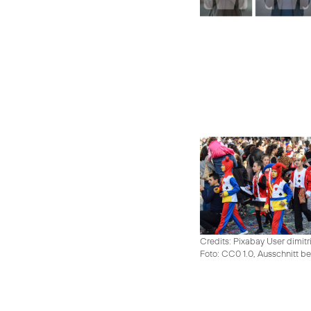
Credits: Pixabay User dimitr
Foto: CC0 1.0, Ausschnitt be