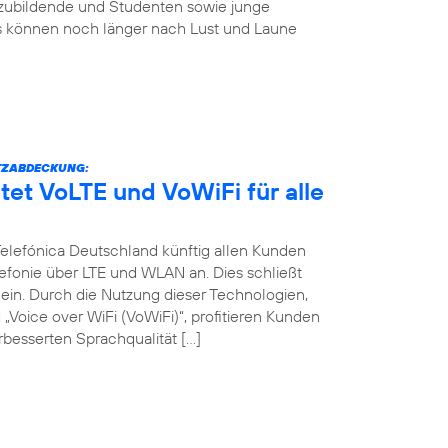
szubildende und Studenten sowie junge
s können noch länger nach Lust und Laune
TZABDECKUNG:
tet VoLTE und VoWiFi für alle
 Telefónica Deutschland künftig allen Kunden
efonie über LTE und WLAN an. Dies schließt
in. Durch die Nutzung dieser Technologien,
Voice over WiFi (VoWiFi)“, profitieren Kunden
besserten Sprachqualität […]