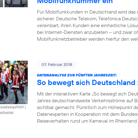
Mobilfunknummer ein
Für Mobilfunkkunden in Deutschland wird das d
sicherer. Deutsche Telekom, Telefónica Deut
vereinbart, ihren Kunden eine einheitliche Lö
bei Internet-Diensten anzubieten – und zwar 
Mobilfunknetzbetreiber werden hierfür den wel
07. Februar 2018
DATENANALYSE ZUR FÜNFTEN JAHRESZEIT:
So bewegt sich Deutschland 
Mit der interaktiven Karte „So bewegt sich De
Jahres deutschlandweite Verkehrsströme auf B
sichtbar gemacht. Pünktlich zum Höhepunkt der 
isvetsikas1969
|
arbeitet
Datenexperten in Kooperation mit dem Bundesve
Reiseverhalten rund um Karneval im Rheinland. B