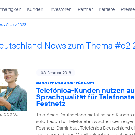
haltigkeit
Kunden
Investoren
Partner
Karriere
Presse
ws
Archiv 2023
Deutschland News zum Thema #o2
08. Februar 2018
NACH LTE NUN AUCH FÜR UMTS:
Telefónica-Kunden nutzen a
Sprachqualität für Telefonat
Festnetz
Telefónica Deutschland bietet seinen Kunden 
s: CC0 1.0,
sofort auch für Telefonate zwischen dem eig
Festnetz. Damit baut Telefónica Deutschland d
aus. Innerhalb des Mobilfunknetzes profitiere