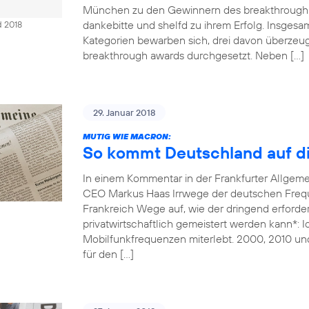
München zu den Gewinnern des breakthrough 
dankebitte und shelfd zu ihrem Erfolg. Insges
d 2018
Kategorien bewarben sich, drei davon überzeug
breakthrough awards durchgesetzt. Neben […]
29. Januar 2018
MUTIG WIE MACRON:
So kommt Deutschland auf di
In einem Kommentar in der Frankfurter Allgem
CEO Markus Haas Irrwege der deutschen Freque
Frankreich Wege auf, wie der dringend erforde
privatwirtschaftlich gemeistert werden kann*: 
Mobilfunkfrequenzen miterlebt. 2000, 2010 un
für den […]