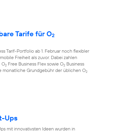
are Tarife für O
2
s Tarif-Portfolio ab 1. Februar noch flexibler
bile Freiheit als zuvor. Dabei zahlen
e O
Free Business Flex sowie O
Business
2
2
 die monatliche Grundgebühr der üblichen O
2
rt-Ups
-Ups mit innovativsten Ideen wurden in