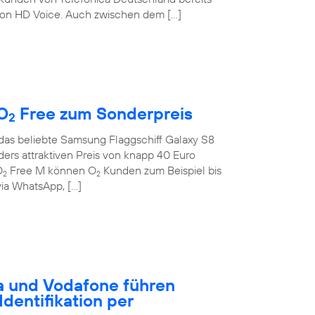
on HD Voice. Auch zwischen dem […]
O
Free zum Sonderpreis
2
 das beliebte Samsung Flaggschiff Galaxy S8
rs attraktiven Preis von knapp 40 Euro
O
Free M können O
Kunden zum Beispiel bis
2
2
ia WhatsApp, […]
a und Vodafone führen
dentifikation per