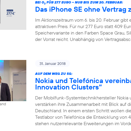
BEI O
FÜR 277 EURO – NUR BIS ZUM 20. FEBRUAR:
2
Das iPhone SE ohne Vertrag 
Im Aktionszeitraum vom 6. bis 20. Februar gibt
attraktiven Preis. Für nur 277 Euro statt 409 
Speichervariante in den Farben Space Grau, Si
der Vorrat reicht. Unabhängig von Vertragsabsc
31. Januar 2018
AUF DEM WEG ZU 5G:
Nokia und Telefónica vereinb
Innovation Clusters“
Der Mobilfunk-Systemtechnikhersteller Nokia 
verstärken ihre Zusammenarbeit mit Blick auf d
land
Deutschland. In einem ersten Schritt wollen 
Testlabor von Telefónica die Entwicklung von 
stehen nutzerrelevante Erweiterungen im Vorder