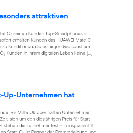
esonders attraktiven
etet O
seinen Kunden Top-Smartphones in
2
b sofort erhalten Kunden das HUAWEI Mate10
 zu Konditionen, die es nirgendwo sonst am
 O
Kunden in ihrem digitalen Leben keine […]
2
rt-Up-Unternehmen hat
unde. Bis Mitte Oktober hatten Unternehmer
it, sich um den diesjährigen Preis für Start-
 stehen die Teilnehmer fest – in insgesamt 11
en Start. O
ist Partner der Preisverleihung und