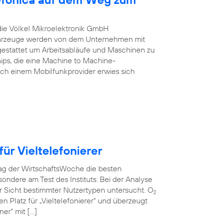
 die Völkel Mikroelektronik GmbH
Fahrzeuge werden von dem Unternehmen mit
estattet um Arbeitsabläufe und Maschinen zu
ips, die eine Machine to Machine-
ch einem Mobilfunkprovider erwies sich
ür Vieltelefonierer
rag der WirtschaftsWoche die besten
ndere am Test des Instituts: Bei der Analyse
r Sicht bestimmter Nutzertypen untersucht. O
2
en Platz für „Vieltelefonierer“ und überzeugt
er“ mit […]