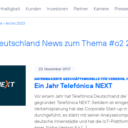
haltigkeit
Kunden
Investoren
Partner
Karriere
Presse
ws
Archiv 2023
Deutschland News zum Thema #o2
23. November 2017
DATENBASIERTE GESCHÄFTSMODELLE FÜR VERKEHR, H
Ein Jahr Telefónica NEXT
Vor einem Jahr hat Telefónica Deutschland die
gegründet: Telefónica NEXT. Seitdem ist einiges
Verkehrsplanung hat das Corporate Start-up in
durchgeführt, es stärkt mit seiner Analysekom
deutsche Innenstädte und hat die IoT-Plattf
einer Alpha-Version für […]