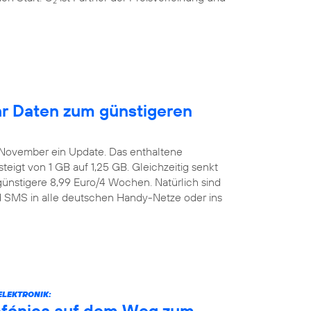
2
r Daten zum günstigeren
. November ein Update. Das enthaltene
igt von 1 GB auf 1,25 GB. Gleichzeitig senkt
günstigere 8,99 Euro/4 Wochen. Natürlich sind
nd SMS in alle deutschen Handy-Netze oder ins
ELEKTRONIK:
efónica auf dem Weg zum