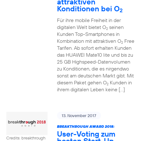
attraktiven
Konditionen bei O
2
Für ihre mobile Freiheit in der
digitalen Welt bietet O
seinen
2
Kunden Top-Smartphones in
Kombination mit attraktiven O
Free
2
Tarifen. Ab sofort erhalten Kunden
das HUAWEI Mate10 lite und bis zu
25 GB Highspeed-Datenvolumen
zu Konditionen, die es nirgendwo
sonst am deutschen Markt gibt. Mit
diesem Paket gehen O
Kunden in
2
ihrem digitalen Leben keine […]
13. November 2017
BREAKTHROUGH AWARD 2018:
User-Voting zum
Credits: breakthrough
besten Start-Up-