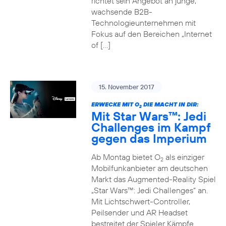
richtet sein Angebot an junge,
wachsende B2B-
Technologieunternehmen mit
Fokus auf den Bereichen „Internet
of […]
15. November 2017
ERWECKE MIT O
DIE MACHT IN DIR:
2
Mit Star Wars™: Jedi
Challenges im Kampf
gegen das Imperium
Ab Montag bietet O
als einziger
2
Mobilfunkanbieter am deutschen
Markt das Augmented-Reality Spiel
„Star Wars™: Jedi Challenges“ an.
Mit Lichtschwert-Controller,
Peilsender und AR Headset
bestreitet der Spieler Kämpfe