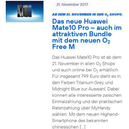
21. November 2017
AB DEM 21. NOVEMBER IN DEN O
SHOPS:
2
Das neue Huawei
Mate10 Pro – auch im
attraktiven Bundle
mit dem neuen O
2
Free M
Das Huawei Mate10 Pro ist ab dem
21. November in allen O
Shops
2
und auch online bei O
erhältlich.
2
Für insgesamt 799 Euro steht es in
den Farben Titanium Grey und
Midnight Blue zur Auswahl. Dabei
können alle Interessierte zwischen
Einmalzahlung und der praktischen
Ratenzahlung über MyHandy
wählen. Mit dem neuen Highend-
Smartphone des bekannten
chinesischen […]