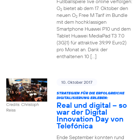
Fußballspiele live online verfolgen:
O
bietet ab dem 17. Oktober den
2
neuen O
Free M Tarif im Bundle
2
mit dem hochklassigen
Smartphone Huawei P10 und dem
Tablet Huawei MediaPad T3 7.0
(3G)1) für attraktive 39,99 Euro2)
pro Monat an. Dank der
enthaltenen 10 […]
10. Oktober 2017
STRATEGIEN FÜR DIE ERFOLGREICHE
DIGITALISIERUNG ERLEBEN:
Real und digital – so
Credits: Christoph
war der Digital
Reiss
Innovation Day von
Telefónica
Ende September konnten rund