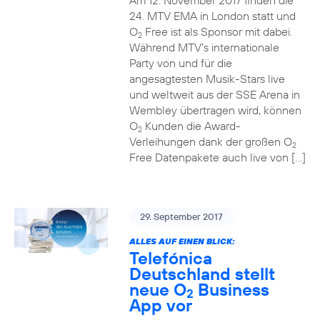
Am 12. November 2017 finden die
24. MTV EMA in London statt und
O
Free ist als Sponsor mit dabei.
2
Während MTV’s internationale
Party von und für die
angesagtesten Musik-Stars live
und weltweit aus der SSE Arena in
Wembley übertragen wird, können
O
Kunden die Award-
2
Verleihungen dank der großen O
2
Free Datenpakete auch live von […]
29. September 2017
ALLES AUF EINEN BLICK:
Telefónica
Deutschland stellt
neue O
Business
2
App vor