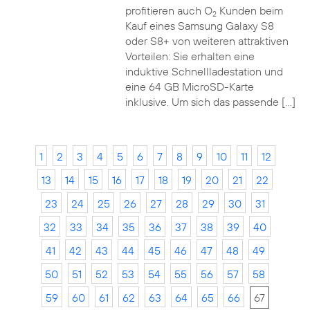
profitieren auch O
Kunden beim
2
Kauf eines Samsung Galaxy S8
oder S8+ von weiteren attraktiven
Vorteilen: Sie erhalten eine
induktive Schnellladestation und
eine 64 GB MicroSD-Karte
inklusive. Um sich das passende […]
1
2
3
4
5
6
7
8
9
10
11
12
13
14
15
16
17
18
19
20
21
22
23
24
25
26
27
28
29
30
31
32
33
34
35
36
37
38
39
40
41
42
43
44
45
46
47
48
49
50
51
52
53
54
55
56
57
58
59
60
61
62
63
64
65
66
67