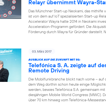
Relayr übernimmt Wayra-Sta
Das Münchner Start-up Neokami, das mithilfe vo
ist von dem auf IoT spezialisierten Start-up R
Accelerator Wayra hatte 2014 in Neokami inves
Acceleration-Programm gefördert. Die Akquisi
Förderung durch Wayra für Gründer darstellt.
03. März 2017
AUSBLICK AUF DIE ZUKUNFT MIT 5G:
Telefónica S. A. zeigte auf 
Remote Driving
Die Mobilfunkbranche blickt nach vorne – auf
dem Weg dorthin schon heute einige Möglichke
werden, bewies Telefónica S.A. gemeinsam mit
diesjährigen Mobile World Congress (MWC). Das
über 70 km hinweg vom Telefónica-Messestand