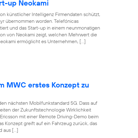
rt-up Neokami
n künstlicher Intelligenz Firmendaten schützt,
elayr übernommen worden. Telefónicas
tiert und das Start-up in einem neunmonatigen
tion von Neokami zeigt, welchen Mehrwert die
 Neokami ermöglicht es Unternehmen, […]
dem MWC erstes Konzept zu
 den nächsten Mobilfunkstandard 5G. Dass auf
iten der Zukunftstechnologie Wirklichkeit
 Ericsson mit einer Remote Driving-Demo beim
 Konzept greift auf ein Fahrzeug zurück, das
 aus […]